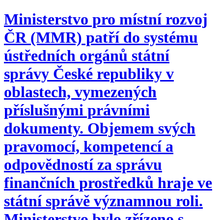
Ministerstvo pro místní rozvoj
ČR (MMR) patří do systému
ústředních orgánů státní
správy České republiky v
oblastech, vymezených
příslušnými právními
dokumenty. Objemem svých
pravomocí, kompetencí a
odpovědností za správu
finančních prostředků hraje ve
státní správě významnou roli.
Ministerstvo bylo zřízeno s