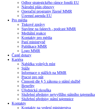
Odbor strategického rámce fondů EU
Národní plán obnovy
Operační programy řízené MMR
Územní agenda EU
Pro média
Tiskové zprávy
Stavíme na faktech - podcast MMR
Mediální reakce
Kontakty pro média
Paní ministryně
Publikace MMR
Logo MMR
Časté dotazy
Kariéra
Nabídka volných míst
Stáže
Informace o stážích na MMR
Pracuj pro stát
Činnosti dle § 5 zákona o státní službě
Benefity
Úřednická zkouška
Služební předpisy nejvyššího státního tajemníka
Služební předpisy státní tajemnice
Kontakty
Kontakty na vedení ministerstva