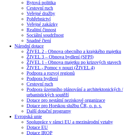
Bytová politika
Cestovní ruch
Veřejné dražby
Pohřebnictví
Veřejné zakázky
Realitní činnost
Sociální soudržnost
Snadné čtení
Národní dotace
ŽIVEL 2 - Obnova obecního a krajského majetku
ŽIVEL 3 – Obnova bydlení (SFPI)
ŽIVEL 1 - Obnova majetku po krizových stavech
ŽIVEL - Pomoc v nouzi (ŽIVEL 4)
Podpora a rozvoj regionů
Podpora bydlení
Cestovní ruch
Podpora územního plánování a architektonických /
urbanistických soutěží
Dotace pro nestátní neziskové organizace
Dotace pro Horskou službu ČR, o. p. s.
Další dotační programy
Evropská unie
Spolupráce v rámci EU a mezinárodní vztahy
Dotace EU
Dotace IROP