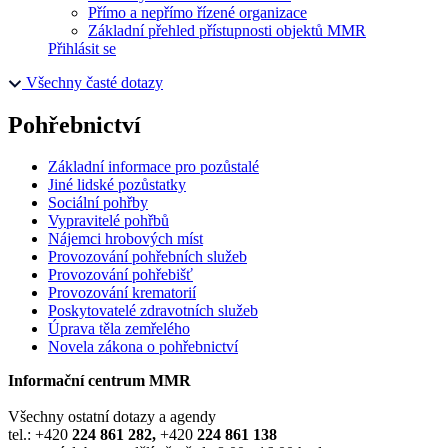
Přímo a nepřímo řízené organizace
Základní přehled přístupnosti objektů MMR
Přihlásit se
Všechny časté dotazy
Pohřebnictví
Základní informace pro pozůstalé
Jiné lidské pozůstatky
Sociální pohřby
Vypravitelé pohřbů
Nájemci hrobových míst
Provozování pohřebních služeb
Provozování pohřebišť
Provozování krematorií
Poskytovatelé zdravotních služeb
Úprava těla zemřelého
Novela zákona o pohřebnictví
Informační centrum MMR
Všechny ostatní dotazy a agendy
tel.: +420
224 861 282,
+420
224 861 138