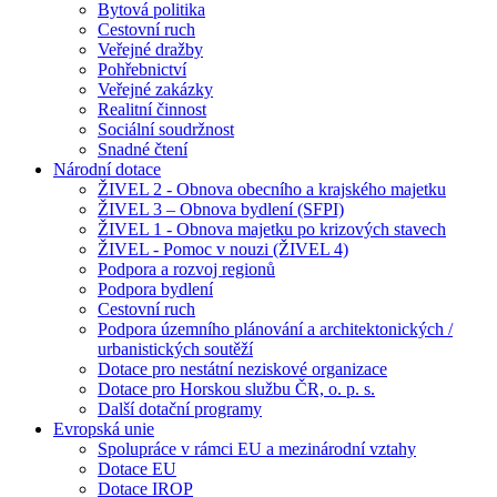
Bytová politika
Cestovní ruch
Veřejné dražby
Pohřebnictví
Veřejné zakázky
Realitní činnost
Sociální soudržnost
Snadné čtení
Národní dotace
ŽIVEL 2 - Obnova obecního a krajského majetku
ŽIVEL 3 – Obnova bydlení (SFPI)
ŽIVEL 1 - Obnova majetku po krizových stavech
ŽIVEL - Pomoc v nouzi (ŽIVEL 4)
Podpora a rozvoj regionů
Podpora bydlení
Cestovní ruch
Podpora územního plánování a architektonických /
urbanistických soutěží
Dotace pro nestátní neziskové organizace
Dotace pro Horskou službu ČR, o. p. s.
Další dotační programy
Evropská unie
Spolupráce v rámci EU a mezinárodní vztahy
Dotace EU
Dotace IROP