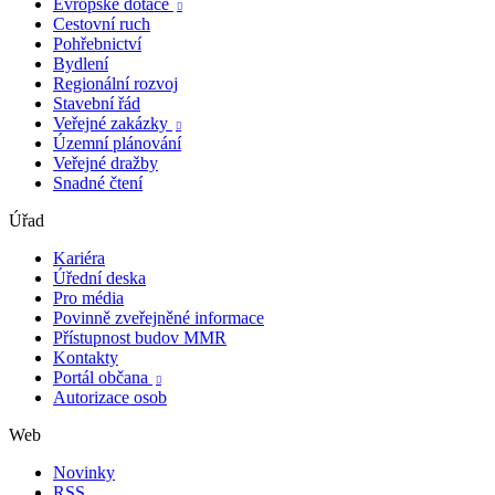
Evropské dotace

Cestovní ruch
Pohřebnictví
Bydlení
Regionální rozvoj
Stavební řád
Veřejné zakázky

Územní plánování
Veřejné dražby
Snadné čtení
Úřad
Kariéra
Úřední deska
Pro média
Povinně zveřejněné informace
Přístupnost budov MMR
Kontakty
Portál občana

Autorizace osob
Web
Novinky
RSS