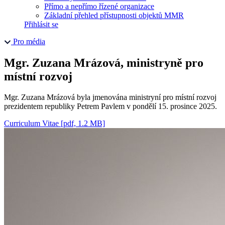
Přímo a nepřímo řízené organizace
Základní přehled přístupnosti objektů MMR
Přihlásit se
Pro média
Mgr. Zuzana Mrázová, ministryně pro
místní rozvoj
Mgr. Zuzana Mrázová byla jmenována ministryní pro místní rozvoj
prezidentem republiky Petrem Pavlem v pondělí 15. prosince 2025.
Curriculum Vitae
[pdf, 1.2 MB]