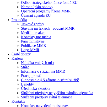
Odbor strategického rámce fondů EU
Národní plán obnovy
Operační programy řízené MMR
Územní agenda EU
Pro média
Tiskové zprávy
Stavíme na faktech - podcast MMR
Mediální reakce
Kontakty pro média
Paní ministryně
Publikace MMR
Logo MMR
Časté dotazy
Kariéra
Nabídka volných míst
Stáže
Informace o stážích na MMR
Pracuj pro stát
Činnosti dle § 5 zákona o státní službě
Benefity
Úřednická zkouška
Služební předpisy nejvyššího státního tajemníka
Služební předpisy státní tajemnice
Kontakty
Kontakty na vedení ministerstva