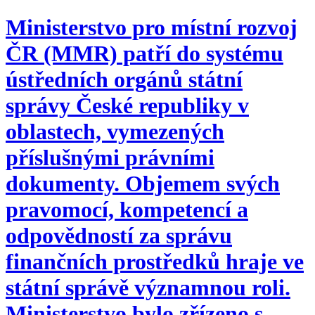
Ministerstvo pro místní rozvoj
ČR (MMR) patří do systému
ústředních orgánů státní
správy České republiky v
oblastech, vymezených
příslušnými právními
dokumenty. Objemem svých
pravomocí, kompetencí a
odpovědností za správu
finančních prostředků hraje ve
státní správě významnou roli.
Ministerstvo bylo zřízeno s