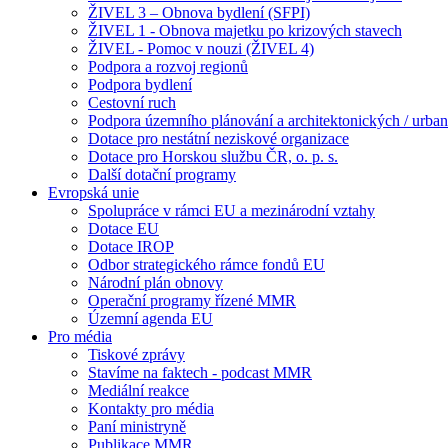
ŽIVEL 3 – Obnova bydlení (SFPI)
ŽIVEL 1 - Obnova majetku po krizových stavech
ŽIVEL - Pomoc v nouzi (ŽIVEL 4)
Podpora a rozvoj regionů
Podpora bydlení
Cestovní ruch
Podpora územního plánování a architektonických / urbani
Dotace pro nestátní neziskové organizace
Dotace pro Horskou službu ČR, o. p. s.
Další dotační programy
Evropská unie
Spolupráce v rámci EU a mezinárodní vztahy
Dotace EU
Dotace IROP
Odbor strategického rámce fondů EU
Národní plán obnovy
Operační programy řízené MMR
Územní agenda EU
Pro média
Tiskové zprávy
Stavíme na faktech - podcast MMR
Mediální reakce
Kontakty pro média
Paní ministryně
Publikace MMR