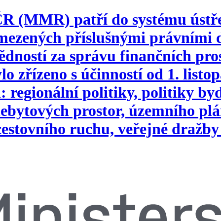
 ČR (MMR) patří do systému ústř
vymezených příslušnými právním
ností za správu finančních pros
o zřízeno s účinností od 1. list
 regionální politiky, politiky b
ebytových prostor, územního plá
 cestovního ruchu, veřejné dražby 