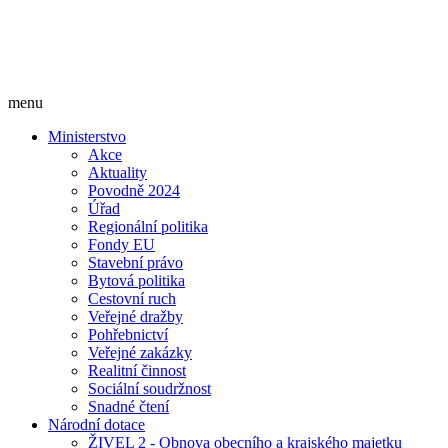
menu
Ministerstvo
Akce
Aktuality
Povodně 2024
Úřad
Regionální politika
Fondy EU
Stavební právo
Bytová politika
Cestovní ruch
Veřejné dražby
Pohřebnictví
Veřejné zakázky
Realitní činnost
Sociální soudržnost
Snadné čtení
Národní dotace
ŽIVEL 2 - Obnova obecního a krajského majetku