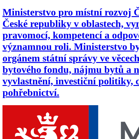
Ministerstvo pro místní rozvoj
České republiky v oblastech, 
pravomocí, kompetencí a odpověd
významnou roli. Ministerstvo byl
orgánem státní správy ve věcech:
bytového fondu, nájmu bytů a n
vyvlastnění, investiční politiky,
pohřebnictví.