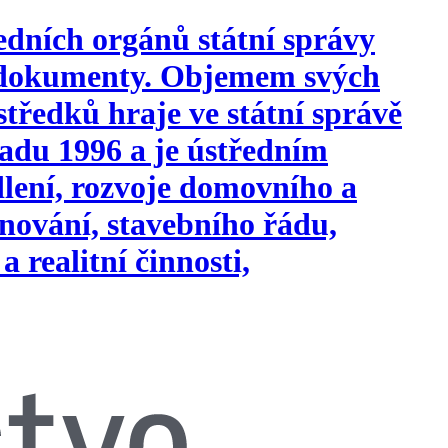
edních orgánů státní správy
i dokumenty. Objemem svých
tředků hraje ve státní správě
opadu 1996 a je ústředním
ydlení, rozvoje domovního a
nování, stavebního řádu,
a realitní činnosti,