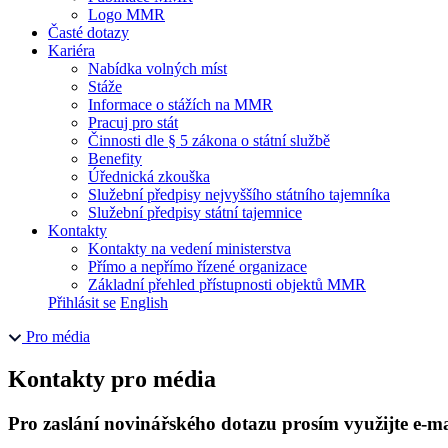
Logo MMR
Časté dotazy
Kariéra
Nabídka volných míst
Stáže
Informace o stážích na MMR
Pracuj pro stát
Činnosti dle § 5 zákona o státní službě
Benefity
Úřednická zkouška
Služební předpisy nejvyššího státního tajemníka
Služební předpisy státní tajemnice
Kontakty
Kontakty na vedení ministerstva
Přímo a nepřímo řízené organizace
Základní přehled přístupnosti objektů MMR
Přihlásit se
English
Pro média
Kontakty pro média
Pro zaslání novinářského dotazu prosím využijte e-m