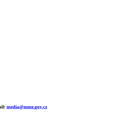
ail:
media@mmr.
gov.
cz