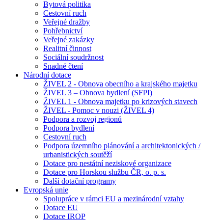
Bytová politika
Cestovní ruch
Veřejné dražby
Pohřebnictví
Veřejné zakázky
Realitní činnost
Sociální soudržnost
Snadné čtení
Národní dotace
ŽIVEL 2 - Obnova obecního a krajského majetku
ŽIVEL 3 – Obnova bydlení (SFPI)
ŽIVEL 1 - Obnova majetku po krizových stavech
ŽIVEL - Pomoc v nouzi (ŽIVEL 4)
Podpora a rozvoj regionů
Podpora bydlení
Cestovní ruch
Podpora územního plánování a architektonických /
urbanistických soutěží
Dotace pro nestátní neziskové organizace
Dotace pro Horskou službu ČR, o. p. s.
Další dotační programy
Evropská unie
Spolupráce v rámci EU a mezinárodní vztahy
Dotace EU
Dotace IROP