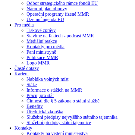
Odbor strategického rámce fondů EU
Národní plán obnovy
Operační programy řízené MMR
Územní agenda EU
Pro média
Tiskové zprávy
Stavíme na faktech - podcast MMR
Mediální reakce
Kontakty pro média
Paní ministryně
Publikace MMR
Logo MMR
Časté dotazy
Kariéra
Nabídka volných míst
Stáže
Informace o stážích na MMR
Pracuj pro stát
Činnosti dle § 5 zákona o státní službě
Benefity
Úřednická zkouška
Služební předpisy nejvyššího státního tajemníka
Služební předpisy státní tajemnice
Kontakty
Kontakty na vedení ministerstva