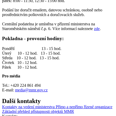
pátek: 8:00 - 11:30, 12:30 - 15:00 hod.
Podání lze doručit emailem, datovou schránkou, osobně nebo
prostřednictvím poštovních a doručovacích služeb.
Centrální podatelna je umístěna v přízemí ministerstva na
Staroměstském náměstí č.p. 6. Více informací naleznete
zde
.
Pokladna - provozní hodiny:
Pondělí 13 - 15 hod.
Úterý 10 - 12 hod. 13 - 15 hod.
Středa 10 - 12 hod. 13 - 15 hod.
Čtvrtek 10 - 12 hod.
Pátek 10 - 12 hod.
Pro média
Tel.: +420 224 861 494
E-mail:
media@mmr.
gov.
cz
Další kontakty
Kontakty na vedení ministerstva
Přímo a nepřímo řízené organizace
Základní přehled přístupnosti objektů MMR