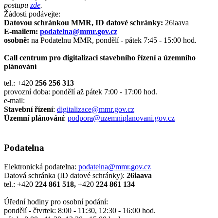
postupu
zde
.
Žádosti podávejte:
Datovou schránkou MMR, ID datové schránky:
26iaava
E-mailem:
podatelna@mmr.gov.cz
osobně:
na Podatelnu MMR, pondělí - pátek 7:45 - 15:00 hod.
Call centrum pro digitalizaci stavebního řízení a územního
plánování
tel.: +420
256 256 313​
provozní doba: pondělí až pátek 7:00 - 17:00 hod.
e-mail:
Stavební řízení
:
digitalizace@mmr.gov.cz
Územní plánování
:
podpora@uzemniplanovani.gov.cz
Podatelna
Elektronická podatelna:
podatelna@mmr.
gov.
cz
Datová schránka (ID datové schránky):
26iaava
tel.: +420
224 861 518,
+420
224 861 134
Úřední hodiny pro osobní podání:
​pondělí - čtvrtek: 8:00 - 11:30, 12:30 - 16:00 hod.