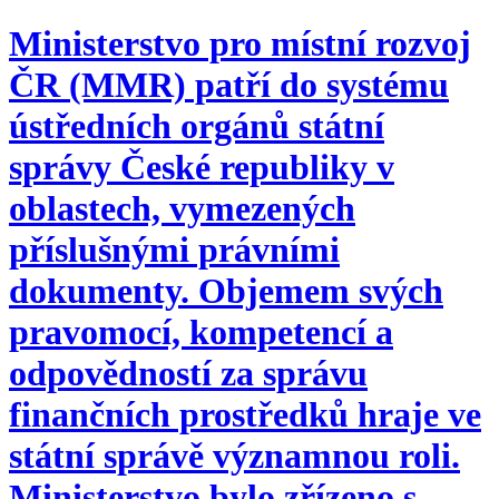
Ministerstvo pro místní rozvoj
ČR (MMR) patří do systému
ústředních orgánů státní
správy České republiky v
oblastech, vymezených
příslušnými právními
dokumenty. Objemem svých
pravomocí, kompetencí a
odpovědností za správu
finančních prostředků hraje ve
státní správě významnou roli.
Ministerstvo bylo zřízeno s