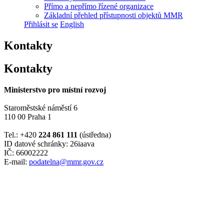
Přímo a nepřímo řízené organizace
Základní přehled přístupnosti objektů MMR
Přihlásit se
English
Kontakty
Kontakty
Ministerstvo pro místní rozvoj
Staroměstské náměstí 6
110 00 Praha 1
Tel.: +420
224 861 111
(ústředna)
ID datové schránky: 26iaava
IČ: 66002222
E-mail:
podatelna@mmr.gov.cz