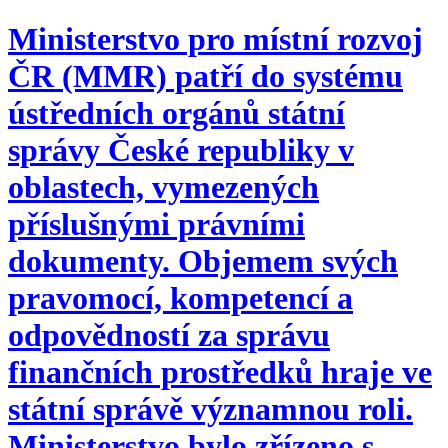
Ministerstvo pro místní rozvoj
ČR (MMR) patří do systému
ústředních orgánů státní
správy České republiky v
oblastech, vymezených
příslušnými právními
dokumenty. Objemem svých
pravomocí, kompetencí a
odpovědností za správu
finančních prostředků hraje ve
státní správě významnou roli.
Ministerstvo bylo zřízeno s