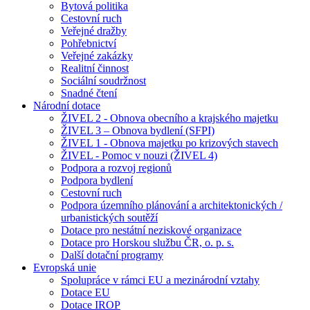
Bytová politika
Cestovní ruch
Veřejné dražby
Pohřebnictví
Veřejné zakázky
Realitní činnost
Sociální soudržnost
Snadné čtení
Národní dotace
ŽIVEL 2 - Obnova obecního a krajského majetku
ŽIVEL 3 – Obnova bydlení (SFPI)
ŽIVEL 1 - Obnova majetku po krizových stavech
ŽIVEL - Pomoc v nouzi (ŽIVEL 4)
Podpora a rozvoj regionů
Podpora bydlení
Cestovní ruch
Podpora územního plánování a architektonických /
urbanistických soutěží
Dotace pro nestátní neziskové organizace
Dotace pro Horskou službu ČR, o. p. s.
Další dotační programy
Evropská unie
Spolupráce v rámci EU a mezinárodní vztahy
Dotace EU
Dotace IROP