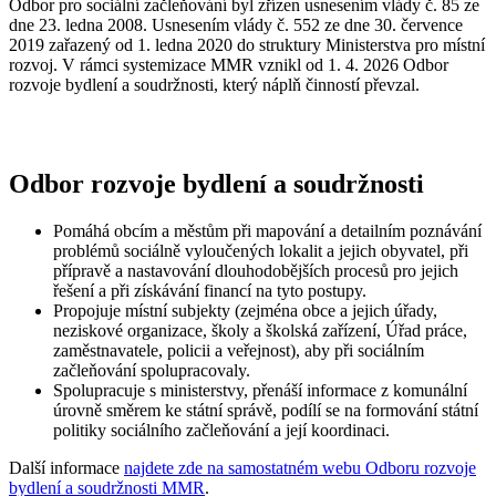
Odbor pro sociální začleňování byl zřízen usnesením vlády č. 85 ze
dne 23. ledna 2008. Usnesením vlády č. 552 ze dne 30. července
2019 zařazený od 1. ledna 2020 do struktury Ministerstva pro místní
rozvoj. V rámci systemizace MMR vznikl od 1. 4. 2026
Odbor
rozvoje bydlení a soudržnosti, který náplň činností převzal.
Odbor rozvoje bydlení a soudržnosti
Pomáhá obcím a městům při mapování a detailním poznávání
problémů sociálně vyloučených lokalit a jejich obyvatel, při
přípravě a nastavování dlouhodobějších procesů pro jejich
řešení a při získávání financí na tyto postupy.
Propojuje místní subjekty (zejména obce a jejich úřady,
neziskové organizace, školy a školská zařízení, Úřad práce,
zaměstnavatele, policii a veřejnost), aby při sociálním
začleňování spolupracovaly.
Spolupracuje s ministerstvy, přenáší informace z komunální
úrovně směrem ke státní správě, podílí se na formování státní
politiky sociálního začleňování a její koordinaci.
Další informace
najdete zde na samostatném webu Odboru rozvoje
bydlení a soudržnosti MMR
.