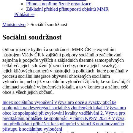
Přímo a nepřímo řízené organizace
Základní přehled přístupnosti objektů MMR
Přihlásit se
Ministerstvo
>
Sociální soudržnost
Sociální soudržnost
Odbor rozvoje bydlení a soudržnosti
MMR ČR je expertním
nástrojem Vlády ČR k zajištění podpory sociálního začleňování,
zejména k podpoře vyšších a základních územně samosprávných
celků vč. jejich sdružení (územní celky, obce a jejich svazky) a
jejich klíčových partnerů v nástrojích a politikách, které pomáhají v
procesu sociální integrace obyvatel ohrožených sociálním
vyloučením, nebo již v sociálním vyloučení žijících, ke snižování, či
eliminaci sociálně vyloučených lokalit, a to v kontextu a zájmu celé
obce a všech jejích občanů.
Index sociálního vyloučení
Výzva pro obce a svazky obcí ke
spolupráci na desegregaci sociálně vyloučených lokalit
Výzva pro
obce ke spolupráci při zvyšování kvality vzdělávání
2. Výzva pro
předkládání přihlášek ke spolupráci v rámci KPSV 2021+
Výzva
pro předkládání přihlášek ke spolupráci v rámci Koordinovaného
přístupu k sociálnímu vyloučení