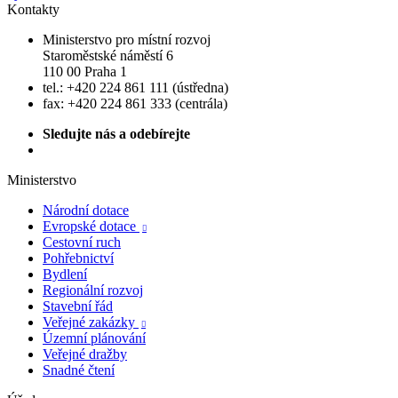
Kontakty
Ministerstvo pro místní rozvoj
Staroměstské náměstí 6
110 00 Praha 1
tel.: +420 224 861 111 (ústředna)
fax: +420 224 861 333 (centrála)
Sledujte nás a odebírejte
Ministerstvo
Národní dotace
Evropské dotace

Cestovní ruch
Pohřebnictví
Bydlení
Regionální rozvoj
Stavební řád
Veřejné zakázky

Územní plánování
Veřejné dražby
Snadné čtení