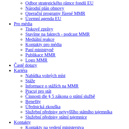
Odbor strategického rámce fondů EU
Národní plán obnovy
Operační programy řízené MMR
Územní agenda EU
Pro média
Tiskové zprávy
Stavíme na faktech - podcast MMR
Mediální reakce
Kontakty pro média
Paní ministryně
Publikace MMR
Logo MMR
Časté dotazy
Kariéra
Nabídka volných míst
Stáže
Informace o stážích na MMR
Pracuj pro stát
Činnosti dle § 5 zákona o státní službě
Benefity
Úřednická zkouška
Služební předpisy nejvyššího státního tajemníka
Služební předpisy státní tajemnice
Kontakty
Kontakty na vedení ministerstva