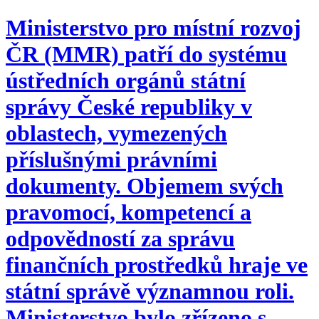
Ministerstvo pro místní rozvoj
ČR (MMR) patří do systému
ústředních orgánů státní
správy České republiky v
oblastech, vymezených
příslušnými právními
dokumenty. Objemem svých
pravomocí, kompetencí a
odpovědností za správu
finančních prostředků hraje ve
státní správě významnou roli.
Ministerstvo bylo zřízeno s