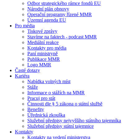
Odbor strategického rámce fondů EU
Národní plán obnovy
Operační programy řízené MMR
Územní agenda EU
Pro média
Tiskové zprávy
Stavíme na faktech - podcast MMR
Mediální reakce
Kontakty pro média
Paní ministryně
Publikace MMR
Logo MMR
Časté dotazy
Kariéra
Nabídka volných míst
Stáže
Informace o stážích na MMR
Pracuj pro stát
Činnosti dle § 5 zákona o státní službě
Benefity
Úřednická zkouška
Služební předpisy nejvyššího státního tajemníka
Služební předpisy státní tajemnice
Kontakty
Kontakty na vedení ministerstva