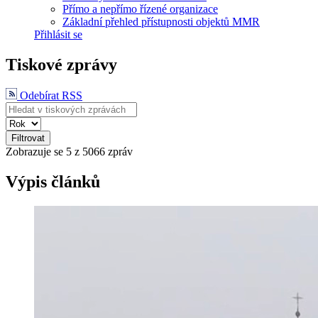
Přímo a nepřímo řízené organizace
Základní přehled přístupnosti objektů MMR
Přihlásit se
Tiskové zprávy
Odebírat RSS
Filtrovat
Zobrazuje se
5
z 5066 zpráv
Výpis článků