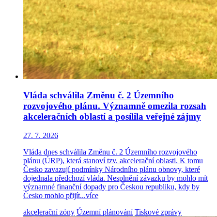
Vláda schválila Změnu č. 2 Územního
rozvojového plánu. Významně omezila rozsah
akceleračních oblastí a posílila veřejné zájmy
27. 7. 2026
Vláda dnes schválila Změnu č. 2 Územního rozvojového
plánu (ÚRP), která stanoví tzv. akcelerační oblasti. K tomu
Česko zavazují podmínky Národního plánu obnovy, které
dojednala předchozí vláda. Nesplnění závazku by mohlo mít
významné finanční dopady pro Českou republiku, kdy by
Česko mohlo přijít...
více
akcelerační zóny
Územní plánování
Tiskové zprávy