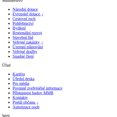
Ministerstvo
Národní dotace
Evropské dotace

Cestovní ruch
Pohřebnictví
Bydlení
Regionální rozvoj
Stavební řád
Veřejné zakázky

Územní plánování
Veřejné dražby
Snadné čtení
Úřad
Kariéra
Úřední deska
Pro média
Povinně zveřejněné informace
Přístupnost budov MMR
Kontakty
Portál občana

Autorizace osob
Web