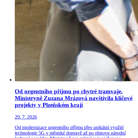
Od urgentního příjmu po chytré tramvaje.
Ministryně Zuzana Mrázová navštívila klíčové
projekty v Plzeňském kraji
29. 7. 2026
Od modernizace urgentního příjmu přes unikátní využití
technologie 5G v městské dopravě až po obnovu národní