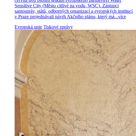
června třetí osobní setkání evropského partnerství Water
Sensitive City (Město citlivé na vodu, WSC). Zástupci
samospráv, států, odborných organizací a evropských institucí
v Praze projednávali návrh Akčního plánu, který má...
více
Evropská unie
Tiskové zprávy