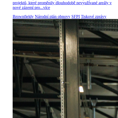
projektů, které proměnily dlouhodobě nevyužívané areály v
nové zázemí pro...
více
Brownfieldy
Národní plán obnovy
SFPI
Tiskové zprávy