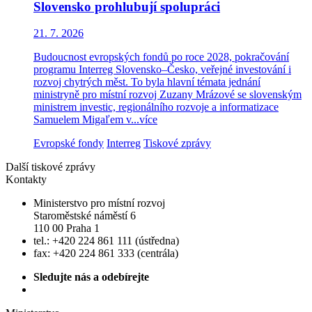
Slovensko prohlubují spolupráci
21. 7. 2026
Budoucnost evropských fondů po roce 2028, pokračování
programu Interreg Slovensko–Česko, veřejné investování i
rozvoj chytrých měst. To byla hlavní témata jednání
ministryně pro místní rozvoj Zuzany Mrázové se slovenským
ministrem investic, regionálního rozvoje a informatizace
Samuelem Migaľem v...
více
Evropské fondy
Interreg
Tiskové zprávy
Další tiskové zprávy
Kontakty
Ministerstvo pro místní rozvoj
Staroměstské náměstí 6
110 00 Praha 1
tel.: +420 224 861 111 (ústředna)
fax: +420 224 861 333 (centrála)
Sledujte nás a odebírejte