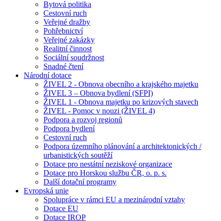
Bytová politika
Cestovní ruch
Veřejné dražby
Pohřebnictví
Veřejné zakázky
Realitní činnost
Sociální soudržnost
Snadné čtení
Národní dotace
ŽIVEL 2 - Obnova obecního a krajského majetku
ŽIVEL 3 – Obnova bydlení (SFPI)
ŽIVEL 1 - Obnova majetku po krizových stavech
ŽIVEL - Pomoc v nouzi (ŽIVEL 4)
Podpora a rozvoj regionů
Podpora bydlení
Cestovní ruch
Podpora územního plánování a architektonických /
urbanistických soutěží
Dotace pro nestátní neziskové organizace
Dotace pro Horskou službu ČR, o. p. s.
Další dotační programy
Evropská unie
Spolupráce v rámci EU a mezinárodní vztahy
Dotace EU
Dotace IROP