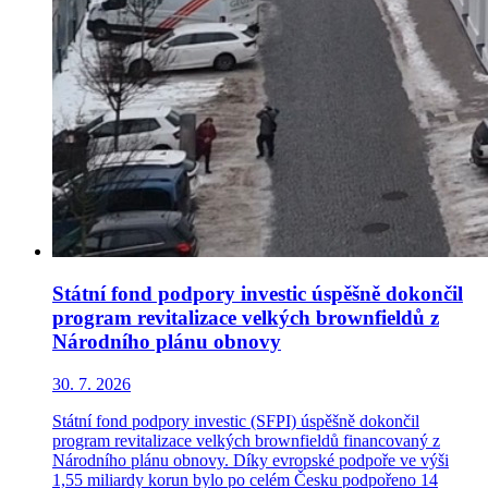
Státní fond podpory investic úspěšně dokončil
program revitalizace velkých brownfieldů z
Národního plánu obnovy
30. 7. 2026
Státní fond podpory investic (SFPI) úspěšně dokončil
program revitalizace velkých brownfieldů financovaný z
Národního plánu obnovy. Díky evropské podpoře ve výši
1,55 miliardy korun bylo po celém Česku podpořeno 14