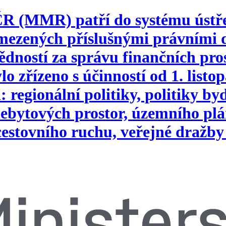
 ČR (MMR) patří do systému ústř
vymezených příslušnými právním
ností za správu finančních pros
o zřízeno s účinností od 1. list
 regionální politiky, politiky b
ebytových prostor, územního plá
 cestovního ruchu, veřejné dražby 