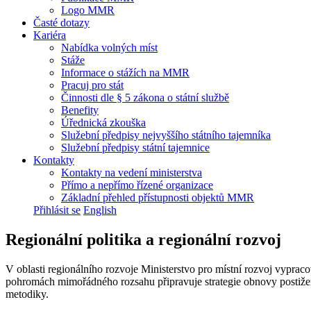
Logo MMR
Časté dotazy
Kariéra
Nabídka volných míst
Stáže
Informace o stážích na MMR
Pracuj pro stát
Činnosti dle § 5 zákona o státní službě
Benefity
Úřednická zkouška
Služební předpisy nejvyššího státního tajemníka
Služební předpisy státní tajemnice
Kontakty
Kontakty na vedení ministerstva
Přímo a nepřímo řízené organizace
Základní přehled přístupnosti objektů MMR
Přihlásit se
English
Regionální politika a regionální rozvoj
V oblasti regionálního rozvoje Ministerstvo pro místní rozvoj vypra
pohromách mimořádného rozsahu připravuje strategie obnovy postiže
metodiky.