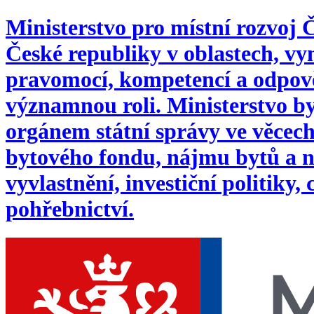
Ministerstvo pro místní rozvoj
České republiky v oblastech, 
pravomocí, kompetencí a odpověd
významnou roli. Ministerstvo byl
orgánem státní správy ve věcech:
bytového fondu, nájmu bytů a n
vyvlastnění, investiční politiky,
pohřebnictví.