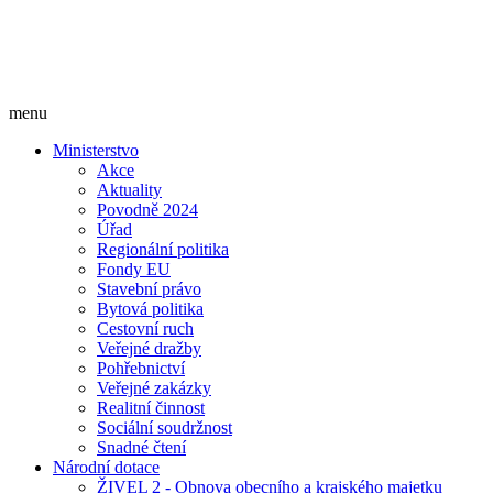
menu
Ministerstvo
Akce
Aktuality
Povodně 2024
Úřad
Regionální politika
Fondy EU
Stavební právo
Bytová politika
Cestovní ruch
Veřejné dražby
Pohřebnictví
Veřejné zakázky
Realitní činnost
Sociální soudržnost
Snadné čtení
Národní dotace
ŽIVEL 2 - Obnova obecního a krajského majetku