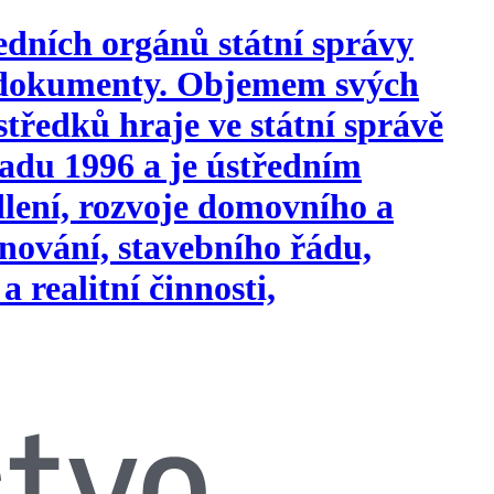
edních orgánů státní správy
i dokumenty. Objemem svých
tředků hraje ve státní správě
opadu 1996 a je ústředním
ydlení, rozvoje domovního a
nování, stavebního řádu,
a realitní činnosti,