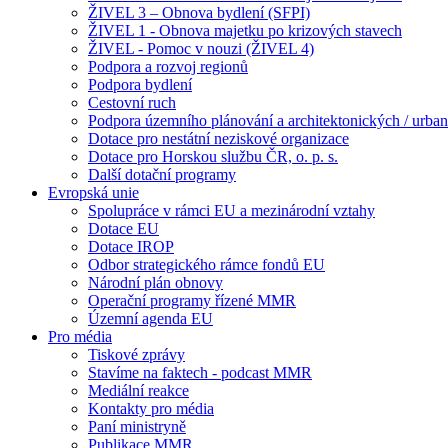
ŽIVEL 3 – Obnova bydlení (SFPI)
ŽIVEL 1 - Obnova majetku po krizových stavech
ŽIVEL - Pomoc v nouzi (ŽIVEL 4)
Podpora a rozvoj regionů
Podpora bydlení
Cestovní ruch
Podpora územního plánování a architektonických / urbani
Dotace pro nestátní neziskové organizace
Dotace pro Horskou službu ČR, o. p. s.
Další dotační programy
Evropská unie
Spolupráce v rámci EU a mezinárodní vztahy
Dotace EU
Dotace IROP
Odbor strategického rámce fondů EU
Národní plán obnovy
Operační programy řízené MMR
Územní agenda EU
Pro média
Tiskové zprávy
Stavíme na faktech - podcast MMR
Mediální reakce
Kontakty pro média
Paní ministryně
Publikace MMR