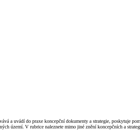
covává a uvádí do praxe koncepční dokumenty a strategie, poskytuje po
ných území. V rubrice naleznete mimo jiné znění koncepčních a strate