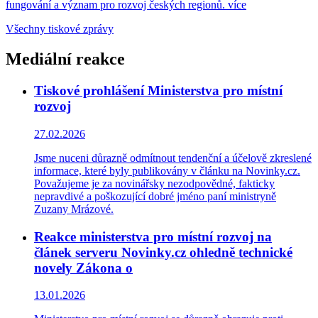
fungování a význam pro rozvoj českých regionů.
více
Všechny tiskové zprávy
Mediální reakce
Tiskové prohlášení Ministerstva pro místní
rozvoj
27.02.2026
Jsme nuceni důrazně odmítnout tendenční a účelově zkreslené
informace, které byly publikovány v článku na Novinky.cz.
Považujeme je za novinářsky nezodpovědné, fakticky
nepravdivé a poškozující dobré jméno paní ministryně
Zuzany Mrázové.
Reakce ministerstva pro místní rozvoj na
článek serveru Novinky.cz ohledně technické
novely Zákona o
13.01.2026