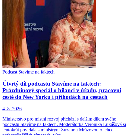
Podcast
Stavíme na faktech
Čtvrtý díl podcastu Stavíme na faktech:
Prázdninový speciál o bilanci v úřadu, pracovní
cestě do New Yorku i příhodách na cestách
4. 8. 2026
Ministerstvo pro místní rozvoj přichází s dalším dílem svého
podcastu Stavíme na faktech. Moderátorka Veronika Lukášová si
tentokrát povídala s ministryní Zuzanou Mrázovou o lehce