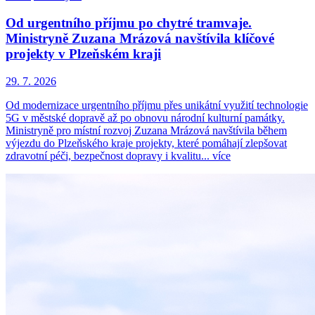
Od urgentního příjmu po chytré tramvaje.
Ministryně Zuzana Mrázová navštívila klíčové
projekty v Plzeňském kraji
29. 7. 2026
Od modernizace urgentního příjmu přes unikátní využití technologie
5G v městské dopravě až po obnovu národní kulturní památky.
Ministryně pro místní rozvoj Zuzana Mrázová navštívila během
výjezdu do Plzeňského kraje projekty, které pomáhají zlepšovat
zdravotní péči, bezpečnost dopravy i kvalitu...
více