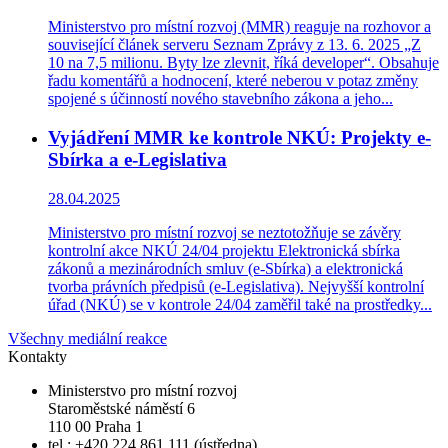
Ministerstvo pro místní rozvoj (MMR) reaguje na rozhovor a
související článek serveru Seznam Zprávy z 13. 6. 2025 „Z
10 na 7,5 milionu. Byty lze zlevnit, říká developer“. Obsahuje
řadu komentářů a hodnocení, které neberou v potaz změny
spojené s účinností nového stavebního zákona a jeho...
Vyjádření MMR ke kontrole NKÚ: Projekty e-
Sbírka a e-Legislativa
28.04.2025
Ministerstvo pro místní rozvoj se neztotožňuje se závěry
kontrolní akce NKÚ 24/04 projektu Elektronická sbírka
zákonů a mezinárodních smluv (e-Sbírka) a elektronická
tvorba právních předpisů (e-Legislativa). Nejvyšší kontrolní
úřad (NKÚ) se v kontrole 24/04 zaměřil také na prostředky...
Všechny mediální reakce
Kontakty
Ministerstvo pro místní rozvoj
Staroměstské náměstí 6
110 00 Praha 1
tel.: +420 224 861 111 (ústředna)