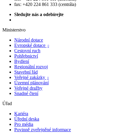
fax: +420 224 861 333 (centrála)
Sledujte nás a odebírejte
Ministerstvo
Národní dotace
Evropské dotace

Cestovní ruch
Pohřebnictví
Bydlení
Regionální rozvoj
Stavební řád
Veřejné zakázky

Územní plánování
Veřejné dražby
Snadné čtení
Úřad
Kariéra
Úřední deska
Pro média
Povinně zveřejněné informace