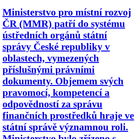
Ministerstvo pro místní rozvoj
ČR (MMR) patří do systému
ústředních orgánů státní
správy České republiky v
oblastech, vymezených
příslušnými právními
dokumenty. Objemem svých
pravomocí, kompetencí a
odpovědností za správu
finančních prostředků hraje ve
státní správě významnou roli.
Ministerstvo bylo zřízeno s