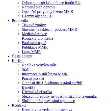
Odbor strategického rámce fondů EU
Národní plán obnovy
Operační programy řízené MMR
Územní agenda EU
Pro média
Tiskové zprávy
Stavíme na faktech - podcast MMR
Mediální reakce
Kontakty pro média
Paní ministryně
Publikace MMR
Logo MMR
Časté dotazy
Kariéra
Nabídka volných míst
Stáže
Informace o stážích na MMR
Pracuj pro stát
Činnosti dle § 5 zákona o státní službě
Benefity
Úřednická zkouška
Služební předpisy nejvyššího státního tajemníka
Služební předpisy státní tajemnice
Kontakty
Kontakty na vedení ministerstva