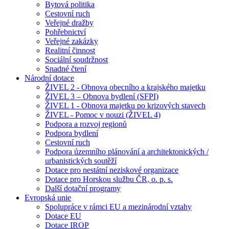
Bytová politika
Cestovní ruch
Veřejné dražby
Pohřebnictví
Veřejné zakázky
Realitní činnost
Sociální soudržnost
Snadné čtení
Národní dotace
ŽIVEL 2 - Obnova obecního a krajského majetku
ŽIVEL 3 – Obnova bydlení (SFPI)
ŽIVEL 1 - Obnova majetku po krizových stavech
ŽIVEL - Pomoc v nouzi (ŽIVEL 4)
Podpora a rozvoj regionů
Podpora bydlení
Cestovní ruch
Podpora územního plánování a architektonických /
urbanistických soutěží
Dotace pro nestátní neziskové organizace
Dotace pro Horskou službu ČR, o. p. s.
Další dotační programy
Evropská unie
Spolupráce v rámci EU a mezinárodní vztahy
Dotace EU
Dotace IROP