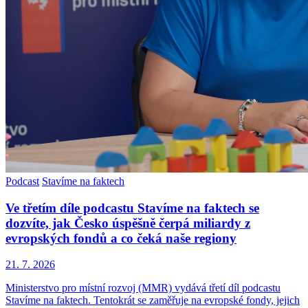
Podcast
Stavíme na faktech
Ve třetím díle podcastu Stavíme na faktech se
dozvíte, jak Česko úspěšně čerpá miliardy z
evropských fondů a co čeká naše regiony
21. 7. 2026
Ministerstvo pro místní rozvoj (MMR) vydává třetí díl podcastu
Stavíme na faktech. Tentokrát se zaměřuje na evropské fondy, jejich