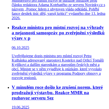
Ministerstvo pro místní rozvoj se důrazně ohrazuje proti
článku redaktora Adama Kotrbatého ze serveru Novinky.cz s
názvem „Pomoc lidem z ubytoven vláda odkládá. Pohřbí
šance desítek tisíc dětí, varují kritici“ vydaného dne 13. ledna
2026.
Reakce ministra pro místní rozvoj na výhrady
a nejasnosti samospráv po zveřejnění výsledků
výzev v p
06.10.2025
Uveřejňujeme dopis ministra pro místní rozvoj Petra
Kulhánka adresovaný starostovi Kostelce nad Orlicí Tomáši
Kytlíkovi a dalším starostkám a starostům českých měst a
obcí. Ministr se v něm vyjadřuje k otázkám, které vyvolalo
zveřejnění výsledků výzev v programu Podpory obnovy a
rozvoje regionů.
V minulém roce došlo ke zrušení norem, které
prodražují výstavbu. Reakce MMR na
rozhovor serveru Sez
19.06.2025