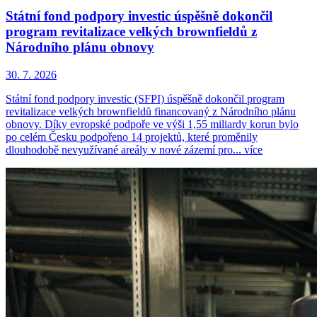
Státní fond podpory investic úspěšně dokončil
program revitalizace velkých brownfieldů z
Národního plánu obnovy
30. 7. 2026
Státní fond podpory investic (SFPI) úspěšně dokončil program
revitalizace velkých brownfieldů financovaný z Národního plánu
obnovy. Díky evropské podpoře ve výši 1,55 miliardy korun bylo
po celém Česku podpořeno 14 projektů, které proměnily
dlouhodobě nevyužívané areály v nové zázemí pro...
více