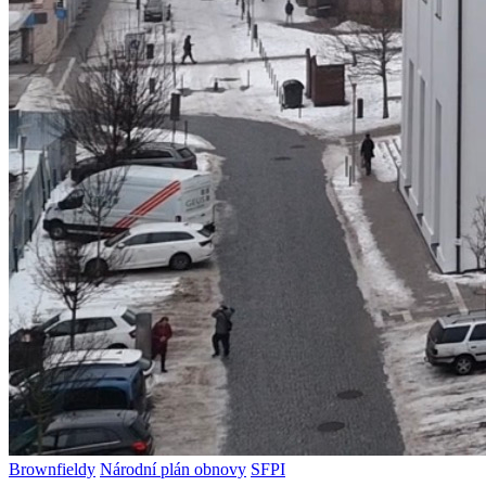
Brownfieldy
Národní plán obnovy
SFPI