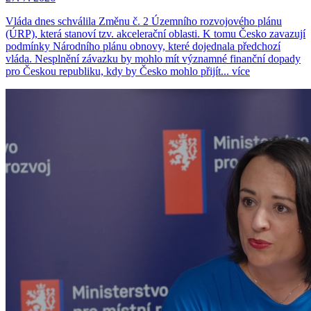
Vláda dnes schválila Změnu č. 2 Územního rozvojového plánu
(ÚRP), která stanoví tzv. akcelerační oblasti. K tomu Česko zavazují
podmínky Národního plánu obnovy, které dojednala předchozí
vláda. Nesplnění závazku by mohlo mít významné finanční dopady
pro Českou republiku, kdy by Česko mohlo přijít...
více