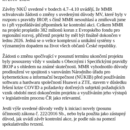
Závěry NKÚ uvedené v bodech 4.7–4.10 uvádějí, že MMR
schvalovalo žádosti o změny s uvedenými důvody MV, které byly v
rozporu s pravidly IROP, s čímž MMR nesouhlasí a zmiňovali jsme
to i při vypořádávání připomínek ke kontrolní akci. Celkem MMR
na projekt proplatilo 382 milionů korun z Evropského fondu pro
regionální rozvoj, přičemž projekt by měl být finálně dokončen v
lednu 2026. Jedná se o velice komplexní a unikátní systémy s
významným dopadem na život všech občanů České republiky.
Žádosti o změnu spočívající v posunutí termínu ukončení projektu
byly posouzeny vždy v souladu s Obecnými i Specifickými pravidly
IROP a s ohledem na známé skutečnosti. MMR vyhodnotilo důvody
prodloužení ve spojitosti s varováním Národního úřadu pro
kybernetickou a informační bezpečnost (NÚKIB) před používáním
softwaru a hardwaru společností Huawei a ZTE, stavem v důsledku
řešení krize COVID a požadavky dotčených subjektů požadujících
vznik období mezi dokončením projektu a využíváním jeho výstupů
v legislativním procesu ČR jako relevantní.
Jestli výše uvedené důvody vedly k iniciaci novely (posunu
účinnosti) zákona č. 222/2016 Sb., nebo byla použita jako zástupný
důvod, jak uvádí závěr kontrolní akce, je podle nás na pomezí
spekulativního tvrzení.