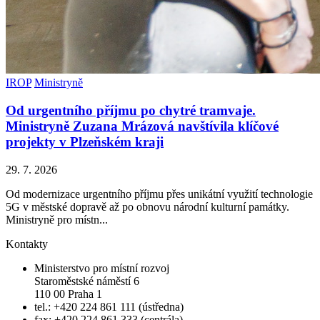
IROP
Ministryně
Od urgentního příjmu po chytré tramvaje.
Ministryně Zuzana Mrázová navštívila klíčové
projekty v Plzeňském kraji
29. 7. 2026
Od modernizace urgentního příjmu přes unikátní využití technologie
5G v městské dopravě až po obnovu národní kulturní památky.
Ministryně pro místn...
Kontakty
Ministerstvo pro místní rozvoj
Staroměstské náměstí 6
110 00 Praha 1
tel.: +420 224 861 111 (ústředna)
fax: +420 224 861 333 (centrála)