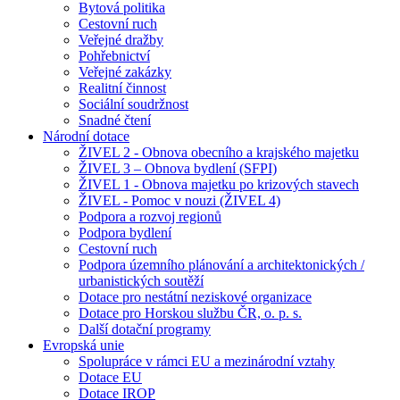
Bytová politika
Cestovní ruch
Veřejné dražby
Pohřebnictví
Veřejné zakázky
Realitní činnost
Sociální soudržnost
Snadné čtení
Národní dotace
ŽIVEL 2 - Obnova obecního a krajského majetku
ŽIVEL 3 – Obnova bydlení (SFPI)
ŽIVEL 1 - Obnova majetku po krizových stavech
ŽIVEL - Pomoc v nouzi (ŽIVEL 4)
Podpora a rozvoj regionů
Podpora bydlení
Cestovní ruch
Podpora územního plánování a architektonických /
urbanistických soutěží
Dotace pro nestátní neziskové organizace
Dotace pro Horskou službu ČR, o. p. s.
Další dotační programy
Evropská unie
Spolupráce v rámci EU a mezinárodní vztahy
Dotace EU
Dotace IROP