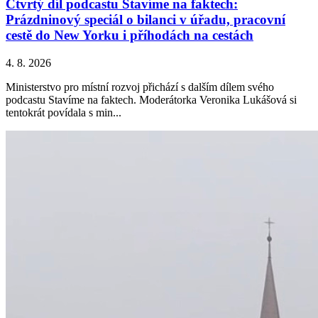
Čtvrtý díl podcastu Stavíme na faktech:
Prázdninový speciál o bilanci v úřadu, pracovní
cestě do New Yorku i příhodách na cestách
4. 8. 2026
Ministerstvo pro místní rozvoj přichází s dalším dílem svého
podcastu Stavíme na faktech. Moderátorka Veronika Lukášová si
tentokrát povídala s min...