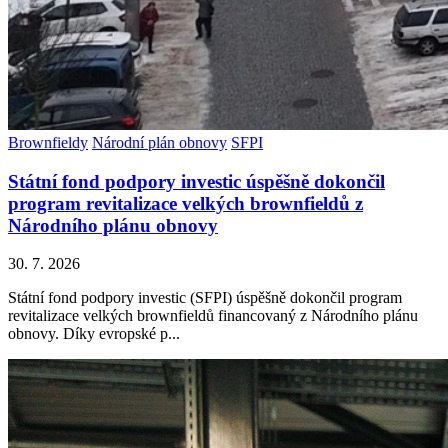
Brownfieldy
Národní plán obnovy
SFPI
Státní fond podpory investic úspěšně dokončil
program revitalizace velkých brownfieldů z
Národního plánu obnovy
30. 7. 2026
Státní fond podpory investic (SFPI) úspěšně dokončil program
revitalizace velkých brownfieldů financovaný z Národního plánu
obnovy. Díky evropské p...