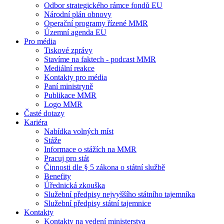
Odbor strategického rámce fondů EU
Národní plán obnovy
Operační programy řízené MMR
Územní agenda EU
Pro média
Tiskové zprávy
Stavíme na faktech - podcast MMR
Mediální reakce
Kontakty pro média
Paní ministryně
Publikace MMR
Logo MMR
Časté dotazy
Kariéra
Nabídka volných míst
Stáže
Informace o stážích na MMR
Pracuj pro stát
Činnosti dle § 5 zákona o státní službě
Benefity
Úřednická zkouška
Služební předpisy nejvyššího státního tajemníka
Služební předpisy státní tajemnice
Kontakty
Kontakty na vedení ministerstva