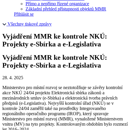
Přímo a nepřímo řízené organizace
Základní přehled přístupnosti objektů MMR
Přihlásit se
Všechny tiskové zprávy
Vyjádření MMR ke kontrole NKÚ:
Projekty e-Sbírka a e-Legislativa
Vyjádření MMR ke kontrole NKÚ:
Projekty e-Sbírka a e-Legislativa
28. 4. 2025
Ministerstvo pro místní rozvoj se neztotožňuje se závěry kontrolní
akce NKÚ 24/04 projektu Elektronická sbírka zákonů a
mezinárodních smluv (e-Sbírka) a elektronická tvorba právních
předpisů (e-Legislativa). Nejvyšší kontrolní úřad (NKÚ) se v
kontrole 24/04 zaměřil také na prostředky Integrovaného
regionálního operačního programu (IROP), který spravuje
Ministerstvo pro místní rozvoj (MMR), vynaložené Ministerstvem
vnitra (MV) na tyto projekty. Kontrolovaným obdobím bylo rozmezí
let 2016–2024.