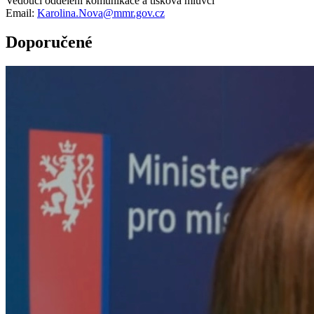
Vedoucí oddělení komunikace a tisková mluvčí
Email:
Karolina.Nova@mmr.gov.cz
Doporučené