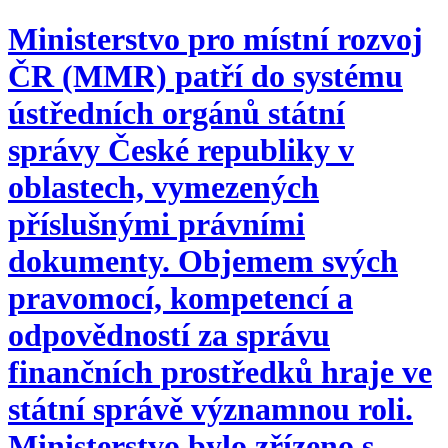
Ministerstvo pro místní rozvoj
ČR (MMR) patří do systému
ústředních orgánů státní
správy České republiky v
oblastech, vymezených
příslušnými právními
dokumenty. Objemem svých
pravomocí, kompetencí a
odpovědností za správu
finančních prostředků hraje ve
státní správě významnou roli.
Ministerstvo bylo zřízeno s