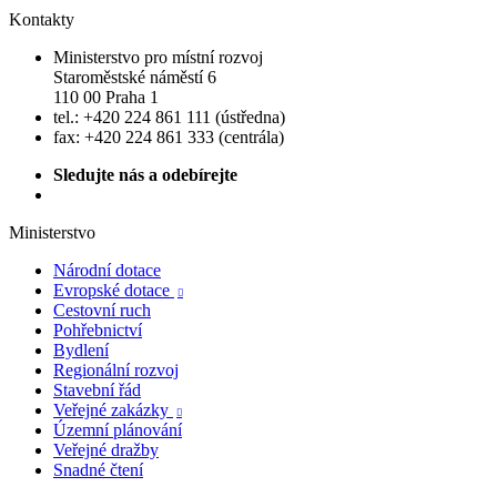
Kontakty
Ministerstvo pro místní rozvoj
Staroměstské náměstí 6
110 00 Praha 1
tel.: +420 224 861 111 (ústředna)
fax: +420 224 861 333 (centrála)
Sledujte nás a odebírejte
Ministerstvo
Národní dotace
Evropské dotace

Cestovní ruch
Pohřebnictví
Bydlení
Regionální rozvoj
Stavební řád
Veřejné zakázky

Územní plánování
Veřejné dražby
Snadné čtení