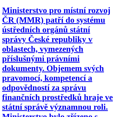
Ministerstvo pro místní rozvoj
ČR (MMR) patří do systému
ústředních orgánů státní
správy České republiky v
oblastech, vymezených
příslušnými právními
dokumenty. Objemem svých
pravomocí, kompetencí a
odpovědností za správu
finančních prostředků hraje ve
státní správě významnou roli.
Ministerstvo bylo zřízeno s