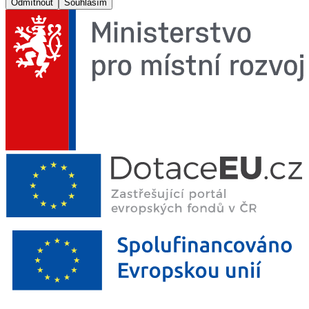
Odmítnout
Souhlasím