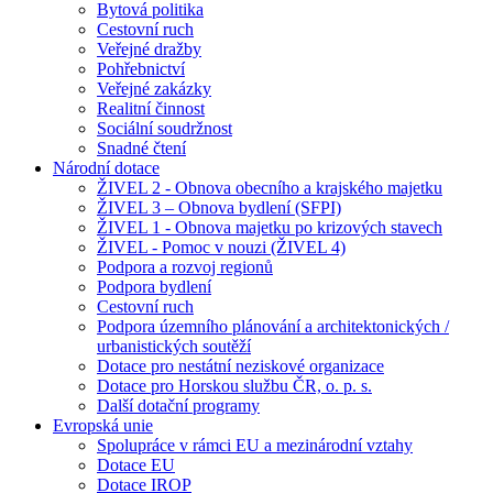
Bytová politika
Cestovní ruch
Veřejné dražby
Pohřebnictví
Veřejné zakázky
Realitní činnost
Sociální soudržnost
Snadné čtení
Národní dotace
ŽIVEL 2 - Obnova obecního a krajského majetku
ŽIVEL 3 – Obnova bydlení (SFPI)
ŽIVEL 1 - Obnova majetku po krizových stavech
ŽIVEL - Pomoc v nouzi (ŽIVEL 4)
Podpora a rozvoj regionů
Podpora bydlení
Cestovní ruch
Podpora územního plánování a architektonických /
urbanistických soutěží
Dotace pro nestátní neziskové organizace
Dotace pro Horskou službu ČR, o. p. s.
Další dotační programy
Evropská unie
Spolupráce v rámci EU a mezinárodní vztahy
Dotace EU
Dotace IROP