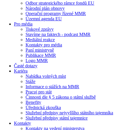
Odbor strategického rámce fondů EU
Národní plán obnovy
Operační programy řízené MMR
Územní agenda EU
Pro média
Tiskové zprávy
Stavíme na faktech - podcast MMR
Mediální reakce
Kontakty pro média
Paní ministryně
Publikace MMR
Logo MMR
Časté dotazy
Kariéra
Nabídka volných míst
Stáže
Informace o stážích na MMR
Pracuj pro stát
Činnosti dle § 5 zákona o státní službě
Benefity
Úřednická zkouška
Služební předpisy nejvyššího státního tajemníka
Služební předpisy státní tajemnice
Kontakty
Kontakty na vedení ministerstva