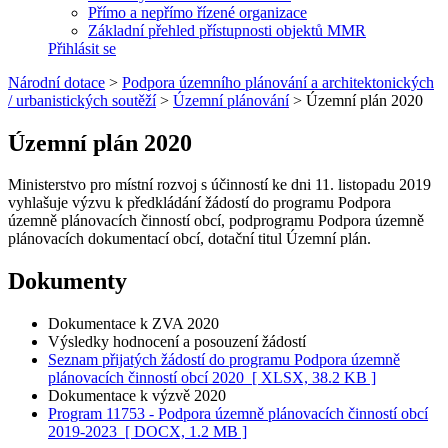
Přímo a nepřímo řízené organizace
Základní přehled přístupnosti objektů MMR
Přihlásit se
Národní dotace
>
Podpora územního plánování a architektonických
/ urbanistických soutěží
>
Územní plánování
>
Územní plán 2020
Územní plán 2020
Ministerstvo pro místní rozvoj s účinností ke dni 11. listopadu 2019
vyhlašuje výzvu k předkládání žádostí do programu Podpora
územně plánovacích činností obcí, podprogramu Podpora územně
plánovacích dokumentací obcí, dotační titul Územní plán.
Dokumenty
Dokumentace k ZVA 2020
Výsledky hodnocení a posouzení žádostí
Seznam přijatých žádostí do programu Podpora územně
plánovacích činností obcí 2020
[ XLSX, 38.2 KB ]
Dokumentace k výzvě 2020
Program 11753 - Podpora územně plánovacích činností obcí
2019-2023
[ DOCX, 1.2 MB ]