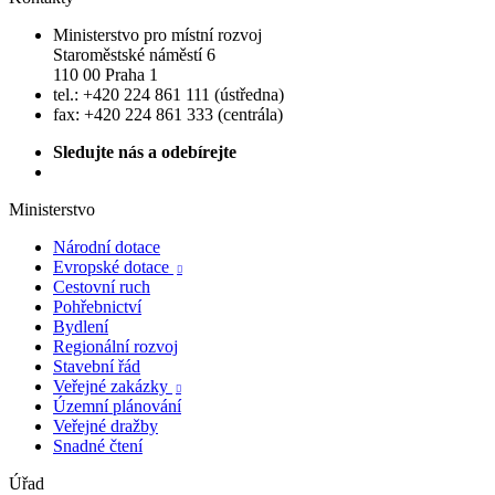
Ministerstvo pro místní rozvoj
Staroměstské náměstí 6
110 00 Praha 1
tel.: +420 224 861 111 (ústředna)
fax: +420 224 861 333 (centrála)
Sledujte nás a odebírejte
Ministerstvo
Národní dotace
Evropské dotace

Cestovní ruch
Pohřebnictví
Bydlení
Regionální rozvoj
Stavební řád
Veřejné zakázky

Územní plánování
Veřejné dražby
Snadné čtení
Úřad