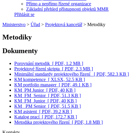
Přímo a nepřímo řízené organizace
Základní přehled přístupnosti objektů MMR
Přihlásit se
Ministerstvo
>
Úřad
>
Projektová kancelář
>
Metodiky
Metodiky
Dokumenty
Porovnání metodik
[ PDF, 1.2 MB ]
Projektové řízení skripta
[ PDF, 2.3 MB ]
Minimální standardy projektového řízení
[ PDF, 582.3 KB ]
KM kompetence
[ XLSX, 52.5 KB ]
KM portfolio manager
[ PDF, 49.1 KB ]
KM_PM Junior
[ PDF, 40 KB ]
KM_FM_Senior
[ PDF, 51.3 KB ]
KM_FM_Junior
[ PDF, 40 KB ]
KM _PM Senior
[ PDF, 51.5 KB ]
KM asistent
[ PDF, 39.2 KB ]
Katalog prací
[ PDF, 172.7 KB ]
Metodika projektového řízení
[ PDF, 1.8 MB ]
Kontakty