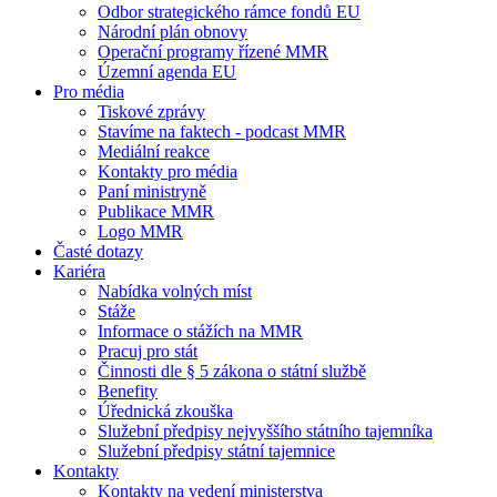
Odbor strategického rámce fondů EU
Národní plán obnovy
Operační programy řízené MMR
Územní agenda EU
Pro média
Tiskové zprávy
Stavíme na faktech - podcast MMR
Mediální reakce
Kontakty pro média
Paní ministryně
Publikace MMR
Logo MMR
Časté dotazy
Kariéra
Nabídka volných míst
Stáže
Informace o stážích na MMR
Pracuj pro stát
Činnosti dle § 5 zákona o státní službě
Benefity
Úřednická zkouška
Služební předpisy nejvyššího státního tajemníka
Služební předpisy státní tajemnice
Kontakty
Kontakty na vedení ministerstva