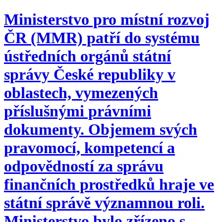
Ministerstvo pro místní rozvoj
ČR (MMR) patří do systému
ústředních orgánů státní
správy České republiky v
oblastech, vymezených
příslušnými právními
dokumenty. Objemem svých
pravomocí, kompetencí a
odpovědností za správu
finančních prostředků hraje ve
státní správě významnou roli.
Ministerstvo bylo zřízeno s