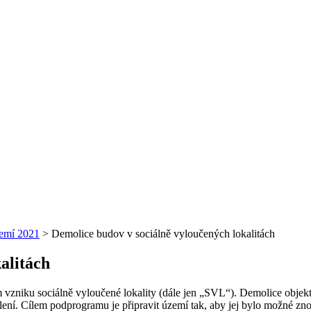
zemí 2021
>
Demolice budov v sociálně vyloučených lokalitách
alitách
vzniku sociálně vyloučené lokality (dále jen „SVL“). Demolice objekt
lení. Cílem podprogramu je připravit území tak, aby jej bylo možné zn