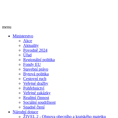
menu
Ministerstvo
Akce
Aktuality
Povodně 2024
Úřad
Regionální politika
Fondy EU
Stavební právo
Bytová politika
Cestovní ruch
Veřejné dražby
Pohřebnictví
Veřejné zakázky
Realitní činnost
Sociální soudržnost
Snadné čtení
Národní dotace
ŽIVEL 2 - Obnova obecního a krajského majetku