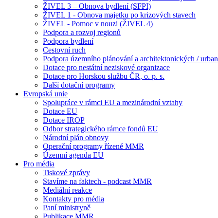
ŽIVEL 3 – Obnova bydlení (SFPI)
ŽIVEL 1 - Obnova majetku po krizových stavech
ŽIVEL - Pomoc v nouzi (ŽIVEL 4)
Podpora a rozvoj regionů
Podpora bydlení
Cestovní ruch
Podpora územního plánování a architektonických / urbani
Dotace pro nestátní neziskové organizace
Dotace pro Horskou službu ČR, o. p. s.
Další dotační programy
Evropská unie
Spolupráce v rámci EU a mezinárodní vztahy
Dotace EU
Dotace IROP
Odbor strategického rámce fondů EU
Národní plán obnovy
Operační programy řízené MMR
Územní agenda EU
Pro média
Tiskové zprávy
Stavíme na faktech - podcast MMR
Mediální reakce
Kontakty pro média
Paní ministryně
Publikace MMR