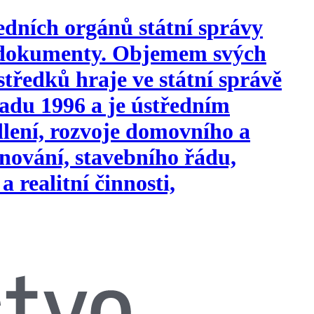
edních orgánů státní správy
i dokumenty. Objemem svých
tředků hraje ve státní správě
opadu 1996 a je ústředním
ydlení, rozvoje domovního a
nování, stavebního řádu,
a realitní činnosti,