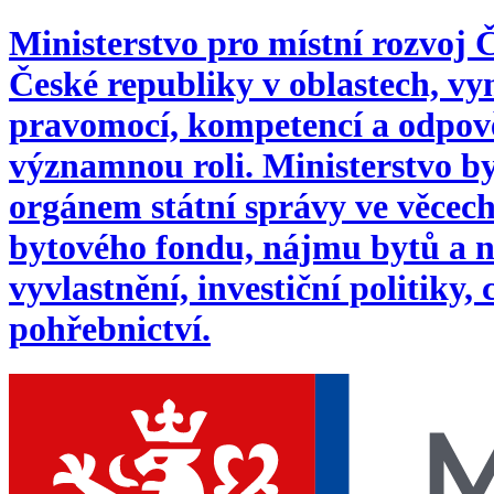
Ministerstvo pro místní rozvoj
České republiky v oblastech, 
pravomocí, kompetencí a odpověd
významnou roli. Ministerstvo byl
orgánem státní správy ve věcech:
bytového fondu, nájmu bytů a n
vyvlastnění, investiční politiky,
pohřebnictví.