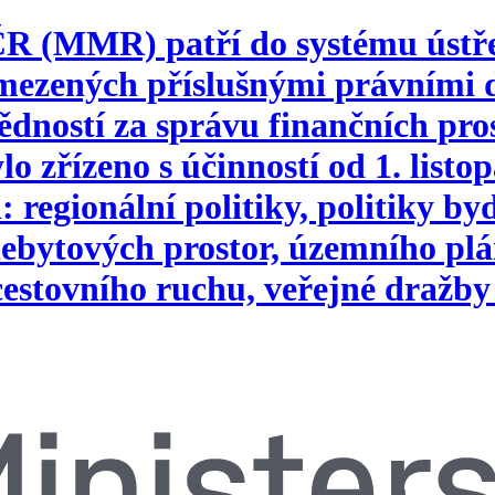
 ČR (MMR) patří do systému ústř
vymezených příslušnými právním
ností za správu finančních pros
o zřízeno s účinností od 1. list
 regionální politiky, politiky b
ebytových prostor, územního plá
 cestovního ruchu, veřejné dražby 