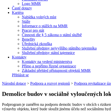
Logo MMR
Časté dotazy
Kariéra
Nabídka volných míst
Stáže
Informace o stážích na MMR
Pracuj pro stát
Činnosti dle § 5 zákona o státní službě
Benefity
Úřednická zkouška
Služební předpisy nejvyššího státního tajemníka
Služební předpisy státní tajemnice
Kontakty
Kontakty na vedení ministerstva
Přímo a nepřímo řízené organizace
Základní přehled přístupnosti objektů MMR
Přihlásit se
Národní dotace
>
Podpora a rozvoj regionů
>
Podpora revitalizace ú
Demolice budov v sociálně vyloučených lok
Podprogram je zaměřen na podporu demolic budov v obcích s rizikem 
výstavby objektu, který bude sloužit jinému účelu než sociálnímu byd