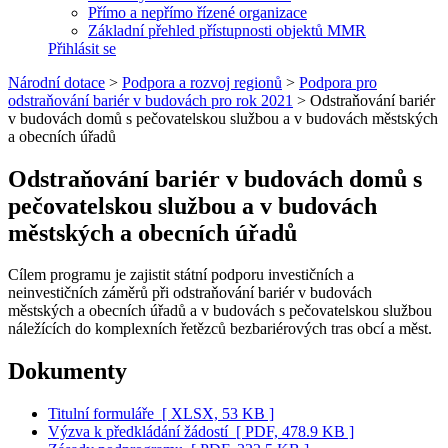
Přímo a nepřímo řízené organizace
Základní přehled přístupnosti objektů MMR
Přihlásit se
Národní dotace
>
Podpora a rozvoj regionů
>
Podpora pro
odstraňování bariér v budovách pro rok 2021
>
Odstraňování bariér
v budovách domů s pečovatelskou službou a v budovách městských
a obecních úřadů
Odstraňování bariér v budovách domů s
pečovatelskou službou a v budovách
městských a obecních úřadů
Cílem programu je zajistit státní podporu investičních a
neinvestičních záměrů při odstraňování bariér v budovách
městských a obecních úřadů a v budovách s pečovatelskou službou
náležících do komplexních řetězců bezbariérových tras obcí a měst.
Dokumenty
Titulní formuláře
[ XLSX, 53 KB ]
Výzva k předkládání žádostí
[ PDF, 478.9 KB ]