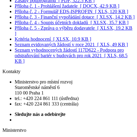
Zásady podprogramu
[ PDF, 322.5 KB ]
Příloha č. 1 - Prohlášení žadatele
[ DOCX, 42.9 KB ]
Příloha č. 2 - Formulář EDS-ISPROFIN
[ XLS, 120 KB ]
Příloha č. 3 - Finanční vypořádání dotace
[ XLSX, 14.2 KB ]
Příloha č. 4 - Soupis účetních dokladů
[ XLSX, 35.7 KB ]
Příloha č. 5 - Zpráva o výběru dodavatele
[ XLSX, 19.2 KB
]
Kritéria hodnocení
[ XLSX, 10.9 KB ]
Seznam evidovaných žádostí v roce 2021
[ XLS, 49 KB ]
Seznam vyhodnocených žádostí 117D622 - Podpora pro
odstraňování bariér v budovách pro rok 2021
[ XLS, 68.5
KB ]
Kontakty
Ministerstvo pro místní rozvoj
Staroměstské náměstí 6
110 00 Praha 1
tel.: +420 224 861 111 (ústředna)
fax: +420 224 861 333 (centrála)
Sledujte nás a odebírejte
Ministerstvo