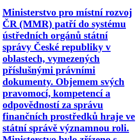
Ministerstvo pro místní rozvoj
ČR (MMR) patří do systému
ústředních orgánů státní
správy České republiky v
oblastech, vymezených
příslušnými právními
dokumenty. Objemem svých
pravomocí, kompetencí a
odpovědností za správu
finančních prostředků hraje ve
státní správě významnou roli.
Ministerstvo bylo zřízeno s