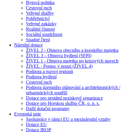
Bytová politika
Cestovní ruch
Veřejné dražby
Pohřebnictví
Veřejné zakázky
Realitní činnost
Sociální soudržnost
Snadné čtení
Národní dotace
ŽIVEL 2 - Obnova obecního a krajského majetku
ŽIVEL 3 – Obnova bydlení (SFPI)
ŽIVEL 1 - Obnova majetku po krizových stavech
ŽIVEL - Pomoc v nouzi (ŽIVEL 4)
Podpora a rozvoj regionů
Podpora bydlení
Cestovní ruch
Podpora územního plánování a architektonických /
urbanistických soutěží
Dotace pro nestátní neziskové organizace
Dotace pro Horskou službu ČR, o. p. s.
Další dotační programy
Evropská unie
Spolupráce v rámci EU a mezinárodní vztahy
Dotace EU
Dotace IROP