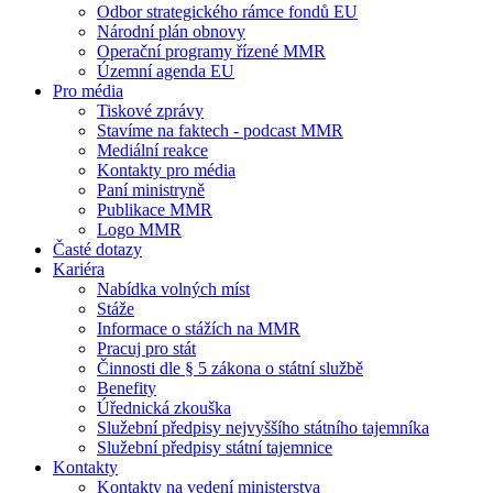
Odbor strategického rámce fondů EU
Národní plán obnovy
Operační programy řízené MMR
Územní agenda EU
Pro média
Tiskové zprávy
Stavíme na faktech - podcast MMR
Mediální reakce
Kontakty pro média
Paní ministryně
Publikace MMR
Logo MMR
Časté dotazy
Kariéra
Nabídka volných míst
Stáže
Informace o stážích na MMR
Pracuj pro stát
Činnosti dle § 5 zákona o státní službě
Benefity
Úřednická zkouška
Služební předpisy nejvyššího státního tajemníka
Služební předpisy státní tajemnice
Kontakty
Kontakty na vedení ministerstva