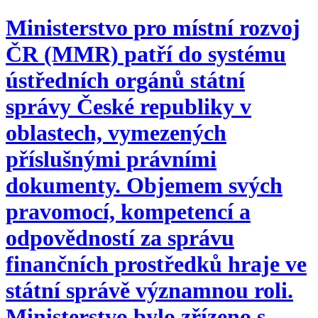
Ministerstvo pro místní rozvoj
ČR (MMR) patří do systému
ústředních orgánů státní
správy České republiky v
oblastech, vymezených
příslušnými právními
dokumenty. Objemem svých
pravomocí, kompetencí a
odpovědností za správu
finančních prostředků hraje ve
státní správě významnou roli.
Ministerstvo bylo zřízeno s