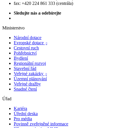
fax: +420 224 861 333 (centrála)
Sledujte nás a odebírejte
Ministerstvo
Národní dotace
Evropské dotace

Cestovní ruch
Pohřebnictví
Bydlení
Regionální rozvoj
Stavební řád
Veřejné zakázky

Územní plánování
Veřejné dražby
Snadné čtení
Úřad
Kariéra
Úřední deska
Pro média
Povinně zveřejněné informace