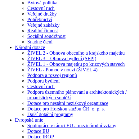
Bytová politika
Cestovní ruch
Veřejné dražby
Pohřebnictví
Veřejné zakázky
Realitní činnost
Sociální soudržnost
Snadné čtení
Národní dotace
ŽIVEL 2 - Obnova obecního a krajského majetku
ŽIVEL 3 – Obnova bydlení (SFPI)
ŽIVEL 1 - Obnova majetku po krizových stavech
ŽIVEL - Pomoc v nouzi (ŽIVEL 4)
Podpora a rozvoj regionů
Podpora bydlení
Cestovní ruch
Podpora územního plánování a architektonických /
urbanistických soutěží
Dotace pro nestátní neziskové organizace
Dotace pro Horskou službu ČR, o. p. s.
Další dotační programy
Evropská unie
Spolupráce v rámci EU a mezinárodní vztahy
Dotace EU
Dotace IROP