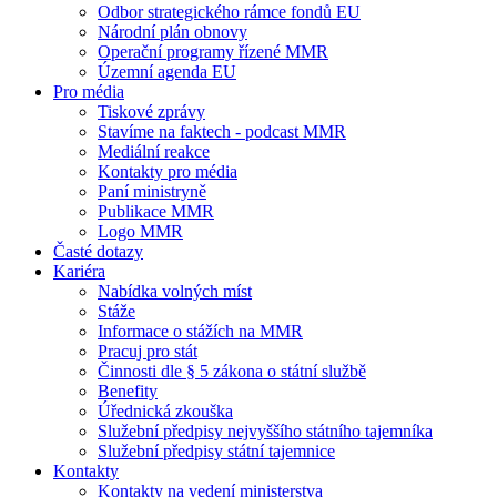
Odbor strategického rámce fondů EU
Národní plán obnovy
Operační programy řízené MMR
Územní agenda EU
Pro média
Tiskové zprávy
Stavíme na faktech - podcast MMR
Mediální reakce
Kontakty pro média
Paní ministryně
Publikace MMR
Logo MMR
Časté dotazy
Kariéra
Nabídka volných míst
Stáže
Informace o stážích na MMR
Pracuj pro stát
Činnosti dle § 5 zákona o státní službě
Benefity
Úřednická zkouška
Služební předpisy nejvyššího státního tajemníka
Služební předpisy státní tajemnice
Kontakty
Kontakty na vedení ministerstva