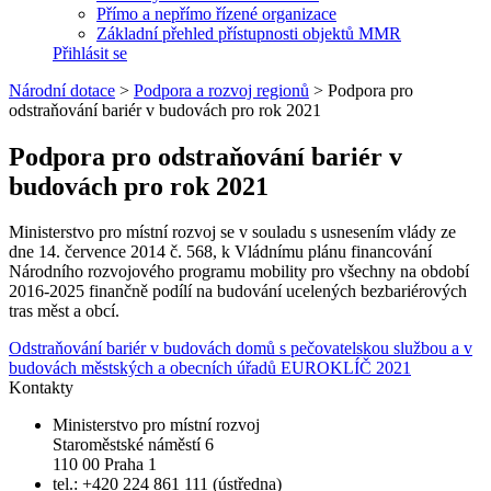
Přímo a nepřímo řízené organizace
Základní přehled přístupnosti objektů MMR
Přihlásit se
Národní dotace
>
Podpora a rozvoj regionů
>
Podpora pro
odstraňování bariér v budovách pro rok 2021
Podpora pro odstraňování bariér v
budovách pro rok 2021
Ministerstvo pro místní rozvoj se v souladu s usnesením vlády ze
dne 14. července 2014 č. 568, k Vládnímu plánu financování
Národního rozvojového programu mobility pro všechny na období
2016-2025 finančně podílí na budování ucelených bezbariérových
tras měst a obcí.
Odstraňování bariér v budovách domů s pečovatelskou službou a v
budovách městských a obecních úřadů
EUROKLÍČ 2021
Kontakty
Ministerstvo pro místní rozvoj
Staroměstské náměstí 6
110 00 Praha 1
tel.: +420 224 861 111 (ústředna)