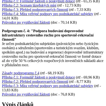
Příloha č.1: Formulář žádosti o poskytnutí dotace
(rtf - 65,35 KB)
Příloha č.2: Seznam lázeňských míst
(rtf - 12,73 KB)
Příloha č.3: Přehled podporovaných činností
(rtf - 7,33 KB)
Příloha č.4: Míra veřejné podpory pro podnikatelské subjekty
(rtf -
14,01 KB)
Průvodce po vyplňování žádosti
(doc - 70,14 KB)
Podprogram č. 4: "Podpora budování doprovodné
infrastruktury cestovního ruchu pro sportovně-rekreační
činnosti"
Je určen podnikatelským subjektům (právnickým nebo fyzickým
osobám) a sdružením (sportovním a turistickým svazům, klubům,
spolkům apod.) na budování a regeneraci doprovodné infrastruktury
cestovního ruchu pro sportovně-rekreační činnosti ve formě dotace
až do výše 50 % celkových rozpočtových investičních nákladů akce
v příslušném roce.
Zásady podprogramu č.4
(rtf - 68,19 KB)
Příloha č.1: Formulář žádosti o poskytnutí dotace
(rtf - 69,96 KB)
Příloha č.2: Přehled podporovaných činností
(rtf - 8,77 KB)
Příloha č.3: Míra veřejné podpory pro podnikatelské subjekty
(rtf -
13,83 KB)
Průvodce po vyplňování žádosti
(doc - 76,8 KB)
Výpis článků