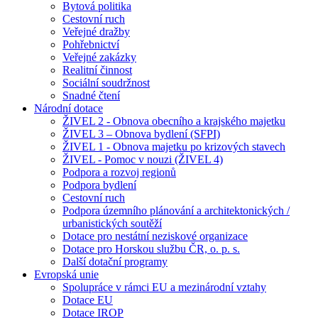
Bytová politika
Cestovní ruch
Veřejné dražby
Pohřebnictví
Veřejné zakázky
Realitní činnost
Sociální soudržnost
Snadné čtení
Národní dotace
ŽIVEL 2 - Obnova obecního a krajského majetku
ŽIVEL 3 – Obnova bydlení (SFPI)
ŽIVEL 1 - Obnova majetku po krizových stavech
ŽIVEL - Pomoc v nouzi (ŽIVEL 4)
Podpora a rozvoj regionů
Podpora bydlení
Cestovní ruch
Podpora územního plánování a architektonických /
urbanistických soutěží
Dotace pro nestátní neziskové organizace
Dotace pro Horskou službu ČR, o. p. s.
Další dotační programy
Evropská unie
Spolupráce v rámci EU a mezinárodní vztahy
Dotace EU
Dotace IROP