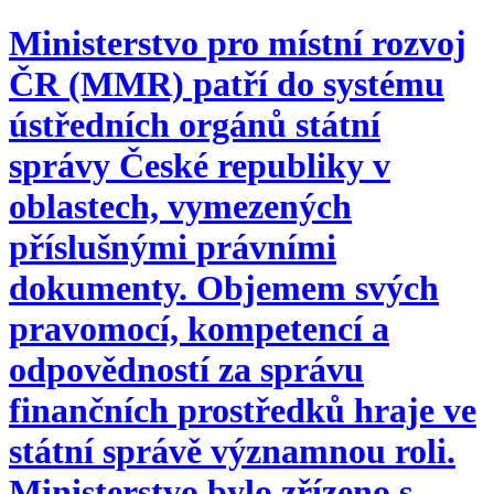
Ministerstvo pro místní rozvoj
ČR (MMR) patří do systému
ústředních orgánů státní
správy České republiky v
oblastech, vymezených
příslušnými právními
dokumenty. Objemem svých
pravomocí, kompetencí a
odpovědností za správu
finančních prostředků hraje ve
státní správě významnou roli.
Ministerstvo bylo zřízeno s