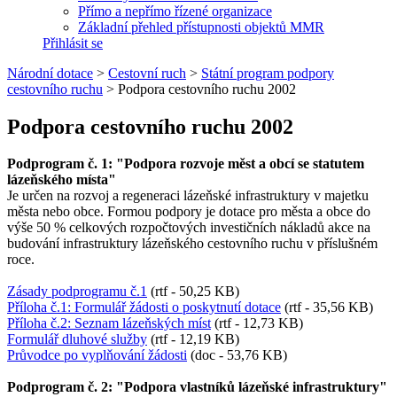
Přímo a nepřímo řízené organizace
Základní přehled přístupnosti objektů MMR
Přihlásit se
Národní dotace
>
Cestovní ruch
>
Státní program podpory
cestovního ruchu
>
Podpora cestovního ruchu 2002
Podpora cestovního ruchu 2002
Podprogram č. 1: "Podpora rozvoje měst a obcí se statutem
lázeňského místa"
Je určen na rozvoj a regeneraci lázeňské infrastruktury v majetku
města nebo obce. Formou podpory je dotace pro města a obce do
výše 50 % celkových rozpočtových investičních nákladů akce na
budování infrastruktury lázeňského cestovního ruchu v příslušném
roce.
Zásady podprogramu č.1
(rtf - 50,25 KB)
Příloha č.1: Formulář žádosti o poskytnutí dotace
(rtf - 35,56 KB)
Příloha č.2: Seznam lázeňských míst
(rtf - 12,73 KB)
Formulář dluhové služby
(rtf - 12,19 KB)
Průvodce po vyplňování žádosti
(doc - 53,76 KB)
Podprogram č. 2: "Podpora vlastníků lázeňské infrastruktury"