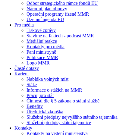
Odbor strategického rámce fondů EU
Národní plán obnovy
Operační programy řízené MMR
Územní agenda EU
Pro média
Tiskové zprávy
Stavíme na faktech - podcast MMR
Mediální reakce
Kontakty pro média
Paní ministryně
Publikace MMR
Logo MMR
Časté dotazy
Kariéra
Nabídka volných míst
Stáže
Informace o stážích na MMR
Pracuj pro stát
Činnosti dle § 5 zákona o státní službě
Benefity
Úřednická zkouška
Služební předpisy nejvyššího státního tajemníka
Služební předpisy státní tajemnice
Kontakty
Kontakty na vedení ministerstva