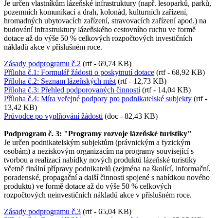
Je určen vlastníkům lázeňské infrastruktury (např. lesoparků, parků,
pozemních komunikací a drah, kolonád, kulturních zařízení,
hromadných ubytovacích zařízení, stravovacích zařízení apod.) na
budování infrastruktury lázeňského cestovního ruchu ve formě
dotace až do výše 50 % celkových rozpočtových investičních
nákladů akce v příslušném roce.
Zásady podprogramu č.2
(rtf - 69,74 KB)
Příloha č.1: Formulář žádosti o poskytnutí dotace
(rtf - 68,92 KB)
Příloha č.2: Seznam lázeňských míst
(rtf - 12,73 KB)
Příloha č.3: Přehled podporovaných činností
(rtf - 14,04 KB)
Příloha č.4: Míra veřejné podpory pro podnikatelské subjekty
(rtf -
13,42 KB)
Průvodce po vyplňování žádosti
(doc - 82,43 KB)
Podprogram č. 3: "Programy rozvoje lázeňské turistiky"
Je určen podnikatelským subjektům (právnickým a fyzickým
osobám) a neziskovým organizacím na programy související s
tvorbou a realizací nabídky nových produktů lázeňské turistiky
včetně finální přípravy podnikatelů (zejména na školící, informační,
poradenské, propagační a další činnosti spojené s nabídkou nového
produktu) ve formě dotace až do výše 50 % celkových
rozpočtových neinvestičních nákladů akce v příslušném roce.
Zásady podprogramu č.3
(rtf - 65,04 KB)