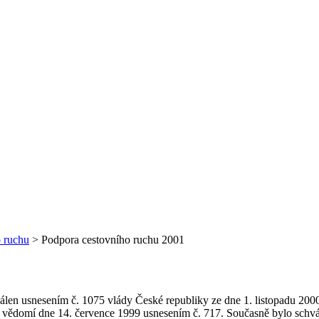
o ruchu
>
Podpora cestovního ruchu 2001
len usnesením č. 1075 vlády České republiky ze dne 1. listopadu 2000.
u na vědomí dne 14. července 1999 usnesením č. 717. Současně bylo s