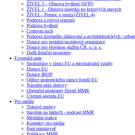
ŽIVEL 3 – Obnova bydlení (SFPI)
ŽIVEL 1 - Obnova majetku po krizových stavech
ŽIVEL - Pomoc v nouzi (ŽIVEL 4)
Podpora a rozvoj regionů
Podpora bydlení
Cestovní ruch
Podpora územního plánování a architektonických / urbani
Dotace pro nestátní neziskové organizace
Dotace pro Horskou službu ČR, o. p. s.
Další dotační programy
Evropská unie
Spolupráce v rámci EU a mezinárodní vztahy
Dotace EU
Dotace IROP
Odbor strategického rámce fondů EU
Národní plán obnovy
Operační programy řízené MMR
Územní agenda EU
Pro média
Tiskové zprávy
Stavíme na faktech - podcast MMR
Mediální reakce
Kontakty pro média
Paní ministryně
Publikace MMR