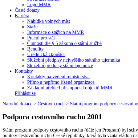
Logo MMR
Časté dotazy
Kariéra
Nabídka volných míst
Stáže
Informace o stážích na MMR
Pracuj pro stát
Činnosti dle § 5 zákona o státní službě
Benefity
Úřednická zkouška
Služební předpisy nejvyššího státního tajemníka
Služební předpisy státní tajemnice
Kontakty
Kontakty na vedení ministerstva
Přímo a nepřímo řízené organizace
Základní přehled přístupnosti objektů MMR
Přihlásit se
Národní dotace
>
Cestovní ruch
>
Státní program podpory cestovníh
Podpora cestovního ruchu 2001
Státní program podpory cestovního ruchu (dále jen Program) byl schvá
politiky cestovního ruchu České republiky, která byla vzata vládo