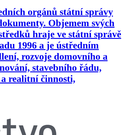
edních orgánů státní správy
i dokumenty. Objemem svých
tředků hraje ve státní správě
opadu 1996 a je ústředním
ydlení, rozvoje domovního a
nování, stavebního řádu,
a realitní činnosti,