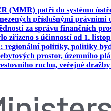
 ČR (MMR) patří do systému ústř
vymezených příslušnými právním
ností za správu finančních pros
o zřízeno s účinností od 1. list
 regionální politiky, politiky b
ebytových prostor, územního plá
 cestovního ruchu, veřejné dražby 