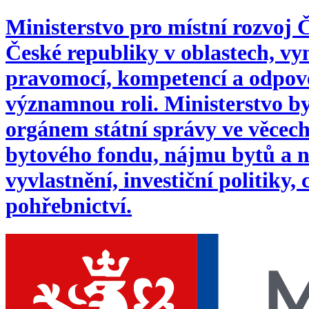
Ministerstvo pro místní rozvoj
České republiky v oblastech, 
pravomocí, kompetencí a odpověd
významnou roli. Ministerstvo byl
orgánem státní správy ve věcech:
bytového fondu, nájmu bytů a n
vyvlastnění, investiční politiky,
pohřebnictví.