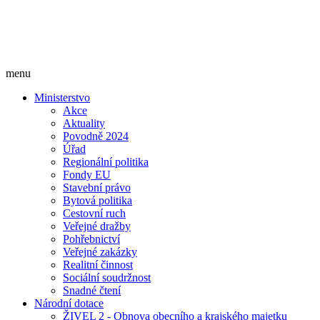
menu
Ministerstvo
Akce
Aktuality
Povodně 2024
Úřad
Regionální politika
Fondy EU
Stavební právo
Bytová politika
Cestovní ruch
Veřejné dražby
Pohřebnictví
Veřejné zakázky
Realitní činnost
Sociální soudržnost
Snadné čtení
Národní dotace
ŽIVEL 2 - Obnova obecního a krajského majetku