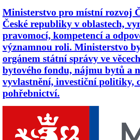
Ministerstvo pro místní rozvoj
České republiky v oblastech, 
pravomocí, kompetencí a odpověd
významnou roli. Ministerstvo byl
orgánem státní správy ve věcech:
bytového fondu, nájmu bytů a n
vyvlastnění, investiční politiky,
pohřebnictví.