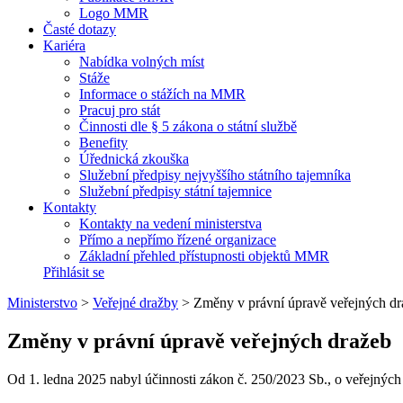
Logo MMR
Časté dotazy
Kariéra
Nabídka volných míst
Stáže
Informace o stážích na MMR
Pracuj pro stát
Činnosti dle § 5 zákona o státní službě
Benefity
Úřednická zkouška
Služební předpisy nejvyššího státního tajemníka
Služební předpisy státní tajemnice
Kontakty
Kontakty na vedení ministerstva
Přímo a nepřímo řízené organizace
Základní přehled přístupnosti objektů MMR
Přihlásit se
Ministerstvo
>
Veřejné dražby
>
Změny v právní úpravě veřejných dr
Změny v právní úpravě veřejných dražeb
Od 1. ledna 2025 nabyl účinnosti zákon č. 250/2023 Sb., o veřejných 