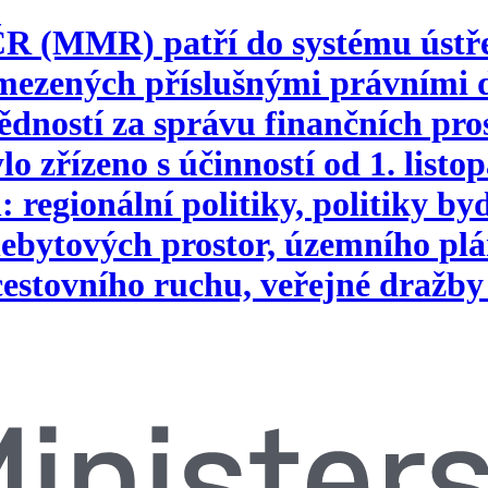
 ČR (MMR) patří do systému ústř
vymezených příslušnými právním
ností za správu finančních pros
o zřízeno s účinností od 1. list
 regionální politiky, politiky b
ebytových prostor, územního plá
 cestovního ruchu, veřejné dražby 