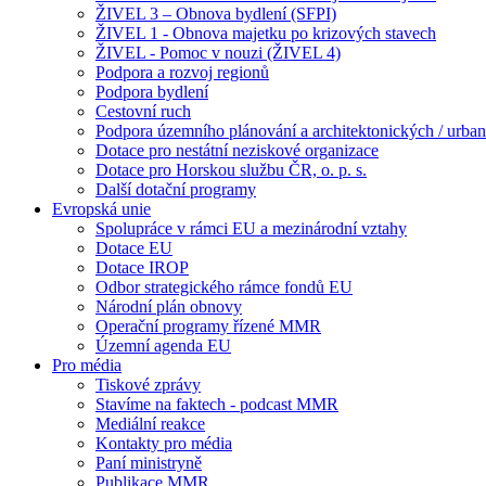
ŽIVEL 3 – Obnova bydlení (SFPI)
ŽIVEL 1 - Obnova majetku po krizových stavech
ŽIVEL - Pomoc v nouzi (ŽIVEL 4)
Podpora a rozvoj regionů
Podpora bydlení
Cestovní ruch
Podpora územního plánování a architektonických / urbani
Dotace pro nestátní neziskové organizace
Dotace pro Horskou službu ČR, o. p. s.
Další dotační programy
Evropská unie
Spolupráce v rámci EU a mezinárodní vztahy
Dotace EU
Dotace IROP
Odbor strategického rámce fondů EU
Národní plán obnovy
Operační programy řízené MMR
Územní agenda EU
Pro média
Tiskové zprávy
Stavíme na faktech - podcast MMR
Mediální reakce
Kontakty pro média
Paní ministryně
Publikace MMR