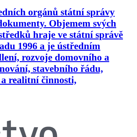
edních orgánů státní správy
i dokumenty. Objemem svých
tředků hraje ve státní správě
opadu 1996 a je ústředním
ydlení, rozvoje domovního a
nování, stavebního řádu,
a realitní činnosti,