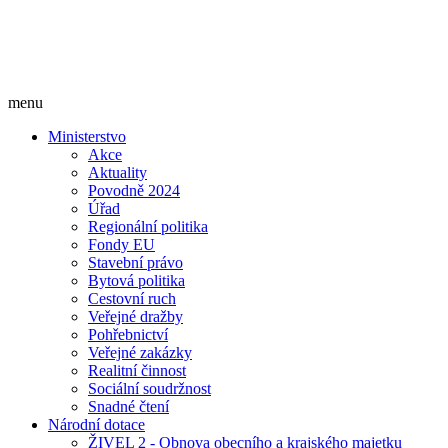
menu
Ministerstvo
Akce
Aktuality
Povodně 2024
Úřad
Regionální politika
Fondy EU
Stavební právo
Bytová politika
Cestovní ruch
Veřejné dražby
Pohřebnictví
Veřejné zakázky
Realitní činnost
Sociální soudržnost
Snadné čtení
Národní dotace
ŽIVEL 2 - Obnova obecního a krajského majetku