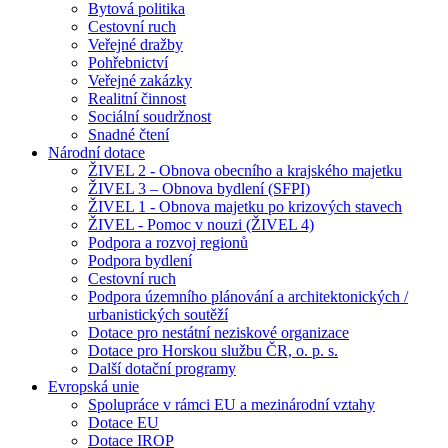
Bytová politika
Cestovní ruch
Veřejné dražby
Pohřebnictví
Veřejné zakázky
Realitní činnost
Sociální soudržnost
Snadné čtení
Národní dotace
ŽIVEL 2 - Obnova obecního a krajského majetku
ŽIVEL 3 – Obnova bydlení (SFPI)
ŽIVEL 1 - Obnova majetku po krizových stavech
ŽIVEL - Pomoc v nouzi (ŽIVEL 4)
Podpora a rozvoj regionů
Podpora bydlení
Cestovní ruch
Podpora územního plánování a architektonických /
urbanistických soutěží
Dotace pro nestátní neziskové organizace
Dotace pro Horskou službu ČR, o. p. s.
Další dotační programy
Evropská unie
Spolupráce v rámci EU a mezinárodní vztahy
Dotace EU
Dotace IROP