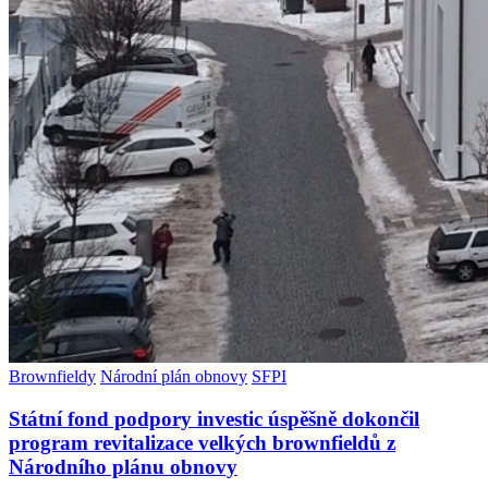
Brownfieldy
Národní plán obnovy
SFPI
Státní fond podpory investic úspěšně dokončil
program revitalizace velkých brownfieldů z
Národního plánu obnovy