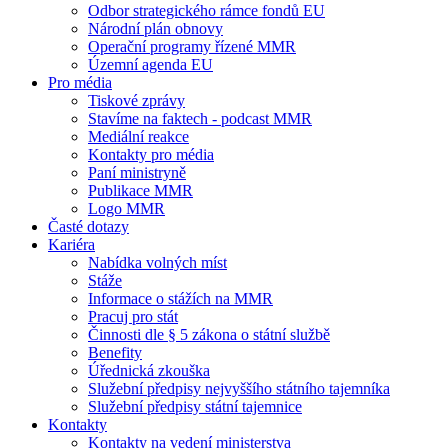
Odbor strategického rámce fondů EU
Národní plán obnovy
Operační programy řízené MMR
Územní agenda EU
Pro média
Tiskové zprávy
Stavíme na faktech - podcast MMR
Mediální reakce
Kontakty pro média
Paní ministryně
Publikace MMR
Logo MMR
Časté dotazy
Kariéra
Nabídka volných míst
Stáže
Informace o stážích na MMR
Pracuj pro stát
Činnosti dle § 5 zákona o státní službě
Benefity
Úřednická zkouška
Služební předpisy nejvyššího státního tajemníka
Služební předpisy státní tajemnice
Kontakty
Kontakty na vedení ministerstva