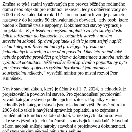
Změna se týká studní využívaných pro provoz běžného rodinného
domu nebo objektu pro rodinnou rekreaci, tedy s odběrem vody do
6 000 m3 za kalendářní rok. U čistíren odpadních vod je parametr
nastavený do kapacity 50 ekvivalentních obyvatel, tedy osob, které
budou k čistírně trvale napojeny. Dokumentaci stavby vypracuje
projektant.
„K přílišnému navýšení poplatků za tyto stavby došlo
jejich zařazením do kategorie tzv. ostatních staveb v novém
stavebním zákoně. Správní poplatek 10 tisíc je tam stejný napříč
celou kategorií. Řešením tak byl právě jejich přesun do
jednoduchých staveb, a to se nám povedlo. Díky této změně také
nebude potřeba prováděcí projektová dokumentace a stavba nebude
vyžadovat kolaudaci. Ještě větší snížení správního poplatku by bylo
pro stavebníky spojeno s vyššími byrokratickými nároky a
souvisejícími náklady,”
vysvětlil ministr pro místní rozvoj Petr
Kulhánek.
Nový stavební zákon, který je účinný od 1. 7. 2024, zjednodušuje
projektování a povolování staveb. Pro zjednodušení povolování
zavádí kategorie staveb podle jejich složitosti. Poplatky v rámci
jednotlivých kategorií staveb jsou v jednotné výši. Poprvé od roku
2005 došlo také k navýšení správních poplatků, a to zejména s
přihlédnutím k inflaci za toto období. U některých úkonů souvisí
také se zvýšením jejich náročnosti a souvisejících nákladů. Stavební
zákon naopak snižuje nároky stavební a projektovou dokumentaci,
což stavebníkům některé náklady zlevňuje.