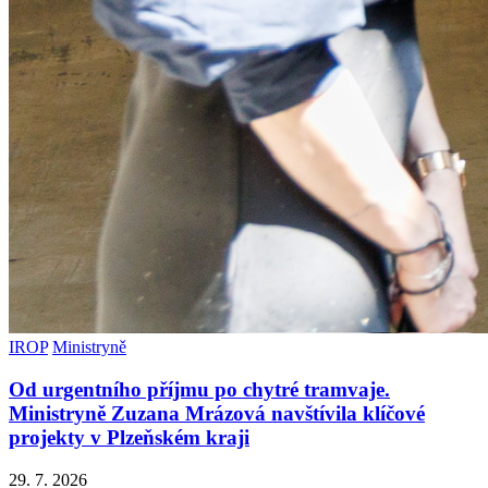
IROP
Ministryně
Od urgentního příjmu po chytré tramvaje.
Ministryně Zuzana Mrázová navštívila klíčové
projekty v Plzeňském kraji
29. 7. 2026