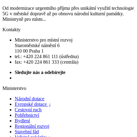
Od modernizace urgentního příjmu přes unikátní využití technologie
5G v městské dopravě až po obnovu národní kulturní památky.
Ministryně pro místn...
Kontakty
Ministerstvo pro místní rozvoj
Staroměstské náměstí 6
110 00 Praha 1
tel.: +420 224 861 111 (ústředna)
fax: +420 224 861 333 (centrála)
Sledujte nás a odebírejte
Ministerstvo
Národní dotace
Evropské dotace

Cestovní ruch
Pohřebnictví
Bydlení
Regionální rozvoj
Stavební řád