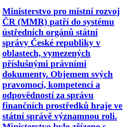
Ministerstvo pro místní rozvoj
ČR (MMR) patří do systému
ústředních orgánů státní
správy České republiky v
oblastech, vymezených
příslušnými právními
dokumenty. Objemem svých
pravomocí, kompetencí a
odpovědností za správu
finančních prostředků hraje ve
státní správě významnou roli.
Ministerstvo bylo zřízeno s