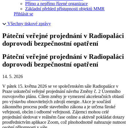
Přímo a nepřímo řízené organizace
Základní přehled přístupnosti objektů MMR
Přihlásit se
Všechny tiskové zprávy
Páteční veřejné projednání v Radiopaláci
doprovodí bezpečnostní opatření
Páteční veřejné projednání v Radiopaláci
doprovodí bezpečnostní opatření
14. 5. 2026
V pátek 15. května 2026 se ve společenském sále Radiopaláce v
Praze uskuteční veřejné projednání návrhu Změny č. 2 Územního
rozvojového plánu. Cílem změny je vymezení akceleračních oblastí
pro výstavbu obnovitelných zdrojů energie. Akce je součástí
zákonného procesu podle stavebního zákona a je určena široké
veřejnosti, obcím i odborné veřejnosti. Zájemci mohou celé
projednání sledovat v reálném čase online a aktivně pokládat dotazy
prostřednictvím aplikace Zoom, což plnohodnotně nahrazuje nutnost
osobní přítomnosti v sále.