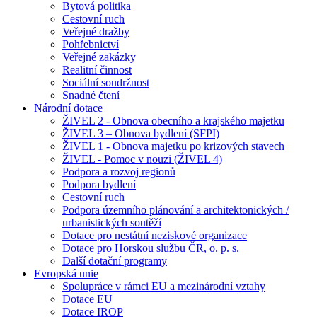
Bytová politika
Cestovní ruch
Veřejné dražby
Pohřebnictví
Veřejné zakázky
Realitní činnost
Sociální soudržnost
Snadné čtení
Národní dotace
ŽIVEL 2 - Obnova obecního a krajského majetku
ŽIVEL 3 – Obnova bydlení (SFPI)
ŽIVEL 1 - Obnova majetku po krizových stavech
ŽIVEL - Pomoc v nouzi (ŽIVEL 4)
Podpora a rozvoj regionů
Podpora bydlení
Cestovní ruch
Podpora územního plánování a architektonických /
urbanistických soutěží
Dotace pro nestátní neziskové organizace
Dotace pro Horskou službu ČR, o. p. s.
Další dotační programy
Evropská unie
Spolupráce v rámci EU a mezinárodní vztahy
Dotace EU
Dotace IROP