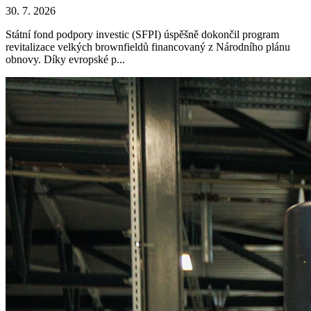
30. 7. 2026
Státní fond podpory investic (SFPI) úspěšně dokončil program
revitalizace velkých brownfieldů financovaný z Národního plánu
obnovy. Díky evropské p...