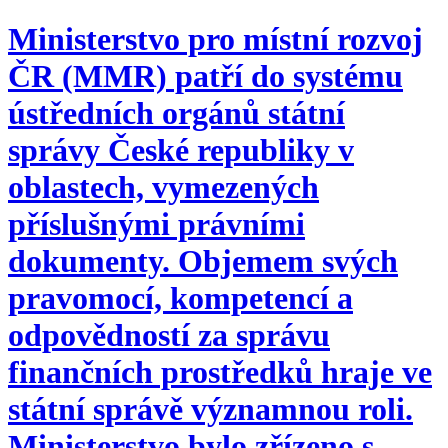
Ministerstvo pro místní rozvoj
ČR (MMR) patří do systému
ústředních orgánů státní
správy České republiky v
oblastech, vymezených
příslušnými právními
dokumenty. Objemem svých
pravomocí, kompetencí a
odpovědností za správu
finančních prostředků hraje ve
státní správě významnou roli.
Ministerstvo bylo zřízeno s