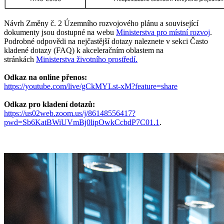
Návrh Změny č. 2 Územního rozvojového plánu a související
dokumenty jsou dostupné na webu
Ministerstva pro místní rozvoj
.
Podrobné odpovědi na nejčastější dotazy naleznete v sekci Často
kladené dotazy (FAQ) k akceleračním oblastem na
stránkách
Ministerstva životního prostředí.
Odkaz na online přenos:
https://youtube.com/live/gCkMYLst-xM?feature=share
Odkaz pro kladení dotazů:
https://us02web.zoom.us/j/86148556417?
pwd=Sb6KatBWiUVmBj0lipOwkCcbdP7C01.1
.