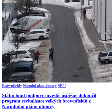
Brownfieldy
Národní plán obnovy
SFPI
Státní fond podpory investic úspěšně dokončil
program revitalizace velkých brownfieldů z
Národního plánu obnovy