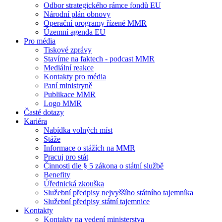
Odbor strategického rámce fondů EU
Národní plán obnovy
Operační programy řízené MMR
Územní agenda EU
Pro média
Tiskové zprávy
Stavíme na faktech - podcast MMR
Mediální reakce
Kontakty pro média
Paní ministryně
Publikace MMR
Logo MMR
Časté dotazy
Kariéra
Nabídka volných míst
Stáže
Informace o stážích na MMR
Pracuj pro stát
Činnosti dle § 5 zákona o státní službě
Benefity
Úřednická zkouška
Služební předpisy nejvyššího státního tajemníka
Služební předpisy státní tajemnice
Kontakty
Kontakty na vedení ministerstva