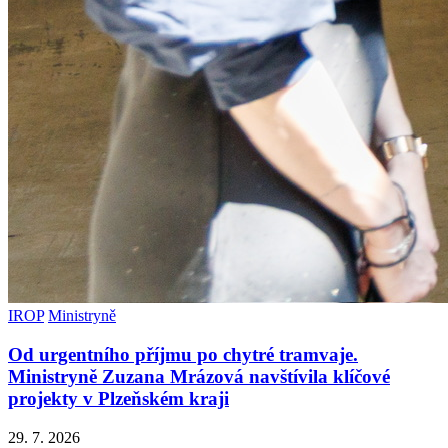
IROP
Ministryně
Od urgentního příjmu po chytré tramvaje.
Ministryně Zuzana Mrázová navštívila klíčové
projekty v Plzeňském kraji
29. 7. 2026