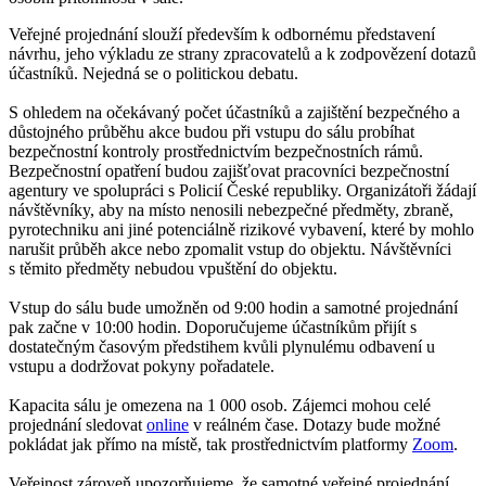
Veřejné projednání slouží především k odbornému představení
návrhu, jeho výkladu ze strany zpracovatelů a k zodpovězení dotazů
účastníků. Nejedná se o politickou debatu.
S ohledem na očekávaný počet účastníků a zajištění bezpečného a
důstojného průběhu akce budou při vstupu do sálu probíhat
bezpečnostní kontroly prostřednictvím bezpečnostních rámů.
Bezpečnostní opatření budou zajišťovat pracovníci bezpečnostní
agentury ve spolupráci s Policií České republiky. Organizátoři žádají
návštěvníky, aby na místo nenosili nebezpečné předměty, zbraně,
pyrotechniku ani jiné potenciálně rizikové vybavení, které by mohlo
narušit průběh akce nebo zpomalit vstup do objektu. Návštěvníci
s těmito předměty nebudou vpuštění do objektu.
Vstup do sálu bude umožněn od 9:00 hodin a samotné projednání
pak začne v 10:00 hodin. Doporučujeme účastníkům přijít s
dostatečným časovým předstihem kvůli plynulému odbavení u
vstupu a dodržovat pokyny pořadatele.
Kapacita sálu je omezena na 1 000 osob. Zájemci mohou celé
projednání sledovat
online
v reálném čase. Dotazy bude možné
pokládat jak přímo na místě, tak prostřednictvím platformy
Zoom
.
Veřejnost zároveň upozorňujeme, že samotné veřejné projednání