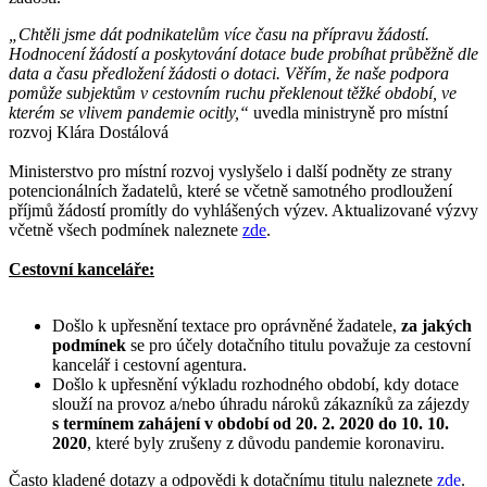
„Chtěli jsme dát podnikatelům více času na přípravu žádostí.
Hodnocení žádostí a poskytování dotace bude probíhat průběžně dle
data a času předložení žádosti o dotaci. Věřím, že naše podpora
pomůže subjektům v cestovním ruchu překlenout těžké období, ve
kterém se vlivem pandemie ocitly,“
uvedla ministryně pro místní
rozvoj Klára Dostálová
Ministerstvo pro místní rozvoj vyslyšelo i další podněty ze strany
potencionálních žadatelů, které se včetně samotného prodloužení
příjmů žádostí promítly do vyhlášených výzev. Aktualizované výzvy
včetně všech podmínek naleznete
zde
.
Cestovní kanceláře:
Došlo k upřesnění textace pro oprávněné žadatele,
za jakých
podmínek
se pro účely dotačního titulu považuje za cestovní
kancelář i cestovní agentura.
Došlo k upřesnění výkladu rozhodného období, kdy dotace
slouží na provoz a/nebo úhradu nároků zákazníků za zájezdy
s termínem zahájení v období od 20. 2. 2020 do 10. 10.
2020
, které byly zrušeny z důvodu pandemie koronaviru.
Často kladené dotazy a odpovědi k dotačnímu titulu naleznete
zde
.