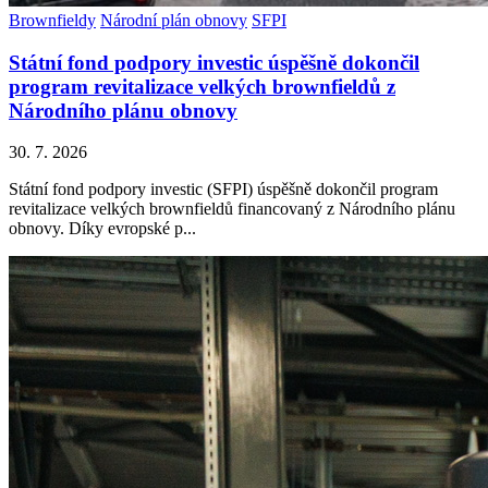
Brownfieldy
Národní plán obnovy
SFPI
Státní fond podpory investic úspěšně dokončil
program revitalizace velkých brownfieldů z
Národního plánu obnovy
30. 7. 2026
Státní fond podpory investic (SFPI) úspěšně dokončil program
revitalizace velkých brownfieldů financovaný z Národního plánu
obnovy. Díky evropské p...