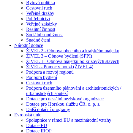
Bytová politika
Cestovní ruch
Veřejné dražby
Pohřebnictví
Veřejné zakázky
Realitní činnost
Sociální soudržnost
Snadné čtení
Národní dotace
ŽIVEL 2 - Obnova obecního a krajského majetku
ŽIVEL 3 – Obnova bydlení (SFPI)
ŽIVEL 1 - Obnova majetku po krizových stavech
ŽIVEL - Pomoc v nouzi (ŽIVEL 4)
Podpora a rozvoj regionů
Podpora bydlení
Cestovní ruch
Podpora územního plánování a architektonických /
urbanistických soutěží
Dotace pro nestátní neziskové organizace
Dotace pro Horskou službu ČR, o. p. s.
Další dotační programy
Evropská unie
Spolupráce v rámci EU a mezinárodní vztahy
Dotace EU
Dotace IROP