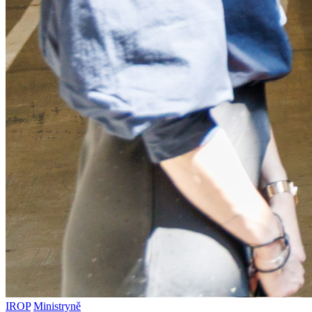
IROP
Ministryně