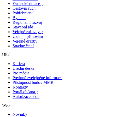
Evropské dotace

Cestovní ruch
Pohřebnictví
Bydlení
Regionální rozvoj
Stavební řád
Veřejné zakázky

Územní plánování
Veřejné dražby
Snadné čtení
Úřad
Kariéra
Úřední deska
Pro média
Povinně zveřejněné informace
Přístupnost budov MMR
Kontakty
Portál občana

Autorizace osob
Web
Novinky