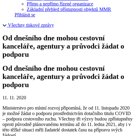
Přímo a nepřímo řízené organizace
Základní přehled přístupnosti objektů MMR
Přihlásit se
Všechny tiskové zprávy
Od dnešního dne mohou cestovní
kanceláře, agentury a průvodci žádat o
podporu
Od dnešního dne mohou cestovní
kanceláře, agentury a průvodci žádat o
podporu
11. 11. 2020
Ministerstvo pro místní rozvoj připomíná, že od 11. listopadu 2020
je možné žádat o podporu prostřednictvím dotačního titulu COVID
– podpora cestovního ruchu. Všechny tři výzvy budou zpřístupněny
oproti původně plánovanému termínu až do 11. ledna 2021, aby i v
této těžké situaci měli žadatelé dostatek času na přípravu svých
žádostí.