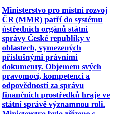
Ministerstvo pro místní rozvoj
ČR (MMR) patří do systému
ústředních orgánů státní
správy České republiky v
oblastech, vymezených
příslušnými právními
dokumenty. Objemem svých
pravomocí, kompetencí a
odpovědností za správu
finančních prostředků hraje ve
státní správě významnou roli.
Ministerstvo bylo zřízeno s