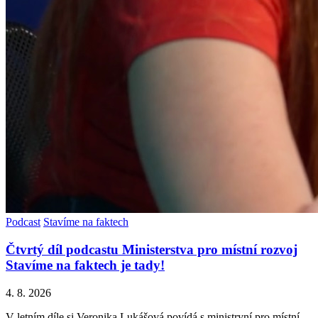
Podcast
Stavíme na faktech
Čtvrtý díl podcastu Ministerstva pro místní rozvoj
Stavíme na faktech je tady!
4. 8. 2026
V letním díle si Veronika Lukášová povídá s ministryní pro místní