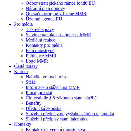
Odbor strategického rámce fondů EU
Národní plán obnovy
Operační programy řízené MMR
Územní agenda EU
Pro média
Tiskové zprávy
Stavíme na faktech - podcast MMR
Mediální reakce
Kontakty pro média
Paní ministryně
Publikace MMR
Logo MMR
Časté dotazy
Kariéra
Nabídka volných míst
Stáže
Informace o stážích na MMR
Pracuj pro stát
Činnosti dle § 5 zákona o státní službě
Benefity
Úřednická zkouška
Služební předpisy nejvyššího státního tajemníka
Služební předpisy státní tajemnice
Kontakty
Kontakty na vedení ministerstva