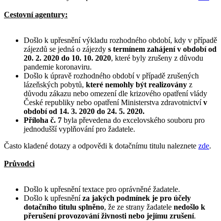
Cestovní agentury:
Došlo k upřesnění výkladu rozhodného období, kdy v případě
zájezdů se jedná o zájezdy
s termínem zahájení v období od
20. 2. 2020 do 10. 10. 2020
, které byly zrušeny z důvodu
pandemie koronaviru.
Došlo k úpravě rozhodného období v případě zrušených
lázeňských pobytů,
které nemohly být realizovány
z
důvodu zákazu nebo omezení dle krizového opatření vlády
České republiky nebo opatření Ministerstva zdravotnictví
v
období od 14. 3. 2020 do 24. 5. 2020.
Příloha č. 7
byla převedena do excelovského souboru pro
jednodušší vyplňování pro žadatele.
Často kladené dotazy a odpovědi k dotačnímu titulu naleznete
zde
.
Průvodci
Došlo k upřesnění textace pro oprávněné žadatele.
Došlo k upřesnění
za jakých podmínek je pro účely
dotačního titulu splněno
, že ze strany žadatele
nedošlo k
přerušení provozování živnosti nebo jejímu zrušení
.