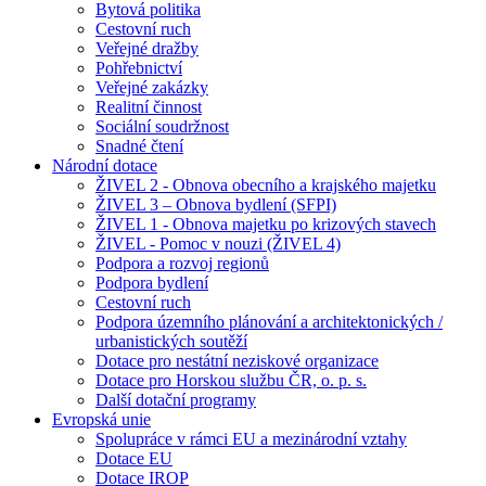
Bytová politika
Cestovní ruch
Veřejné dražby
Pohřebnictví
Veřejné zakázky
Realitní činnost
Sociální soudržnost
Snadné čtení
Národní dotace
ŽIVEL 2 - Obnova obecního a krajského majetku
ŽIVEL 3 – Obnova bydlení (SFPI)
ŽIVEL 1 - Obnova majetku po krizových stavech
ŽIVEL - Pomoc v nouzi (ŽIVEL 4)
Podpora a rozvoj regionů
Podpora bydlení
Cestovní ruch
Podpora územního plánování a architektonických /
urbanistických soutěží
Dotace pro nestátní neziskové organizace
Dotace pro Horskou službu ČR, o. p. s.
Další dotační programy
Evropská unie
Spolupráce v rámci EU a mezinárodní vztahy
Dotace EU
Dotace IROP