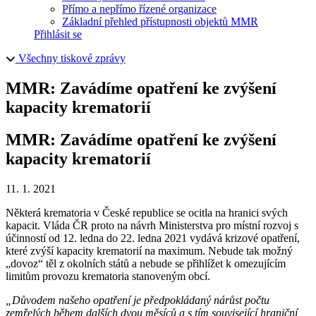
Přímo a nepřímo řízené organizace
Základní přehled přístupnosti objektů MMR
Přihlásit se
Všechny tiskové zprávy
MMR: Zavádíme opatření ke zvýšení
kapacity krematorií
MMR: Zavádíme opatření ke zvýšení
kapacity krematorií
11. 1. 2021
Některá krematoria v České republice se ocitla na hranici svých
kapacit. Vláda ČR proto na návrh Ministerstva pro místní rozvoj s
účinností od 12. ledna do 22. ledna 2021 vydává krizové opatření,
které zvýší kapacity krematorií na maximum. Nebude tak možný
„dovoz“ těl z okolních států a nebude se přihlížet k omezujícím
limitům provozu krematoria stanoveným obcí.
„Důvodem našeho opatření je předpokládaný nárůst počtu
zemřelých během dalších dvou měsíců a s tím související hraniční