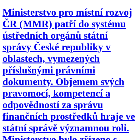
Ministerstvo pro místní rozvoj
ČR (MMR) patří do systému
ústředních orgánů státní
správy České republiky v
oblastech, vymezených
příslušnými právními
dokumenty. Objemem svých
pravomocí, kompetencí a
odpovědností za správu
finančních prostředků hraje ve
státní správě významnou roli.
Ministerstvo bylo zřízeno s