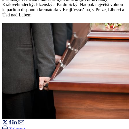
Královéhradecký, Plzeňský a Pardubický. Naopak největší volnou
kapacitou disponují krematoria v Kraji Vysočina, v Praze, Liberci a
Ústí nad Labem.