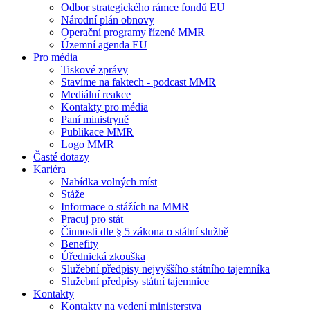
Odbor strategického rámce fondů EU
Národní plán obnovy
Operační programy řízené MMR
Územní agenda EU
Pro média
Tiskové zprávy
Stavíme na faktech - podcast MMR
Mediální reakce
Kontakty pro média
Paní ministryně
Publikace MMR
Logo MMR
Časté dotazy
Kariéra
Nabídka volných míst
Stáže
Informace o stážích na MMR
Pracuj pro stát
Činnosti dle § 5 zákona o státní službě
Benefity
Úřednická zkouška
Služební předpisy nejvyššího státního tajemníka
Služební předpisy státní tajemnice
Kontakty
Kontakty na vedení ministerstva