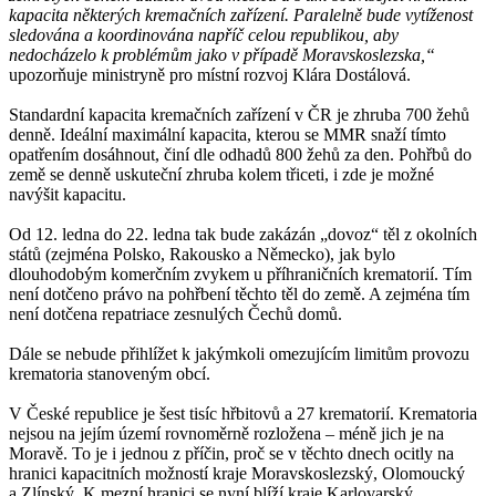
kapacita některých kremačních zařízení. Paralelně bude vytíženost
sledována a koordinována napříč celou republikou, aby
nedocházelo k problémům jako v případě Moravskoslezska,“
upozorňuje ministryně pro místní rozvoj Klára Dostálová.
Standardní kapacita kremačních zařízení v ČR je zhruba 700 žehů
denně. Ideální maximální kapacita, kterou se MMR snaží tímto
opatřením dosáhnout, činí dle odhadů 800 žehů za den. Pohřbů do
země se denně uskuteční zhruba kolem třiceti, i zde je možné
navýšit kapacitu.
Od 12. ledna do 22. ledna tak bude zakázán „dovoz“ těl z okolních
států (zejména Polsko, Rakousko a Německo), jak bylo
dlouhodobým komerčním zvykem u příhraničních krematorií. Tím
není dotčeno právo na pohřbení těchto těl do země. A zejména tím
není dotčena repatriace zesnulých Čechů domů.
Dále se nebude přihlížet k jakýmkoli omezujícím limitům provozu
krematoria stanoveným obcí.
V České republice je šest tisíc hřbitovů a 27 krematorií. Krematoria
nejsou na jejím území rovnoměrně rozložena – méně jich je na
Moravě. To je i jednou z příčin, proč se v těchto dnech ocitly na
hranici kapacitních možností kraje Moravskoslezský, Olomoucký
a Zlínský. K mezní hranici se nyní blíží kraje Karlovarský,