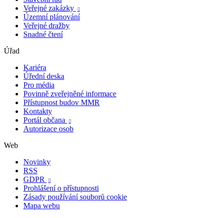
Veřejné zakázky

Územní plánování
Veřejné dražby
Snadné čtení
Úřad
Kariéra
Úřední deska
Pro média
Povinně zveřejněné informace
Přístupnost budov MMR
Kontakty
Portál občana

Autorizace osob
Web
Novinky
RSS
GDPR

Prohlášení o přístupnosti
Zásady používání souborů cookie
Mapa webu