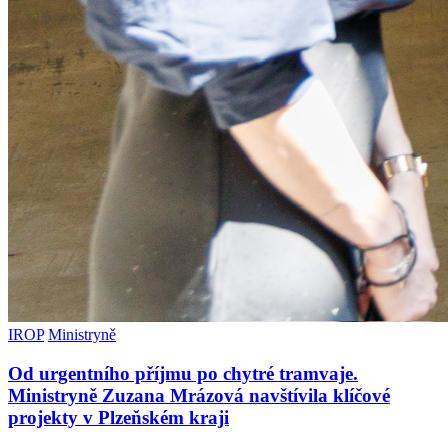
IROP
Ministryně
Od urgentního příjmu po chytré tramvaje.
Ministryně Zuzana Mrázová navštívila klíčové
projekty v Plzeňském kraji