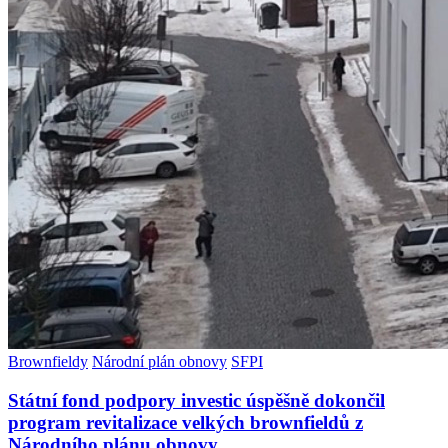
Brownfieldy
Národní plán obnovy
SFPI
Státní fond podpory investic úspěšně dokončil
program revitalizace velkých brownfieldů z
Národního plánu obnovy