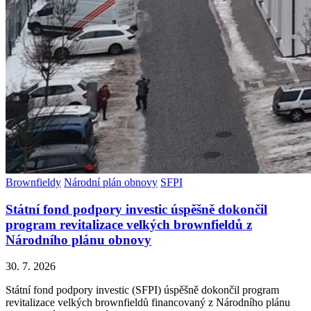
Brownfieldy
Národní plán obnovy
SFPI
Státní fond podpory investic úspěšně dokončil
program revitalizace velkých brownfieldů z
Národního plánu obnovy
30. 7. 2026
Státní fond podpory investic (SFPI) úspěšně dokončil program
revitalizace velkých brownfieldů financovaný z Národního plánu