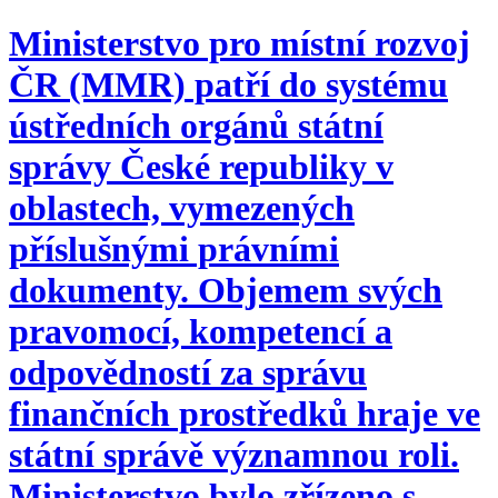
Ministerstvo pro místní rozvoj
ČR (MMR) patří do systému
ústředních orgánů státní
správy České republiky v
oblastech, vymezených
příslušnými právními
dokumenty. Objemem svých
pravomocí, kompetencí a
odpovědností za správu
finančních prostředků hraje ve
státní správě významnou roli.
Ministerstvo bylo zřízeno s