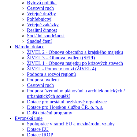
Bytová politika
Cestovní ruch
Veřejné dražby
Pohřebnictví
Veřejné zakázky
Realitní činnost
Sociální soudržnost
Snadné čtení
Národní dotace
ŽIVEL 2 - Obnova obecního a krajského majetku
ŽIVEL 3 – Obnova bydlení (SFPI)
ŽIVEL 1 - Obnova majetku po krizových stavech
ŽIVEL - Pomoc v nouzi (ŽIVEL 4)
Podpora a rozvoj regionů
Podpora bydlení
Cestovní ruch
Podpora územního plánování a architektonických /
urbanistických soutěží
Dotace pro nestátní neziskové organizace
Dotace pro Horskou službu ČR, o. p. s.
Další dotační programy
Evropská unie
Spolupráce v rámci EU a mezinárodní vztahy
Dotace EU
Dotace IROP