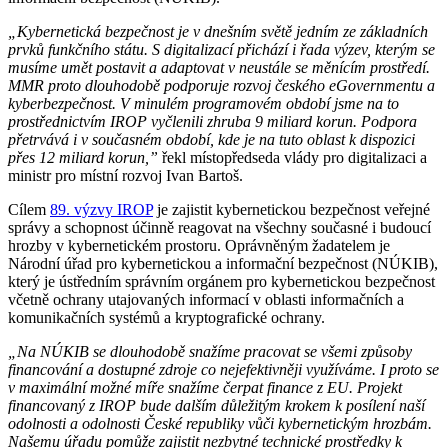
„Kybernetická bezpečnost je v dnešním světě jedním ze základních
prvků funkčního státu. S digitalizací přichází i řada výzev, kterým se
musíme umět postavit a adaptovat v neustále se měnícím prostředí.
MMR proto dlouhodobě podporuje rozvoj českého eGovernmentu a
kyberbezpečnost. V minulém programovém období jsme na to
prostřednictvím IROP vyčlenili zhruba 9 miliard korun. Podpora
přetrvává i v současném období, kde je na tuto oblast k dispozici
přes 12 miliard korun,”
řekl místopředseda vlády pro digitalizaci a
ministr pro místní rozvoj Ivan Bartoš.
Cílem
89. výzvy IROP
je zajistit kybernetickou bezpečnost veřejné
správy a schopnost účinně reagovat na všechny současné i budoucí
hrozby v kybernetickém prostoru. Oprávněným žadatelem je
Národní úřad pro kybernetickou a informační bezpečnost (NÚKIB),
který je ústředním správním orgánem pro kybernetickou bezpečnost
včetně ochrany utajovaných informací v oblasti informačních a
komunikačních systémů a kryptografické ochrany.
„Na NÚKIB se dlouhodobě snažíme pracovat se všemi způsoby
financování a dostupné zdroje co nejefektivněji využíváme. I proto se
v maximální možné míře snažíme čerpat finance z EU. Projekt
financovaný z IROP bude dalším důležitým krokem k posílení naší
odolnosti a odolnosti České republiky vůči kybernetickým hrozbám.
Našemu úřadu pomůže zajistit nezbytné technické prostředky k