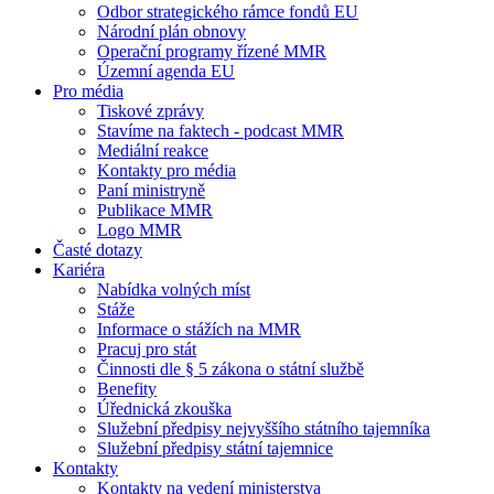
Odbor strategického rámce fondů EU
Národní plán obnovy
Operační programy řízené MMR
Územní agenda EU
Pro média
Tiskové zprávy
Stavíme na faktech - podcast MMR
Mediální reakce
Kontakty pro média
Paní ministryně
Publikace MMR
Logo MMR
Časté dotazy
Kariéra
Nabídka volných míst
Stáže
Informace o stážích na MMR
Pracuj pro stát
Činnosti dle § 5 zákona o státní službě
Benefity
Úřednická zkouška
Služební předpisy nejvyššího státního tajemníka
Služební předpisy státní tajemnice
Kontakty
Kontakty na vedení ministerstva