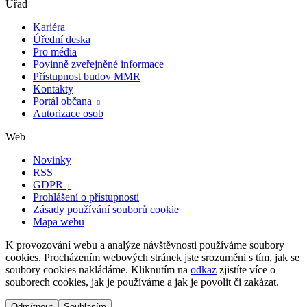
Úřad
Kariéra
Úřední deska
Pro média
Povinně zveřejněné informace
Přístupnost budov MMR
Kontakty
Portál občana

Autorizace osob
Web
Novinky
RSS
GDPR

Prohlášení o přístupnosti
Zásady používání souborů cookie
Mapa webu
K provozování webu a analýze návštěvnosti používáme soubory
cookies. Procházením webových stránek jste srozuměni s tím, jak se
soubory cookies nakládáme. Kliknutím na
odkaz
zjistíte více o
souborech cookies, jak je používáme a jak je povolit či zakázat.
Odmítnout
Souhlasím