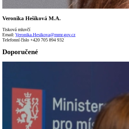
Veronika Hešíková M.A.
Tisková mluvčí
Email:
Veronika.Hesikova@mmr.gov.cz
Telefonní číslo +420 705 894 932
Doporučené