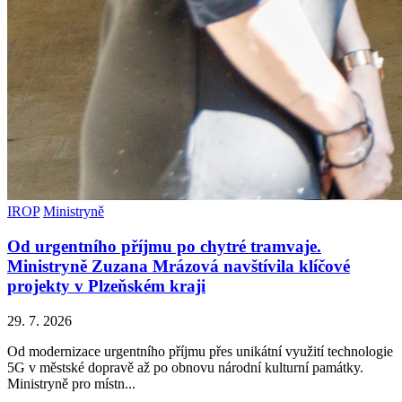
IROP
Ministryně
Od urgentního příjmu po chytré tramvaje.
Ministryně Zuzana Mrázová navštívila klíčové
projekty v Plzeňském kraji
29. 7. 2026
Od modernizace urgentního příjmu přes unikátní využití technologie
5G v městské dopravě až po obnovu národní kulturní památky.
Ministryně pro místn...