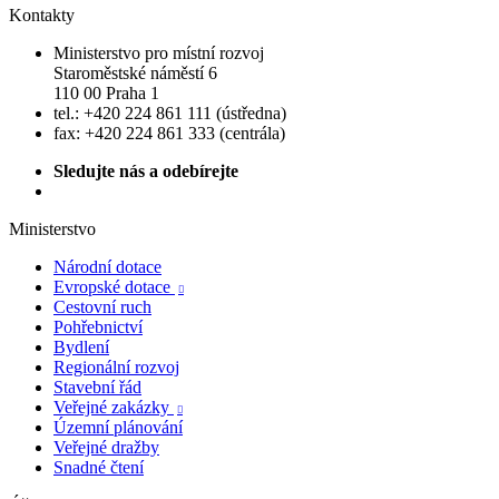
Kontakty
Ministerstvo pro místní rozvoj
Staroměstské náměstí 6
110 00 Praha 1
tel.: +420 224 861 111 (ústředna)
fax: +420 224 861 333 (centrála)
Sledujte nás a odebírejte
Ministerstvo
Národní dotace
Evropské dotace

Cestovní ruch
Pohřebnictví
Bydlení
Regionální rozvoj
Stavební řád
Veřejné zakázky

Územní plánování
Veřejné dražby
Snadné čtení