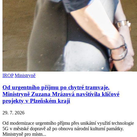
IROP
Ministryně
Od urgentního příjmu po chytré tramvaje.
Ministryně Zuzana Mrázová navštívila klíčové
projekty v Plzeňském kraji
29. 7. 2026
Od modernizace urgentního příjmu přes unikátní využití technologie
5G v městské dopravě až po obnovu národní kulturní památky.
Ministryně pro místn...