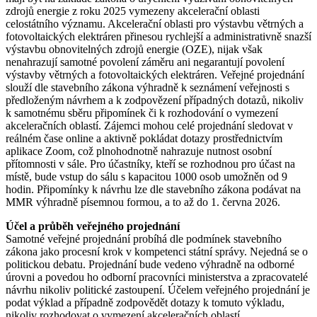
zdrojů energie z roku 2025 vymezeny akcelerační oblasti
celostátního významu. Akcelerační oblasti pro výstavbu větrných a
fotovoltaických elektráren přinesou rychlejší a administrativně snazší
výstavbu obnovitelných zdrojů energie (OZE), nijak však
nenahrazují samotné povolení záměru ani negarantují povolení
výstavby větrných a fotovoltaických elektráren. Veřejné projednání
slouží dle stavebního zákona výhradně k seznámení veřejnosti s
předloženým návrhem a k zodpovězení případných dotazů, nikoliv
k samotnému sběru připomínek či k rozhodování o vymezení
akceleračních oblastí. Zájemci mohou celé projednání sledovat v
reálném čase online a aktivně pokládat dotazy prostřednictvím
aplikace Zoom, což plnohodnotně nahrazuje nutnost osobní
přítomnosti v sále. Pro účastníky, kteří se rozhodnou pro účast na
místě, bude vstup do sálu s kapacitou 1000 osob umožněn od 9
hodin. Připomínky k návrhu lze dle stavebního zákona podávat na
MMR výhradně písemnou formou, a to až do 1. června 2026.
Účel a průběh veřejného projednání
Samotné veřejné projednání probíhá dle podmínek stavebního
zákona jako procesní krok v kompetenci státní správy. Nejedná se o
politickou debatu. Projednání bude vedeno výhradně na odborné
úrovni a povedou ho odborní pracovníci ministerstva a zpracovatelé
návrhu nikoliv politické zastoupení. Účelem veřejného projednání je
podat výklad a případně zodpovědět dotazy k tomuto výkladu,
nikoliv rozhodovat o vymezení akceleračních oblastí.