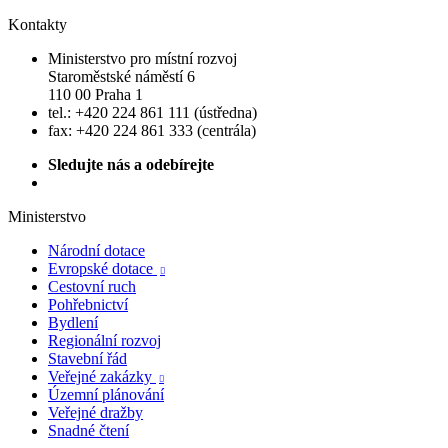
Kontakty
Ministerstvo pro místní rozvoj
Staroměstské náměstí 6
110 00 Praha 1
tel.: +420 224 861 111 (ústředna)
fax: +420 224 861 333 (centrála)
Sledujte nás a odebírejte
Ministerstvo
Národní dotace
Evropské dotace

Cestovní ruch
Pohřebnictví
Bydlení
Regionální rozvoj
Stavební řád
Veřejné zakázky

Územní plánování
Veřejné dražby
Snadné čtení