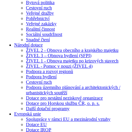
Bytová politika
Cestovní ruch
Veřejné dražby
Pohřebnictví
Veřejné zakázky
Realitní činnost
Sociální soudržnost
Snadné čtení
Národní dotace
ŽIVEL 2 - Obnova obecního a krajského majetku
ŽIVEL 3 – Obnova bydlení (SFPI)
ŽIVEL 1 - Obnova majetku po krizových stavech
ŽIVEL - Pomoc v nouzi (ŽIVEL 4)
Podpora a rozvoj regionů
Podpora bydlení
Cestovní ruch
Podpora územního plánování a architektonických /
urbanistických soutěží
Dotace pro nestátní neziskové organizace
Dotace pro Horskou službu ČR, o. p. s.
Další dotační programy
Evropská unie
Spolupráce v rámci EU a mezinárodní vztahy
Dotace EU
Dotace IROP