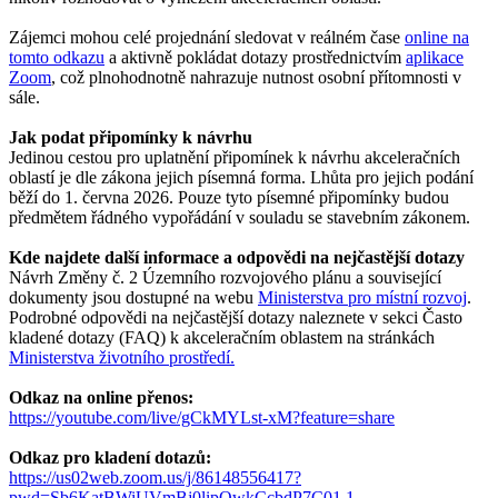
Zájemci mohou celé projednání sledovat v reálném čase
online na
tomto odkazu
a aktivně pokládat dotazy prostřednictvím
aplikace
Zoom
, což plnohodnotně nahrazuje nutnost osobní přítomnosti v
sále.
Jak podat připomínky k návrhu
Jedinou cestou pro uplatnění připomínek k návrhu akceleračních
oblastí je dle zákona jejich písemná forma. Lhůta pro jejich podání
běží do 1. června 2026. Pouze tyto písemné připomínky budou
předmětem řádného vypořádání v souladu se stavebním zákonem.
Kde najdete další informace a odpovědi na nejčastější dotazy
Návrh Změny č. 2 Územního rozvojového plánu a související
dokumenty jsou dostupné na webu
Ministerstva pro místní rozvoj
.
Podrobné odpovědi na nejčastější dotazy naleznete v sekci Často
kladené dotazy (FAQ) k akceleračním oblastem na stránkách
Ministerstva životního prostředí.
Odkaz na online přenos:
https://youtube.com/live/gCkMYLst-xM?feature=share
Odkaz pro kladení dotazů:
https://us02web.zoom.us/j/86148556417?
pwd=Sb6KatBWiUVmBj0lipOwkCcbdP7C01.1
.