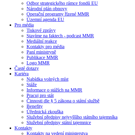
Odbor strategického rámce fondů EU
Národní plán obnovy
Operační programy řízené MMR
Územní agenda EU
Pro média
Tiskové zprávy
Stavíme na faktech - podcast MMR
Mediální reakce
Kontakty pro média
Paní ministryně
Publikace MMR
Logo MMR
Časté dotazy
Kariéra
Nabídka volných míst
Stáže
Informace o stážích na MMR
Pracuj pro stát
Činnosti dle § 5 zákona o státní službě
Benefity
Úřednická zkouška
Služební předpisy nejvyššího státního tajemníka
Služební předpisy státní tajemnice
Kontakty
Kontakty na vedení ministerstva