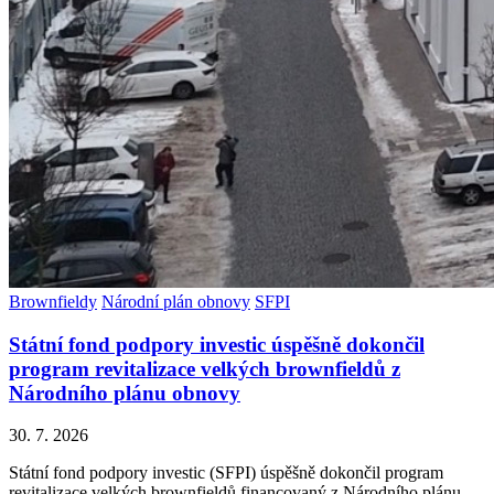
Brownfieldy
Národní plán obnovy
SFPI
Státní fond podpory investic úspěšně dokončil
program revitalizace velkých brownfieldů z
Národního plánu obnovy
30. 7. 2026
Státní fond podpory investic (SFPI) úspěšně dokončil program
revitalizace velkých brownfieldů financovaný z Národního plánu