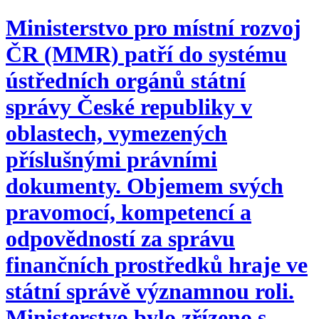
Ministerstvo pro místní rozvoj
ČR (MMR) patří do systému
ústředních orgánů státní
správy České republiky v
oblastech, vymezených
příslušnými právními
dokumenty. Objemem svých
pravomocí, kompetencí a
odpovědností za správu
finančních prostředků hraje ve
státní správě významnou roli.
Ministerstvo bylo zřízeno s