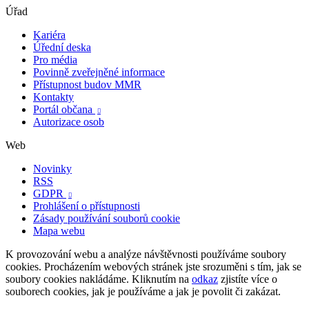
Úřad
Kariéra
Úřední deska
Pro média
Povinně zveřejněné informace
Přístupnost budov MMR
Kontakty
Portál občana

Autorizace osob
Web
Novinky
RSS
GDPR

Prohlášení o přístupnosti
Zásady používání souborů cookie
Mapa webu
K provozování webu a analýze návštěvnosti používáme soubory
cookies. Procházením webových stránek jste srozuměni s tím, jak se
soubory cookies nakládáme. Kliknutím na
odkaz
zjistíte více o
souborech cookies, jak je používáme a jak je povolit či zakázat.