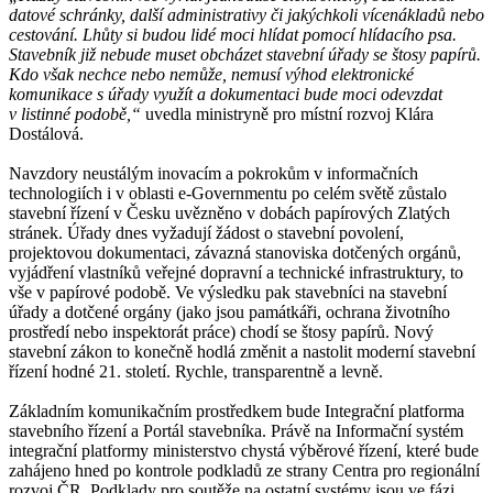
datové schránky, další administrativy či jakýchkoli vícenákladů nebo
cestování. Lhůty si budou lidé moci hlídat pomocí hlídacího psa.
Stavebník již nebude muset obcházet stavební úřady se štosy papírů.
Kdo však nechce nebo nemůže, nemusí výhod elektronické
komunikace s úřady využít a dokumentaci bude moci odevzdat
v listinné podobě,“
uvedla ministryně pro místní rozvoj Klára
Dostálová.
Navzdory neustálým inovacím a pokrokům v informačních
technologiích i v oblasti e-Governmentu po celém světě zůstalo
stavební řízení v Česku uvězněno v dobách papírových Zlatých
stránek. Úřady dnes vyžadují žádost o stavební povolení,
projektovou dokumentaci, závazná stanoviska dotčených orgánů,
vyjádření vlastníků veřejné dopravní a technické infrastruktury, to
vše v papírové podobě. Ve výsledku pak stavebníci na stavební
úřady a dotčené orgány (jako jsou památkáři, ochrana životního
prostředí nebo inspektorát práce) chodí se štosy papírů. Nový
stavební zákon to konečně hodlá změnit a nastolit moderní stavební
řízení hodné 21. století. Rychle, transparentně a levně.
Základním komunikačním prostředkem bude Integrační platforma
stavebního řízení a Portál stavebníka. Právě na Informační systém
integrační platformy ministerstvo chystá výběrové řízení, které bude
zahájeno hned po kontrole podkladů ze strany Centra pro regionální
rozvoj ČR. Podklady pro soutěže na ostatní systémy jsou ve fázi