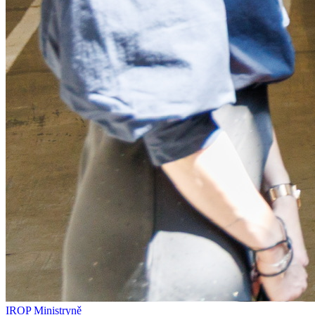
IROP
Ministryně