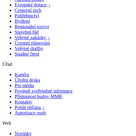
Evropské dotace

Cestovní ruch
Pohřebnictví
Bydlení
Regionální rozvoj
Stavební řád
Veřejné zakázky

Územní plánování
Veřejné dražby
Snadné čtení
Úřad
Kariéra
Úřední deska
Pro média
Povinně zveřejněné informace
Přístupnost budov MMR
Kontakty
Portál občana

Autorizace osob
Web
Novinky