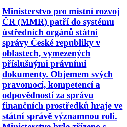
Ministerstvo pro místní rozvoj
ČR (MMR) patří do systému
ústředních orgánů státní
správy České republiky v
oblastech, vymezených
příslušnými právními
dokumenty. Objemem svých
pravomocí, kompetencí a
odpovědností za správu
finančních prostředků hraje ve
státní správě významnou roli.
Ministerstvo bylo zřízeno s