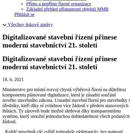
Přímo a nepřímo řízené organizace
Základní přehled přístupnosti objektů MMR
Přihlásit se
Všechny tiskové zprávy
Digitalizované stavební řízení přinese
moderní stavebnictví 21. století
Digitalizované stavební řízení přinese
moderní stavebnictví 21. století
18. 6. 2021
Ministerstvo pro místní rozvoj chystá výběrová řízení na důležitou
komponentu plánované digitalizace, která je zásadní součástí
nového stavebního zákona. Usnadní stavební řízení pro stavebníky i
úředníky, kteří díky ní zvládnou více žádostí v předem stanovených
lhůtách. Ty zároveň bude možné sledovat díky transparentnímu
systému, který umožní jednoduchou dohledatelnost všech podaných
žádostí.
„Každý stavebník vše vyřídí jednoduše elektronicky, bez nutnosti