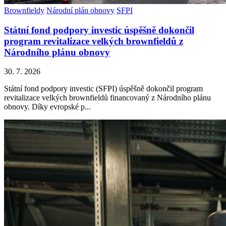
Brownfieldy
Národní plán obnovy
SFPI
Státní fond podpory investic úspěšně dokončil
program revitalizace velkých brownfieldů z
Národního plánu obnovy
30. 7. 2026
Státní fond podpory investic (SFPI) úspěšně dokončil program
revitalizace velkých brownfieldů financovaný z Národního plánu
obnovy. Díky evropské p...