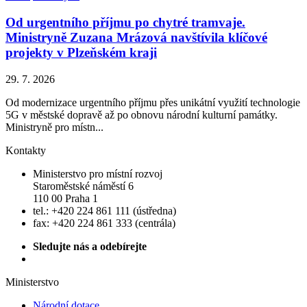
Od urgentního příjmu po chytré tramvaje.
Ministryně Zuzana Mrázová navštívila klíčové
projekty v Plzeňském kraji
29. 7. 2026
Od modernizace urgentního příjmu přes unikátní využití technologie
5G v městské dopravě až po obnovu národní kulturní památky.
Ministryně pro místn...
Kontakty
Ministerstvo pro místní rozvoj
Staroměstské náměstí 6
110 00 Praha 1
tel.: +420 224 861 111 (ústředna)
fax: +420 224 861 333 (centrála)
Sledujte nás a odebírejte
Ministerstvo
Národní dotace