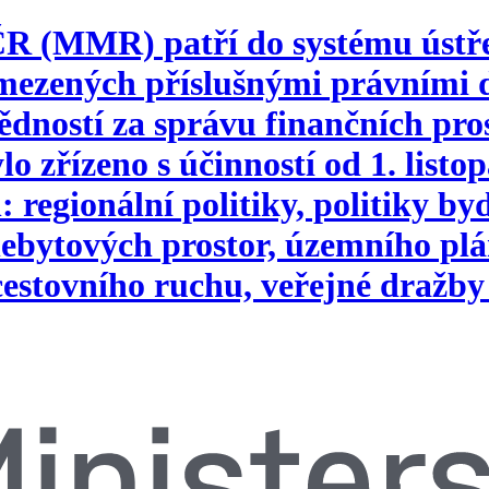
 ČR (MMR) patří do systému ústř
vymezených příslušnými právním
ností za správu finančních pros
o zřízeno s účinností od 1. list
 regionální politiky, politiky b
ebytových prostor, územního plá
 cestovního ruchu, veřejné dražby 