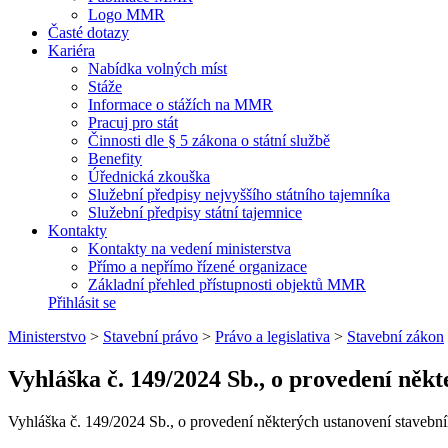
Logo MMR
Časté dotazy
Kariéra
Nabídka volných míst
Stáže
Informace o stážích na MMR
Pracuj pro stát
Činnosti dle § 5 zákona o státní službě
Benefity
Úřednická zkouška
Služební předpisy nejvyššího státního tajemníka
Služební předpisy státní tajemnice
Kontakty
Kontakty na vedení ministerstva
Přímo a nepřímo řízené organizace
Základní přehled přístupnosti objektů MMR
Přihlásit se
Ministerstvo
>
Stavební právo
>
Právo a legislativa
>
Stavební zákon
Vyhláška č. 149/2024 Sb., o provedení něk
Vyhláška č. 149/2024 Sb., o provedení některých ustanovení stavebn