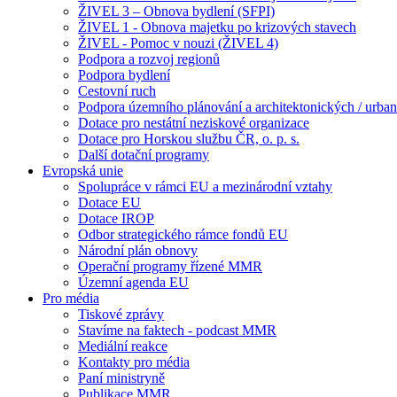
ŽIVEL 3 – Obnova bydlení (SFPI)
ŽIVEL 1 - Obnova majetku po krizových stavech
ŽIVEL - Pomoc v nouzi (ŽIVEL 4)
Podpora a rozvoj regionů
Podpora bydlení
Cestovní ruch
Podpora územního plánování a architektonických / urbani
Dotace pro nestátní neziskové organizace
Dotace pro Horskou službu ČR, o. p. s.
Další dotační programy
Evropská unie
Spolupráce v rámci EU a mezinárodní vztahy
Dotace EU
Dotace IROP
Odbor strategického rámce fondů EU
Národní plán obnovy
Operační programy řízené MMR
Územní agenda EU
Pro média
Tiskové zprávy
Stavíme na faktech - podcast MMR
Mediální reakce
Kontakty pro média
Paní ministryně
Publikace MMR