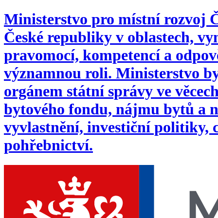
Ministerstvo pro místní rozvoj
České republiky v oblastech, 
pravomocí, kompetencí a odpověd
významnou roli. Ministerstvo byl
orgánem státní správy ve věcech:
bytového fondu, nájmu bytů a n
vyvlastnění, investiční politiky,
pohřebnictví.