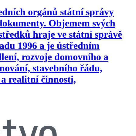
edních orgánů státní správy
i dokumenty. Objemem svých
tředků hraje ve státní správě
opadu 1996 a je ústředním
ydlení, rozvoje domovního a
nování, stavebního řádu,
a realitní činnosti,