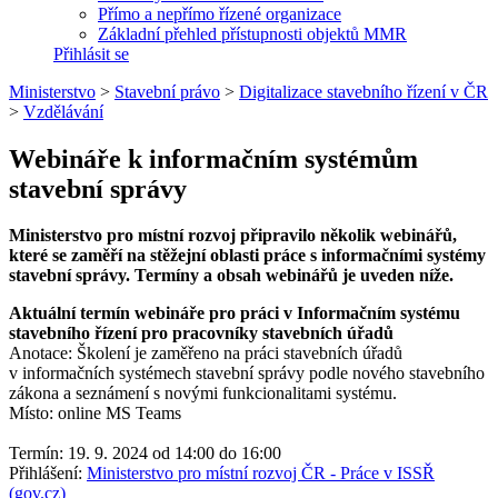
Přímo a nepřímo řízené organizace
Základní přehled přístupnosti objektů MMR
Přihlásit se
Ministerstvo
>
Stavební právo
>
Digitalizace stavebního řízení v ČR
>
Vzdělávání
Webináře k informačním systémům
stavební správy
Ministerstvo pro místní rozvoj připravilo několik webinářů,
které se zaměří na stěžejní oblasti práce s informačními systémy
stavební správy. Termíny a obsah webinářů je uveden níže.
Aktuální termín webináře pro práci v Informačním systému
stavebního řízení pro pracovníky stavebních úřadů
Anotace: Školení je zaměřeno na práci stavebních úřadů
v informačních systémech stavební správy podle nového stavebního
zákona a seznámení s novými funkcionalitami systému.
Místo: online MS Teams
Termín: 19. 9. 2024 od 14:00 do 16:00
Přihlášení:
Ministerstvo pro místní rozvoj ČR - Práce v ISSŘ
(gov.cz)