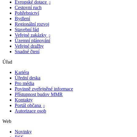
Evropské dotace

Cestovní ruch
Pohřebnictví
Bydlení
Regionální rozvoj
Stavební řád
Veřejné zakázky

Územní plánování
Veřejné dražby
Snadné čtení
Úřad
Kariéra
Úřední deska
Pro média
Povinně zveřejněné informace
Přístupnost budov MMR
Kontakty
Portál občana

Autorizace osob
Web
Novinky