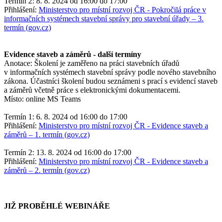
Termín 2: 8. 8. 2024 od 16:00 do 17:00
Přihlášení:
Ministerstvo pro místní rozvoj ČR - Pokročilá práce v
informačních systémech stavební správy pro stavební úřady –⁠⁠⁠⁠⁠⁠ 3.
termín (gov.cz)
Evidence staveb a záměrů - další termíny
Anotace: Školení je zaměřeno na práci stavebních úřadů
v informačních systémech stavební správy podle nového stavebního
zákona. Účastníci školení budou seznámeni s prací s evidencí staveb
a záměrů včetně práce s elektronickými dokumentacemi.
Místo: online MS Teams
Termín 1: 6. 8. 2024 od 16:00 do 17:00
Přihlášení:
Ministerstvo pro místní rozvoj ČR - Evidence staveb a
záměrů –⁠⁠⁠⁠⁠⁠ 1. termín (gov.cz)
Termín 2: 13. 8. 2024 od 16:00 do 17:00
Přihlášení:
Ministerstvo pro místní rozvoj ČR - Evidence staveb a
záměrů –⁠⁠⁠⁠⁠⁠ 2. termín (gov.cz)
JIŽ PROBĚHLÉ WEBINÁŘE