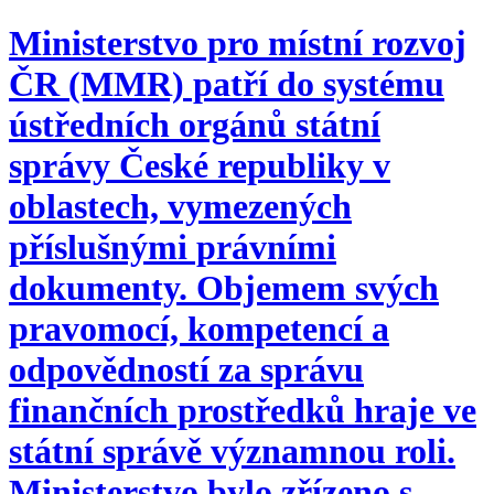
Ministerstvo pro místní rozvoj
ČR (MMR) patří do systému
ústředních orgánů státní
správy České republiky v
oblastech, vymezených
příslušnými právními
dokumenty. Objemem svých
pravomocí, kompetencí a
odpovědností za správu
finančních prostředků hraje ve
státní správě významnou roli.
Ministerstvo bylo zřízeno s