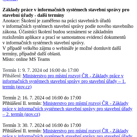
Základy práce v informačních systémech stavební správy pro
stavební úřady - další termíny
Anotace: Školení je zaměřeno na práci stavebních úřadů
v informačních systémech stavební správy podle nového stavebního
zákona. Účastníci školení budou seznámeni se základním
rozložením aplikace a prací se samostatnou evidencí dokumentů
v informačních systémech stavební správy.
V případě velkého zájmu o webináře je možné domluvit další
termíny, případně další oblasti.
Místo: online MS Teams
Termín 1: 9. 7. 2024 od 16:00 do 17:00
Přihášení:
Ministerstvo pro místní rozvoj ČR - Základy práce v
informačních systémech stavební správy pro stavební úřady – 1.
termín (gov.cz)
Termín 2: 16. 7. 2024 od 16:00 do 17:00
Přihlášení II. termín:
Ministerstvo pro místní rozvoj ČR - Základy
práce v informačních systémech stavební správy pro stavební úřady
– 2. termín (gov.cz)
Termín 3: 30. 7. 2024 od 16:00 do 17:00
Přihlášení II. termín:
Ministerstvo pro místní rozvoj ČR - Základy
práce v informačních systémech stavební správy pro stavební úřady