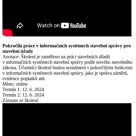
Pokročilá práce v informačních systémech stavební správy pro
stavební úřady
Anotace: Školení je zaměřeno na práci stavebních úřadů
v informačních systémech stavební správy podle nového stavebního
zákona. Účastníci školení budou seznámeni s pokročilými funkcemi
v informačních systémech stavební správy, jako je správa záměrů,
evidence poplatků atd.
Místo: online
Termín 1: 12. 6. 2024
Termín 2: 12. 6. 2024
Záznam ze školení