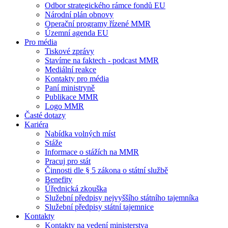
Odbor strategického rámce fondů EU
Národní plán obnovy
Operační programy řízené MMR
Územní agenda EU
Pro média
Tiskové zprávy
Stavíme na faktech - podcast MMR
Mediální reakce
Kontakty pro média
Paní ministryně
Publikace MMR
Logo MMR
Časté dotazy
Kariéra
Nabídka volných míst
Stáže
Informace o stážích na MMR
Pracuj pro stát
Činnosti dle § 5 zákona o státní službě
Benefity
Úřednická zkouška
Služební předpisy nejvyššího státního tajemníka
Služební předpisy státní tajemnice
Kontakty
Kontakty na vedení ministerstva