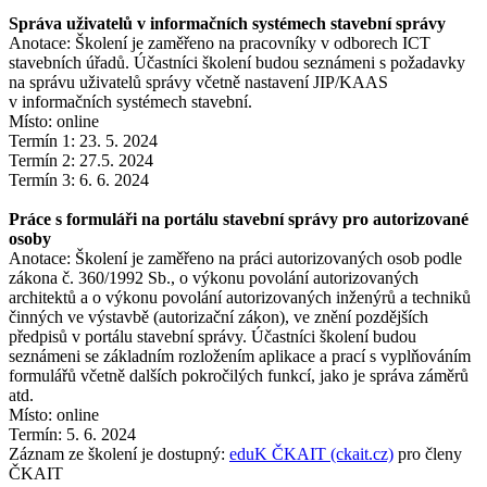
Správa uživatelů v informačních systémech stavební správy
Anotace: Školení je zaměřeno na pracovníky v odborech ICT
stavebních úřadů. Účastníci školení budou seznámeni s požadavky
na správu uživatelů správy včetně nastavení JIP/KAAS
v informačních systémech stavební.
Místo: online
Termín 1: 23. 5. 2024
Termín 2: 27.5. 2024
Termín 3: 6. 6. 2024
Práce s formuláři na portálu stavební správy pro autorizované
osoby
Anotace: Školení je zaměřeno na práci autorizovaných osob podle
zákona č. 360/1992 Sb., o výkonu povolání autorizovaných
architektů a o výkonu povolání autorizovaných inženýrů a techniků
činných ve výstavbě (autorizační zákon), ve znění pozdějších
předpisů v portálu stavební správy. Účastníci školení budou
seznámeni se základním rozložením aplikace a prací s vyplňováním
formulářů včetně dalších pokročilých funkcí, jako je správa záměrů
atd.
Místo: online
Termín: 5. 6. 2024
Záznam ze školení je dostupný:
eduK ČKAIT (ckait.cz)
pro členy
ČKAIT