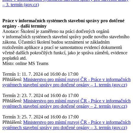
– 3. termín (gov.cz)
Práce v informačních systémech stavební správy pro dotčené
orgány - další termíny
Anotace: Školení je zaměřeno na práci dotčených orgánů
v informačních systémech stavební správy podle nového stavebního
zákona. Účastníci školení budou seznámeni se základním
rozložením aplikace a prací se samostatnou evidencí dokumentů
včetně dalších pokročilých funkcí, jako je správa záměrů, evidence
poplatků atd.
Místo: online MS Teams
Termín 1: 11. 7. 2024 od 16:00 do 17:00
Přihlášení:
Ministerstvo pro místní rozvoj ČR - Práce v informačních
systémech stavební správy pro dotčené orgány –⁠⁠⁠⁠⁠⁠ 1. termín (gov.cz)
Termín 2: 23. 7. 2024 od 16:00 do 17:00
Přihlášení:
Ministerstvo pro místní rozvoj ČR - Práce v informačních
systémech stavební správy pro dotčené orgány –⁠⁠⁠⁠⁠⁠ 2. termín (gov.cz)
Termín 3: 25. 7. 2024 od 16:00 do 17:00
Přihlášení:
Ministerstvo pro místní rozvoj ČR - Práce v informačních
systémech stavební správy pro dotčené orgány –⁠⁠⁠⁠⁠⁠ 3. termín (gov.cz)