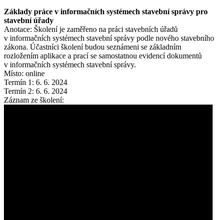
Základy práce v informačních systémech stavební správy pro
stavební úřady
Anotace: Školení je zaměřeno na práci stavebních úřadů
v informačních systémech stavební správy podle nového stavebního
zákona. Účastníci školení budou seznámeni se základním
rozložením aplikace a prací se samostatnou evidencí dokumentů
v informačních systémech stavební správy.
Místo: online
Termín 1: 6. 6. 2024
Termín 2: 6. 6. 2024
Záznam ze školení: