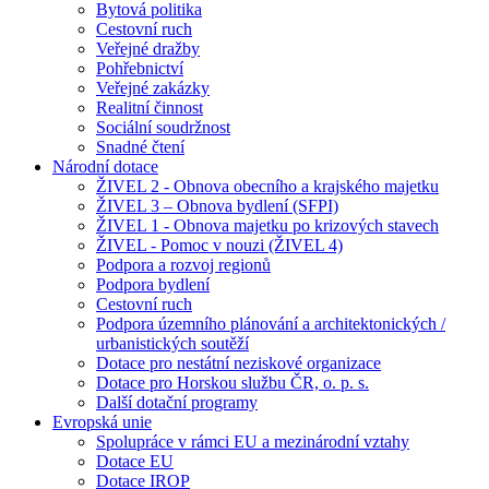
Bytová politika
Cestovní ruch
Veřejné dražby
Pohřebnictví
Veřejné zakázky
Realitní činnost
Sociální soudržnost
Snadné čtení
Národní dotace
ŽIVEL 2 - Obnova obecního a krajského majetku
ŽIVEL 3 – Obnova bydlení (SFPI)
ŽIVEL 1 - Obnova majetku po krizových stavech
ŽIVEL - Pomoc v nouzi (ŽIVEL 4)
Podpora a rozvoj regionů
Podpora bydlení
Cestovní ruch
Podpora územního plánování a architektonických /
urbanistických soutěží
Dotace pro nestátní neziskové organizace
Dotace pro Horskou službu ČR, o. p. s.
Další dotační programy
Evropská unie
Spolupráce v rámci EU a mezinárodní vztahy
Dotace EU
Dotace IROP