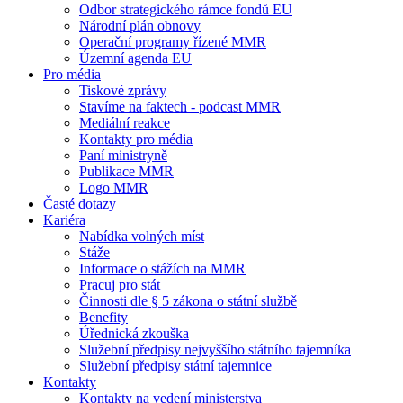
Odbor strategického rámce fondů EU
Národní plán obnovy
Operační programy řízené MMR
Územní agenda EU
Pro média
Tiskové zprávy
Stavíme na faktech - podcast MMR
Mediální reakce
Kontakty pro média
Paní ministryně
Publikace MMR
Logo MMR
Časté dotazy
Kariéra
Nabídka volných míst
Stáže
Informace o stážích na MMR
Pracuj pro stát
Činnosti dle § 5 zákona o státní službě
Benefity
Úřednická zkouška
Služební předpisy nejvyššího státního tajemníka
Služební předpisy státní tajemnice
Kontakty
Kontakty na vedení ministerstva