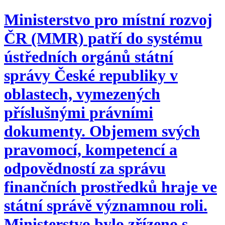
Ministerstvo pro místní rozvoj
ČR (MMR) patří do systému
ústředních orgánů státní
správy České republiky v
oblastech, vymezených
příslušnými právními
dokumenty. Objemem svých
pravomocí, kompetencí a
odpovědností za správu
finančních prostředků hraje ve
státní správě významnou roli.
Ministerstvo bylo zřízeno s