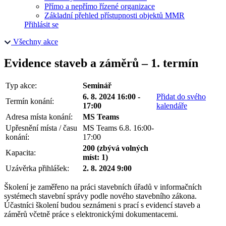
Přímo a nepřímo řízené organizace
Základní přehled přístupnosti objektů MMR
Přihlásit se
Všechny akce
Evidence staveb a záměrů –⁠⁠⁠⁠⁠⁠ 1. termín
Typ akce:
Seminář
6. 8. 2024 16:00 -
Přidat do svého
Termín konání:
17:00
kalendáře
Adresa místa konání:
MS Teams
Upřesnění místa / času
MS Teams 6.8. 16:00-
konání:
17:00
200 (zbývá volných
Kapacita:
míst: 1)
Uzávěrka přihlášek:
2. 8. 2024 9:00
Školení je zaměřeno na práci stavebních úřadů v informačních
systémech stavební správy podle nového stavebního zákona.
Účastníci školení budou seznámeni s prací s evidencí staveb a
záměrů včetně práce s elektronickými dokumentacemi.