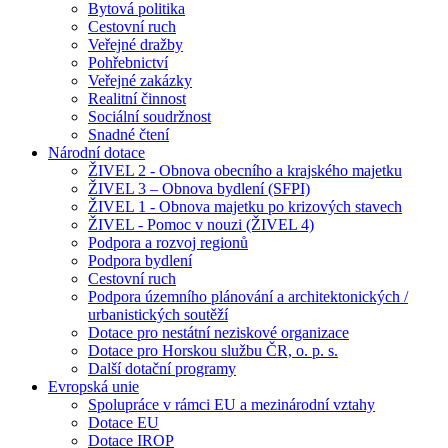
Bytová politika
Cestovní ruch
Veřejné dražby
Pohřebnictví
Veřejné zakázky
Realitní činnost
Sociální soudržnost
Snadné čtení
Národní dotace
ŽIVEL 2 - Obnova obecního a krajského majetku
ŽIVEL 3 – Obnova bydlení (SFPI)
ŽIVEL 1 - Obnova majetku po krizových stavech
ŽIVEL - Pomoc v nouzi (ŽIVEL 4)
Podpora a rozvoj regionů
Podpora bydlení
Cestovní ruch
Podpora územního plánování a architektonických /
urbanistických soutěží
Dotace pro nestátní neziskové organizace
Dotace pro Horskou službu ČR, o. p. s.
Další dotační programy
Evropská unie
Spolupráce v rámci EU a mezinárodní vztahy
Dotace EU
Dotace IROP