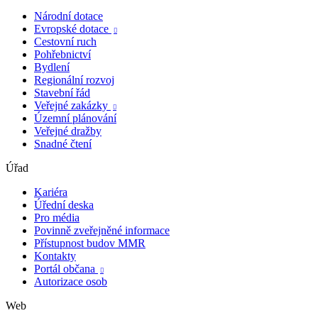
Národní dotace
Evropské dotace

Cestovní ruch
Pohřebnictví
Bydlení
Regionální rozvoj
Stavební řád
Veřejné zakázky

Územní plánování
Veřejné dražby
Snadné čtení
Úřad
Kariéra
Úřední deska
Pro média
Povinně zveřejněné informace
Přístupnost budov MMR
Kontakty
Portál občana

Autorizace osob
Web