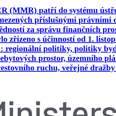
 ČR (MMR) patří do systému ústř
vymezených příslušnými právním
ností za správu finančních pros
o zřízeno s účinností od 1. list
 regionální politiky, politiky b
ebytových prostor, územního plá
 cestovního ruchu, veřejné dražby 