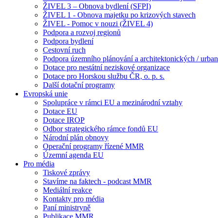
ŽIVEL 3 – Obnova bydlení (SFPI)
ŽIVEL 1 - Obnova majetku po krizových stavech
ŽIVEL - Pomoc v nouzi (ŽIVEL 4)
Podpora a rozvoj regionů
Podpora bydlení
Cestovní ruch
Podpora územního plánování a architektonických / urbani
Dotace pro nestátní neziskové organizace
Dotace pro Horskou službu ČR, o. p. s.
Další dotační programy
Evropská unie
Spolupráce v rámci EU a mezinárodní vztahy
Dotace EU
Dotace IROP
Odbor strategického rámce fondů EU
Národní plán obnovy
Operační programy řízené MMR
Územní agenda EU
Pro média
Tiskové zprávy
Stavíme na faktech - podcast MMR
Mediální reakce
Kontakty pro média
Paní ministryně
Publikace MMR