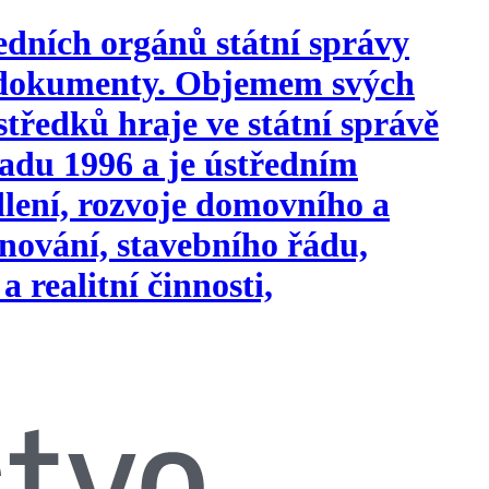
edních orgánů státní správy
i dokumenty. Objemem svých
tředků hraje ve státní správě
opadu 1996 a je ústředním
ydlení, rozvoje domovního a
nování, stavebního řádu,
a realitní činnosti,