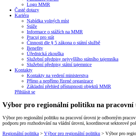
Logo MMR
Časté dotazy
Kariéra
Nabídka volných míst
Stáže
Informace o stážích na MMR
Pracuj pro stát
Činnosti dle § 5 zákona o státní službě
Benefity
Úřednická zkouška
Služební předpisy nejvyššího státního tajemníka
Služební předpisy státní tajemnice
Kontakty
Kontakty na vedení ministerstva
Přímo a nepřímo řízené organizace
Základní přehled přístupnosti objektů MMR
Přihlásit se
Výbor pro regionální politiku na pracovní
Výbor pro regionální politiku na pracovní úrovni je odborným pracovn
podporu pro rozhodování na vládní úrovni, koordinovat sektorové poli
Regionální politika
>
Výbor pro regionální politiku
>
Výbor pro regio