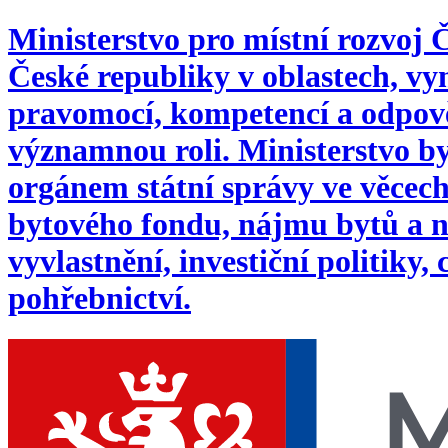
Ministerstvo pro místní rozvoj
České republiky v oblastech, 
pravomocí, kompetencí a odpověd
významnou roli. Ministerstvo byl
orgánem státní správy ve věcech:
bytového fondu, nájmu bytů a n
vyvlastnění, investiční politiky,
pohřebnictví.