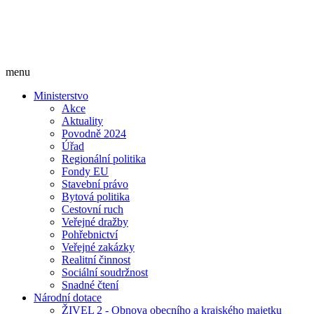
menu
Ministerstvo
Akce
Aktuality
Povodně 2024
Úřad
Regionální politika
Fondy EU
Stavební právo
Bytová politika
Cestovní ruch
Veřejné dražby
Pohřebnictví
Veřejné zakázky
Realitní činnost
Sociální soudržnost
Snadné čtení
Národní dotace
ŽIVEL 2 - Obnova obecního a krajského majetku