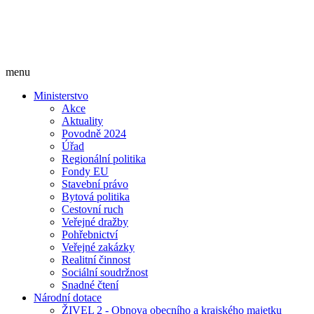
menu
Ministerstvo
Akce
Aktuality
Povodně 2024
Úřad
Regionální politika
Fondy EU
Stavební právo
Bytová politika
Cestovní ruch
Veřejné dražby
Pohřebnictví
Veřejné zakázky
Realitní činnost
Sociální soudržnost
Snadné čtení
Národní dotace
ŽIVEL 2 - Obnova obecního a krajského majetku