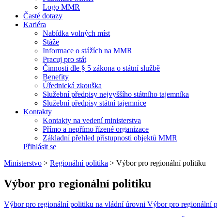
Logo MMR
Časté dotazy
Kariéra
Nabídka volných míst
Stáže
Informace o stážích na MMR
Pracuj pro stát
Činnosti dle § 5 zákona o státní službě
Benefity
Úřednická zkouška
Služební předpisy nejvyššího státního tajemníka
Služební předpisy státní tajemnice
Kontakty
Kontakty na vedení ministerstva
Přímo a nepřímo řízené organizace
Základní přehled přístupnosti objektů MMR
Přihlásit se
Ministerstvo
>
Regionální politika
>
Výbor pro regionální politiku
Výbor pro regionální politiku
Výbor pro regionální politiku na vládní úrovni
Výbor pro regionální p