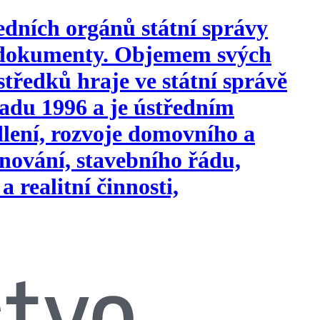
edních orgánů státní správy
i dokumenty. Objemem svých
tředků hraje ve státní správě
opadu 1996 a je ústředním
ydlení, rozvoje domovního a
nování, stavebního řádu,
a realitní činnosti,