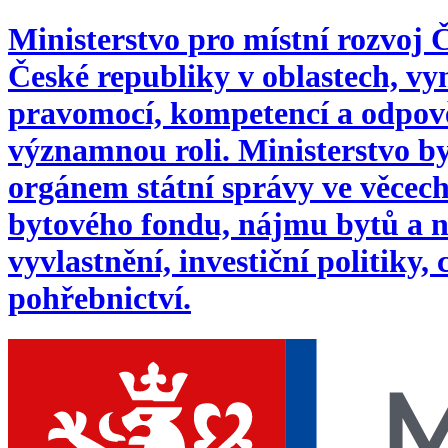
Ministerstvo pro místní rozvoj
České republiky v oblastech, 
pravomocí, kompetencí a odpověd
významnou roli. Ministerstvo byl
orgánem státní správy ve věcech:
bytového fondu, nájmu bytů a n
vyvlastnění, investiční politiky,
pohřebnictví.