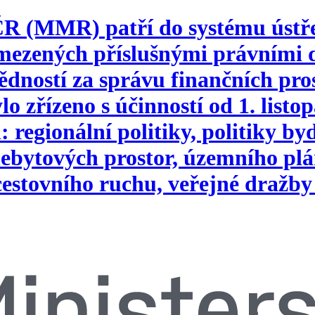
 ČR (MMR) patří do systému ústř
vymezených příslušnými právním
ností za správu finančních pros
o zřízeno s účinností od 1. list
 regionální politiky, politiky b
ebytových prostor, územního plá
 cestovního ruchu, veřejné dražby 