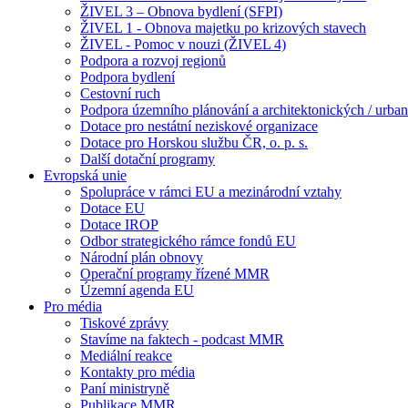
ŽIVEL 3 – Obnova bydlení (SFPI)
ŽIVEL 1 - Obnova majetku po krizových stavech
ŽIVEL - Pomoc v nouzi (ŽIVEL 4)
Podpora a rozvoj regionů
Podpora bydlení
Cestovní ruch
Podpora územního plánování a architektonických / urbani
Dotace pro nestátní neziskové organizace
Dotace pro Horskou službu ČR, o. p. s.
Další dotační programy
Evropská unie
Spolupráce v rámci EU a mezinárodní vztahy
Dotace EU
Dotace IROP
Odbor strategického rámce fondů EU
Národní plán obnovy
Operační programy řízené MMR
Územní agenda EU
Pro média
Tiskové zprávy
Stavíme na faktech - podcast MMR
Mediální reakce
Kontakty pro média
Paní ministryně
Publikace MMR