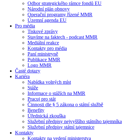
Odbor strategického rámce fondů EU
Národní plán obnovy
Operační programy řízené MMR
Územní agenda EU
Pro média
Tiskové zprávy
Stavíme na faktech - podcast MMR
Mediální reakce
Kontakty pro média
Paní ministryně
Publikace MMR
Logo MMR
Časté dotazy
Kariéra
Nabídka volných míst
Stáže
Informace o stážích na MMR
Pracuj pro stát
Činnosti dle § 5 zákona o státní službě
Benefity
Úřednická zkouška
Služební předpisy nejvyššího státního tajemníka
Služební předpisy státní tajemnice
Kontakty
Kontakty na vedení ministerstva