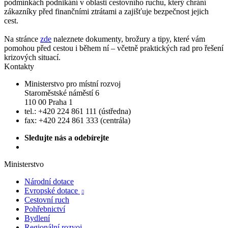
podmínkách podnikání v oblasti cestovního ruchu, který chrání
zákazníky před finančními ztrátami a zajišťuje bezpečnost jejich
cest.
Na stránce
zde
naleznete dokumenty, brožury a tipy, které vám
pomohou před cestou i během ní – včetně praktických rad pro řešení
krizových situací.
Kontakty
Ministerstvo pro místní rozvoj
Staroměstské náměstí 6
110 00 Praha 1
tel.: +420 224 861 111 (ústředna)
fax: +420 224 861 333 (centrála)
Sledujte nás a odebírejte
Ministerstvo
Národní dotace
Evropské dotace

Cestovní ruch
Pohřebnictví
Bydlení
Regionální rozvoj