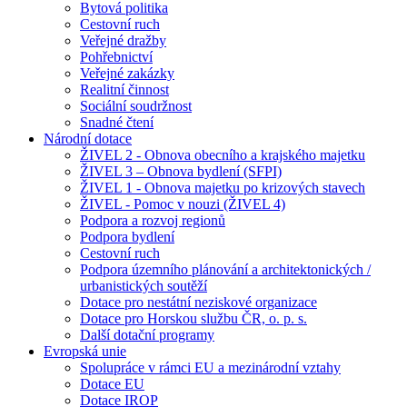
Bytová politika
Cestovní ruch
Veřejné dražby
Pohřebnictví
Veřejné zakázky
Realitní činnost
Sociální soudržnost
Snadné čtení
Národní dotace
ŽIVEL 2 - Obnova obecního a krajského majetku
ŽIVEL 3 – Obnova bydlení (SFPI)
ŽIVEL 1 - Obnova majetku po krizových stavech
ŽIVEL - Pomoc v nouzi (ŽIVEL 4)
Podpora a rozvoj regionů
Podpora bydlení
Cestovní ruch
Podpora územního plánování a architektonických /
urbanistických soutěží
Dotace pro nestátní neziskové organizace
Dotace pro Horskou službu ČR, o. p. s.
Další dotační programy
Evropská unie
Spolupráce v rámci EU a mezinárodní vztahy
Dotace EU
Dotace IROP