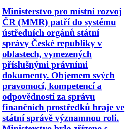
Ministerstvo pro místní rozvoj
ČR (MMR) patří do systému
ústředních orgánů státní
správy České republiky v
oblastech, vymezených
příslušnými právními
dokumenty. Objemem svých
pravomocí, kompetencí a
odpovědností za správu
finančních prostředků hraje ve
státní správě významnou roli.
Ministerstvo bylo zřízeno s