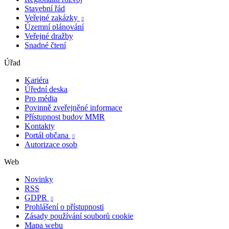
Stavební řád
Veřejné zakázky

Územní plánování
Veřejné dražby
Snadné čtení
Úřad
Kariéra
Úřední deska
Pro média
Povinně zveřejněné informace
Přístupnost budov MMR
Kontakty
Portál občana

Autorizace osob
Web
Novinky
RSS
GDPR

Prohlášení o přístupnosti
Zásady používání souborů cookie
Mapa webu