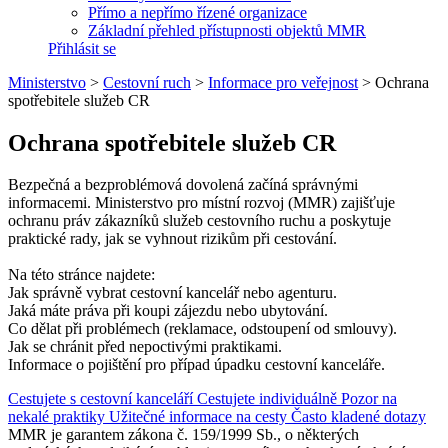
Přímo a nepřímo řízené organizace
Základní přehled přístupnosti objektů MMR
Přihlásit se
Ministerstvo
>
Cestovní ruch
>
Informace pro veřejnost
>
Ochrana
spotřebitele služeb CR
Ochrana spotřebitele služeb CR
Bezpečná a bezproblémová dovolená začíná správnými
informacemi. Ministerstvo pro místní rozvoj (MMR) zajišťuje
ochranu práv zákazníků služeb cestovního ruchu a poskytuje
praktické rady, jak se vyhnout rizikům při cestování.
Na této stránce najdete:
Jak správně vybrat cestovní kancelář nebo agenturu.
Jaká máte práva při koupi zájezdu nebo ubytování.
Co dělat při problémech (reklamace, odstoupení od smlouvy).
Jak se chránit před nepoctivými praktikami.
Informace o pojištění pro případ úpadku cestovní kanceláře.
Cestujete s cestovní kanceláří
Cestujete individuálně
Pozor na
nekalé praktiky
Užitečné informace na cesty
Často kladené dotazy
MMR je garantem zákona č. 159/1999 Sb., o některých