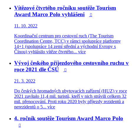
Vítězové čtvrtého ročníku soutěže Tourism
Award Marco Polo vyhlášeni

11. 10. 2022
Koordinační centrum pro cestovní ruch (The Tourism
Coordination Centre, TCC) v rámci spolupráce platformy
14+1 (spolupráce 14 zemí střední a východní Evropy s
Čínou) vyhlásilo vítěze čtvrtého...
více
Vývoj českého příjezdového cestovního ruchu v
roce 2021 dle ČSÚ

21. 3. 2022
Do českých hromadných ubytovacích zařízení (HUZ) v roce
2021 zavítalo 11,4 mil. turistů, kteří v nich strávili celkem 32
mil. přenocování. Proti roku 2020 byly příjezdy rezidentů a
nerezidentů o 5...
více
4. ročník soutěže Tourism Award Marco Polo
