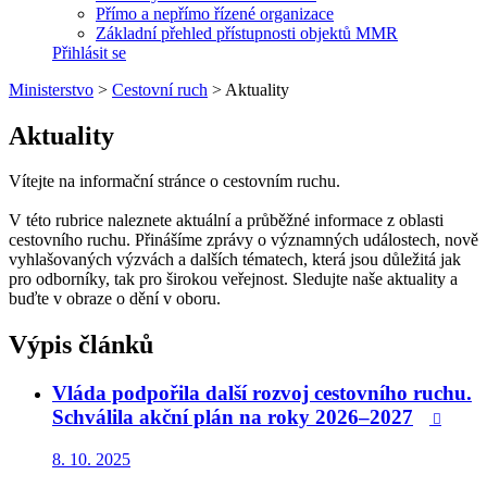
Přímo a nepřímo řízené organizace
Základní přehled přístupnosti objektů MMR
Přihlásit se
Ministerstvo
>
Cestovní ruch
>
Aktuality
Aktuality
Vítejte na informační stránce o cestovním ruchu.
V této rubrice naleznete aktuální a průběžné informace z oblasti
cestovního ruchu. Přinášíme zprávy o významných událostech, nově
vyhlašovaných výzvách a dalších tématech, která jsou důležitá jak
pro odborníky, tak pro širokou veřejnost. Sledujte naše aktuality a
buďte v obraze o dění v oboru.
Výpis článků
Vláda podpořila další rozvoj cestovního ruchu.
Schválila akční plán na roky 2026–2027

8. 10. 2025