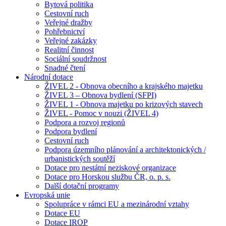
Bytová politika
Cestovní ruch
Veřejné dražby
Pohřebnictví
Veřejné zakázky
Realitní činnost
Sociální soudržnost
Snadné čtení
Národní dotace
ŽIVEL 2 - Obnova obecního a krajského majetku
ŽIVEL 3 – Obnova bydlení (SFPI)
ŽIVEL 1 - Obnova majetku po krizových stavech
ŽIVEL - Pomoc v nouzi (ŽIVEL 4)
Podpora a rozvoj regionů
Podpora bydlení
Cestovní ruch
Podpora územního plánování a architektonických /
urbanistických soutěží
Dotace pro nestátní neziskové organizace
Dotace pro Horskou službu ČR, o. p. s.
Další dotační programy
Evropská unie
Spolupráce v rámci EU a mezinárodní vztahy
Dotace EU
Dotace IROP