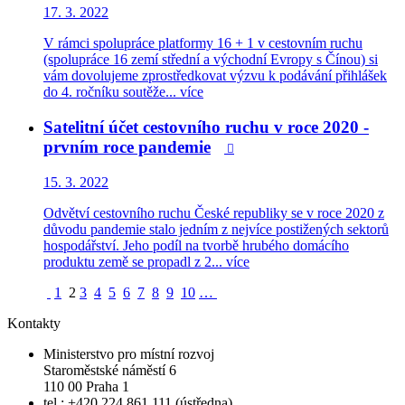
17. 3. 2022
V rámci spolupráce platformy 16 + 1 v cestovním ruchu
(spolupráce 16 zemí střední a východní Evropy s Čínou) si
vám dovolujeme zprostředkovat výzvu k podávání přihlášek
do 4. ročníku soutěže...
více
Satelitní účet cestovního ruchu v roce 2020 -
prvním roce pandemie

15. 3. 2022
Odvětví cestovního ruchu České republiky se v roce 2020 z
důvodu pandemie stalo jedním z nejvíce postižených sektorů
hospodářství. Jeho podíl na tvorbě hrubého domácího
produktu země se propadl z 2...
více
1
2
3
4
5
6
7
8
9
10
…
Kontakty
Ministerstvo pro místní rozvoj
Staroměstské náměstí 6
110 00 Praha 1
tel.: +420 224 861 111 (ústředna)