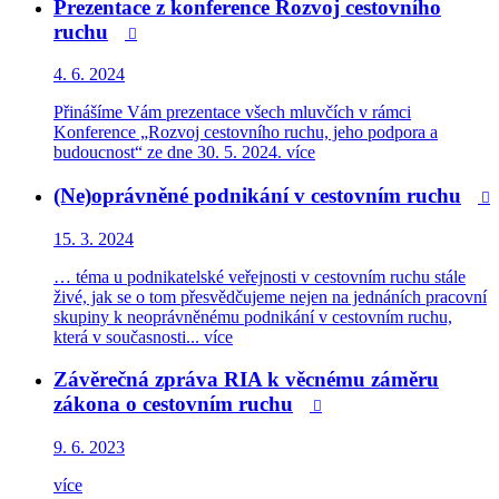
Prezentace z konference Rozvoj cestovního
ruchu

4. 6. 2024
Přinášíme Vám prezentace všech mluvčích v rámci
Konference „Rozvoj cestovního ruchu, jeho podpora a
budoucnost“ ze dne 30. 5. 2024.
více
(Ne)oprávněné podnikání v cestovním ruchu

15. 3. 2024
… téma u podnikatelské veřejnosti v cestovním ruchu stále
živé, jak se o tom přesvědčujeme nejen na jednáních pracovní
skupiny k neoprávněnému podnikání v cestovním ruchu,
která v současnosti...
více
Závěrečná zpráva RIA k věcnému záměru
zákona o cestovním ruchu

9. 6. 2023
více