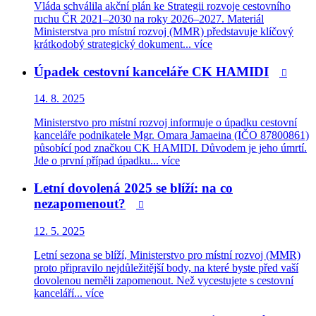
Vláda schválila akční plán ke Strategii rozvoje cestovního
ruchu ČR 2021–2030 na roky 2026–2027. Materiál
Ministerstva pro místní rozvoj (MMR) představuje klíčový
krátkodobý strategický dokument...
více
Úpadek cestovní kanceláře CK HAMIDI

14. 8. 2025
Ministerstvo pro místní rozvoj informuje o úpadku cestovní
kanceláře podnikatele Mgr. Omara Jamaeina (IČO 87800861)
působící pod značkou CK HAMIDI. Důvodem je jeho úmrtí.
Jde o první případ úpadku...
více
Letní dovolená 2025 se blíží: na co
nezapomenout?

12. 5. 2025
Letní sezona se blíží, Ministerstvo pro místní rozvoj (MMR)
proto připravilo nejdůležitější body, na které byste před vaší
dovolenou neměli zapomenout. Než vycestujete s cestovní
kanceláří...
více