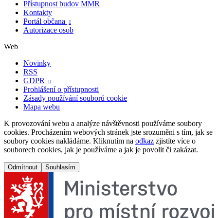
Přístupnost budov MMR
Kontakty
Portál občana

Autorizace osob
Web
Novinky
RSS
GDPR

Prohlášení o přístupnosti
Zásady používání souborů cookie
Mapa webu
K provozování webu a analýze návštěvnosti používáme soubory
cookies. Procházením webových stránek jste srozuměni s tím, jak se
soubory cookies nakládáme. Kliknutím na
odkaz
zjistíte více o
souborech cookies, jak je používáme a jak je povolit či zakázat.
Odmítnout
Souhlasím