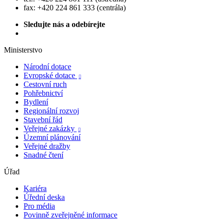
fax: +420 224 861 333 (centrála)
Sledujte nás a odebírejte
Ministerstvo
Národní dotace
Evropské dotace

Cestovní ruch
Pohřebnictví
Bydlení
Regionální rozvoj
Stavební řád
Veřejné zakázky

Územní plánování
Veřejné dražby
Snadné čtení
Úřad
Kariéra
Úřední deska
Pro média
Povinně zveřejněné informace