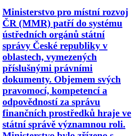
Ministerstvo pro místní rozvoj
ČR (MMR) patří do systému
ústředních orgánů státní
správy České republiky v
oblastech, vymezených
příslušnými právními
dokumenty. Objemem svých
pravomocí, kompetencí a
odpovědností za správu
finančních prostředků hraje ve
státní správě významnou roli.
Ministerstvo bylo zřízeno s