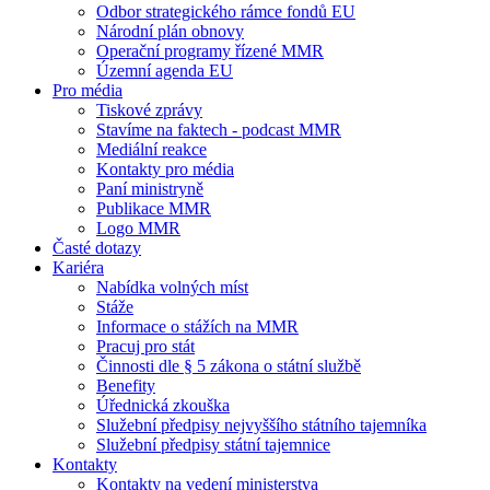
Odbor strategického rámce fondů EU
Národní plán obnovy
Operační programy řízené MMR
Územní agenda EU
Pro média
Tiskové zprávy
Stavíme na faktech - podcast MMR
Mediální reakce
Kontakty pro média
Paní ministryně
Publikace MMR
Logo MMR
Časté dotazy
Kariéra
Nabídka volných míst
Stáže
Informace o stážích na MMR
Pracuj pro stát
Činnosti dle § 5 zákona o státní službě
Benefity
Úřednická zkouška
Služební předpisy nejvyššího státního tajemníka
Služební předpisy státní tajemnice
Kontakty
Kontakty na vedení ministerstva