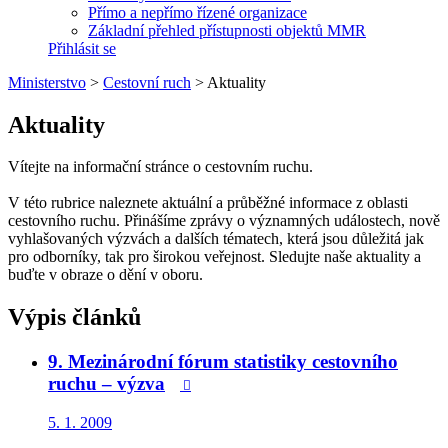
Přímo a nepřímo řízené organizace
Základní přehled přístupnosti objektů MMR
Přihlásit se
Ministerstvo
>
Cestovní ruch
>
Aktuality
Aktuality
Vítejte na informační stránce o cestovním ruchu.
V této rubrice naleznete aktuální a průběžné informace z oblasti
cestovního ruchu. Přinášíme zprávy o významných událostech, nově
vyhlašovaných výzvách a dalších tématech, která jsou důležitá jak
pro odborníky, tak pro širokou veřejnost. Sledujte naše aktuality a
buďte v obraze o dění v oboru.
Výpis článků
9. Mezinárodní fórum statistiky cestovního
ruchu – výzva

5. 1. 2009