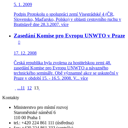
5. 1. 2009
Podpis Protokolu o spolupráci zemí Visegrádské 4 (ČR,
Slovensko, Maďarsko, Polsko) v oblasti cestovního ruchu v
Bratislavě dne 28.3.2007.
více
Zasedání Komise pro Evropu UNWTO v Praze

17. 12. 2008
Česká republika byla zvolena za hostitelskou zemi 48.
zasedání Komise pro Evropu UNWTO a návazného
technického semináře. Obě významné akce se uskuteční v
Praze v období 15. - 16.5. 2008. V...
více
...
11
12
13
Kontakty
Ministerstvo pro místní rozvoj
Staroměstské náměstí 6
110 00 Praha 1
tel.: +420 224 861 111 (ústředna)
fax: +420 224 861 333 (centrála)