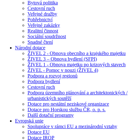
Bytová politika
Cestovní ruch
Veřejné dražby
Pohřebnictví
Veřejné zakázky
Realitní činnost
Sociální soudržnost
Snadné čtení
Národní dotace
ŽIVEL 2 - Obnova obecního a krajského majetku
ŽIVEL 3 – Obnova bydlení (SFPI)
ŽIVEL 1 - Obnova majetku po krizových stavech
ŽIVEL - Pomoc v nouzi (ŽIVEL 4)
Podpora a rozvoj regionů
Podpora bydlení
Cestovní ruch
Podpora územního plánování a architektonických /
urbanistických soutěží
Dotace pro nestátní neziskové organizace
Dotace pro Horskou službu ČR, o. p. s.
Další dotační programy
Evropská unie
Spolupráce v rámci EU a mezinárodní vztahy
Dotace EU
Dotace IROP