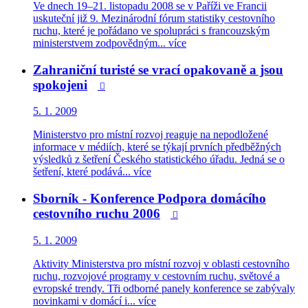
Ve dnech 19–21. listopadu 2008 se v Paříži ve Francii
uskuteční již 9. Mezinárodní fórum statistiky cestovního
ruchu, které je pořádano ve spolupráci s francouzským
ministerstvem zodpovědným...
více
Zahraniční turisté se vrací opakovaně a jsou
spokojeni

5. 1. 2009
Ministerstvo pro místní rozvoj reaguje na nepodložené
informace v médiích, které se týkají prvních předběžných
výsledků z šetření Českého statistického úřadu. Jedná se o
šetření, které podává...
více
Sborník - Konference Podpora domácího
cestovního ruchu 2006

5. 1. 2009
Aktivity Ministerstva pro místní rozvoj v oblasti cestovního
ruchu, rozvojové programy v cestovním ruchu, světové a
evropské trendy. Tři odborné panely konference se zabývaly
novinkami v domácí i...
více