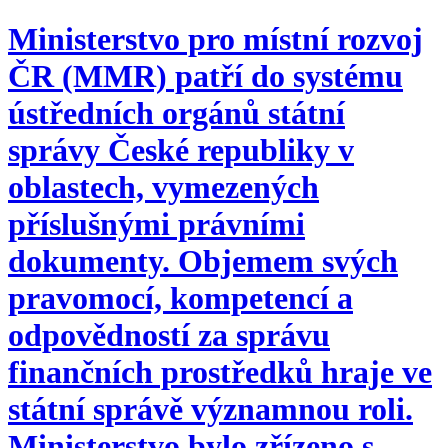
Ministerstvo pro místní rozvoj
ČR (MMR) patří do systému
ústředních orgánů státní
správy České republiky v
oblastech, vymezených
příslušnými právními
dokumenty. Objemem svých
pravomocí, kompetencí a
odpovědností za správu
finančních prostředků hraje ve
státní správě významnou roli.
Ministerstvo bylo zřízeno s