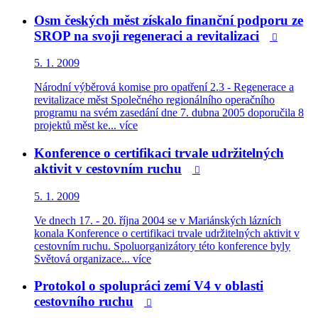
Osm českých měst získalo finanční podporu ze
SROP na svoji regeneraci a revitalizaci

5. 1. 2009
Národní výběrová komise pro opatření 2.3 - Regenerace a
revitalizace měst Společného regionálního operačního
programu na svém zasedání dne 7. dubna 2005 doporučila 8
projektů měst ke...
více
Konference o certifikaci trvale udržitelných
aktivit v cestovním ruchu

5. 1. 2009
Ve dnech 17. - 20. října 2004 se v Mariánských lázních
konala Konference o certifikaci trvale udržitelných aktivit v
cestovním ruchu. Spoluorganizátory této konference byly
Světová organizace...
více
Protokol o spolupráci zemí V4 v oblasti
cestovního ruchu
