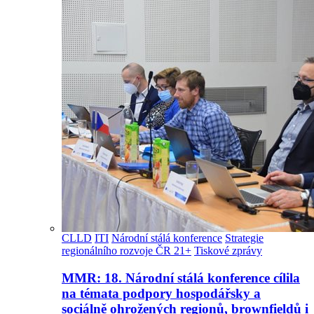
CLLD
ITI
Národní stálá konference
Strategie
regionálního rozvoje ČR 21+
Tiskové zprávy
MMR: 18. Národní stálá konference cílila
na témata podpory hospodářsky a
sociálně ohrožených regionů, brownfieldů i