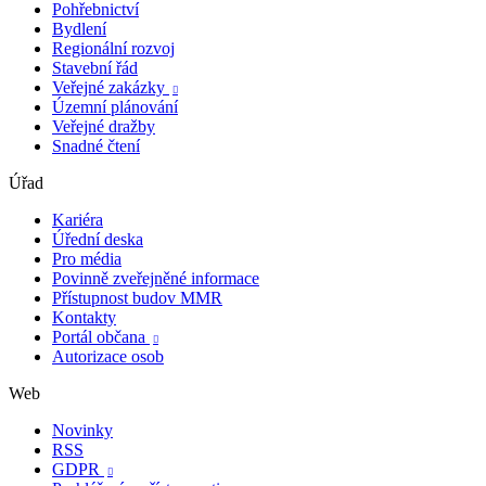
Pohřebnictví
Bydlení
Regionální rozvoj
Stavební řád
Veřejné zakázky

Územní plánování
Veřejné dražby
Snadné čtení
Úřad
Kariéra
Úřední deska
Pro média
Povinně zveřejněné informace
Přístupnost budov MMR
Kontakty
Portál občana

Autorizace osob
Web
Novinky
RSS
GDPR
