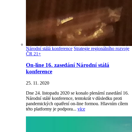
Národní stálá konference
Strategie regionálního rozvoje
ČR 21+
On-line 16. zasedání Národní stálá
konference
25. 11. 2020
Dne 24. listopadu 2020 se konalo plenární zasedání 16.
Národní stálé konference, tentokrát v důsledku proti
pandemických opatření on-line formou. Hlavním cílem
této platformy je podpora...
více