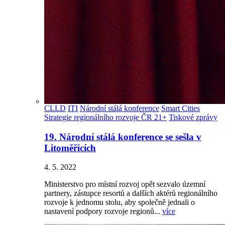
CLLD
ITI
Národní stálá konference
Smart Cities
Strategie regionálního rozvoje ČR 21+
Tiskové zprávy
19. Národní stálá konference se sešla v
Litoměřicích
4. 5. 2022
Ministerstvo pro místní rozvoj opět sezvalo územní
partnery, zástupce resortů a dalších aktérů regionálního
rozvoje k jednomu stolu, aby společně jednali o
nastavení podpory rozvoje regionů...
více