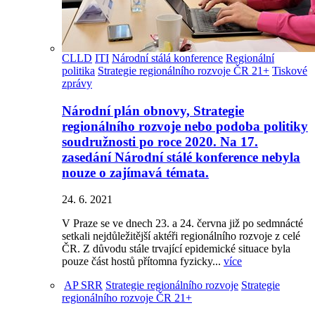
CLLD
ITI
Národní stálá konference
Regionální
politika
Strategie regionálního rozvoje ČR 21+
Tiskové
zprávy
Národní plán obnovy, Strategie
regionálního rozvoje nebo podoba politiky
soudružnosti po roce 2020. Na 17.
zasedání Národní stálé konference nebyla
nouze o zajímavá témata.
24. 6. 2021
V Praze se ve dnech 23. a 24. června již po sedmnácté
setkali nejdůležitější aktéři regionálního rozvoje z celé
ČR. Z důvodu stále trvající epidemické situace byla
pouze část hostů přítomna fyzicky...
více
AP SRR
Strategie regionálního rozvoje
Strategie
regionálního rozvoje ČR 21+