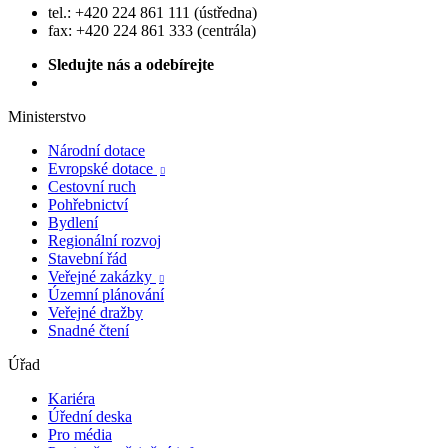
tel.: +420 224 861 111 (ústředna)
fax: +420 224 861 333 (centrála)
Sledujte nás a odebírejte
Ministerstvo
Národní dotace
Evropské dotace

Cestovní ruch
Pohřebnictví
Bydlení
Regionální rozvoj
Stavební řád
Veřejné zakázky

Územní plánování
Veřejné dražby
Snadné čtení
Úřad
Kariéra
Úřední deska
Pro média