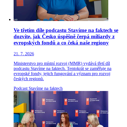
Ve třetím díle podcastu Stavíme na faktech se
dozvíte, jak Česko úspěšně čerpá miliardy z
evropských fondů a co čeká naše regiony
21. 7. 2026
Ministerstvo pro místní rozvoj (MMR) vydává třetí díl
podcastu Stavíme na faktech. Tentokrát se zaměřuje na
evropské fondy, jejich fungování a význam pro rozvoj
českých regionů.
Podcast
Stavíme na faktech