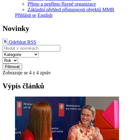
Přímo a nepřímo řízené organizace
Základní přehled přístupnosti objektů MMR
Přihlásit se
English
Novinky
Odebírat RSS
Filtrovat
Zobrazuje se
4
z 4 zpráv
Výpis článků