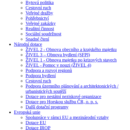
Bytová politika
Cestovní ruch
Veřejné dražby
Pohřebnictví
Veřejné zakázky
Realitní činnost
Sociální soudržnost
Snadné čtení
Národní dotace
ŽIVEL 2 - Obnova obecního a krajského majetku
ŽIVEL 3 – Obnova bydlení (SFPI)
ŽIVEL 1 - Obnova majetku po krizových stavech
ŽIVEL - Pomoc v nouzi (ŽIVEL 4)
Podpora a rozvoj regionů
Podpora bydlení
Cestovní ruch
Podpora územního plánování a architektonických /
urbanistických soutěží
Dotace pro nestátní neziskové organizace
Dotace pro Horskou službu ČR, o. p. s.
Další dotační programy
Evropská unie
Spolupráce v rámci EU a mezinárodní vztahy
Dotace EU
Dotace IROP