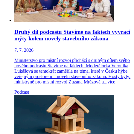
Druhý díl podcastu Stavíme na faktech vyvrací
mýty kolem novely stavebního zákona
7. 7. 2026
Ministerstvo pro místní rozvoj přichází s druhým dílem svého
nového podcastu Stavíme na faktech. Moderátorka Veronika
Lukášová se tentokrát zaměřila na téma, které v Česku hýbe
veřejným prostorem – novelu stavebního zákona. Hosty byly:
ministryně pro místní rozvoj Zuzana Mrázová a...
více
Podcast