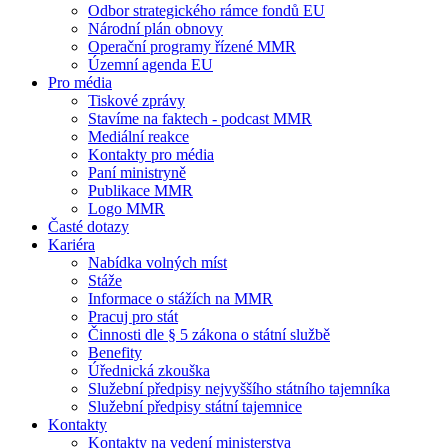
Odbor strategického rámce fondů EU
Národní plán obnovy
Operační programy řízené MMR
Územní agenda EU
Pro média
Tiskové zprávy
Stavíme na faktech - podcast MMR
Mediální reakce
Kontakty pro média
Paní ministryně
Publikace MMR
Logo MMR
Časté dotazy
Kariéra
Nabídka volných míst
Stáže
Informace o stážích na MMR
Pracuj pro stát
Činnosti dle § 5 zákona o státní službě
Benefity
Úřednická zkouška
Služební předpisy nejvyššího státního tajemníka
Služební předpisy státní tajemnice
Kontakty
Kontakty na vedení ministerstva