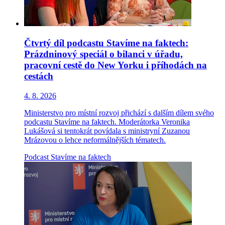
Čtvrtý díl podcastu Stavíme na faktech:
Prázdninový speciál o bilanci v úřadu,
pracovní cestě do New Yorku i příhodách na
cestách
4. 8. 2026
Ministerstvo pro místní rozvoj přichází s dalším dílem svého
podcastu Stavíme na faktech. Moderátorka Veronika
Lukášová si tentokrát povídala s ministryní Zuzanou
Mrázovou o lehce neformálnějších tématech.
Podcast
Stavíme na faktech