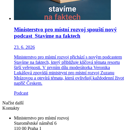
Ministerstvo pro místní rozvoj spouští nový
podcast Stavíme na faktech
23. 6. 2026
Ministerstvo pro místní rozvoj přichází s novým podcastem
Stavíme na faktech, který přibližuje klíčová témata resortu
širší veřejnosti. V prvním dílu moderátorka Veronika
Lukášová zpovídá ministryni pro místní rozvoj Zuzanu
Mrázovou a otevírá témata, která ovlivňují každodenní život
napříč Českem.
Podcast
Načíst další
Kontakty
Ministerstvo pro místní rozvoj
Staroměstské náměstí 6
110 00 Praha 1