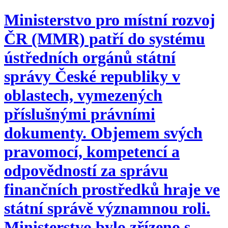
Ministerstvo pro místní rozvoj
ČR (MMR) patří do systému
ústředních orgánů státní
správy České republiky v
oblastech, vymezených
příslušnými právními
dokumenty. Objemem svých
pravomocí, kompetencí a
odpovědností za správu
finančních prostředků hraje ve
státní správě významnou roli.
Ministerstvo bylo zřízeno s