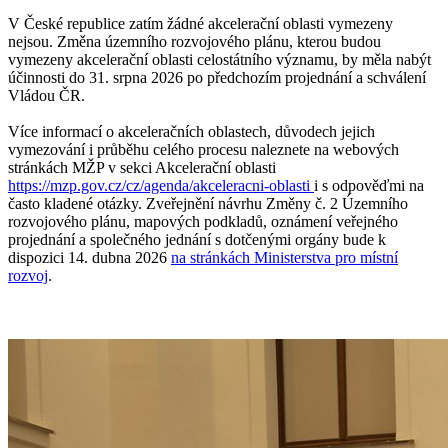
V České republice zatím žádné akcelerační oblasti vymezeny
nejsou. Změna územního rozvojového plánu, kterou budou
vymezeny akcelerační oblasti celostátního významu, by měla nabýt
účinnosti do 31. srpna 2026 po předchozím projednání a schválení
Vládou ČR.
Více informací o akceleračních oblastech, důvodech jejich
vymezování i průběhu celého procesu naleznete na webových
stránkách MŽP v sekci Akcelerační oblasti
https://mzp.gov.cz/cz/agenda/akceleracni-oblasti
i s odpověďmi na
často kladené otázky. Zveřejnění návrhu Změny č. 2 Územního
rozvojového plánu, mapových podkladů, oznámení veřejného
projednání a společného jednání s dotčenými orgány bude k
dispozici 14. dubna 2026
na stránkách Ministerstva pro místní
rozvoj
.