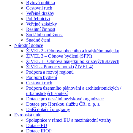
Bytová politika
Cestovní ruch
Veřejné dražby
Pohřebnictví
Veřejné zakázky
Realitní činnost
Sociální soudržnost
Snadné čtení
Národní dotace
ŽIVEL 2 - Obnova obecního a krajského majetku
ŽIVEL 3 – Obnova bydlení (SFPI)
ŽIVEL 1 - Obnova majetku po krizových stavech
ŽIVEL - Pomoc v nouzi (ŽIVEL 4)
Podpora a rozvoj regionů
Podpora bydlení
Cestovní ruch
Podpora územního plánování a architektonických /
urbanistických soutěží
Dotace pro nestátní neziskové organizace
Dotace pro Horskou službu ČR, o. p. s.
Další dotační programy
Evropská unie
Spolupráce v rámci EU a mezinárodní vztahy
Dotace EU
Dotace IROP