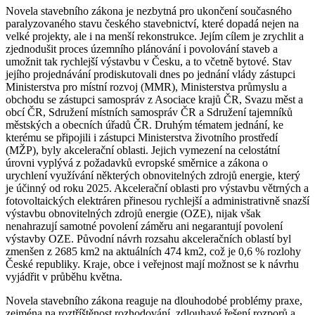
Novela stavebního zákona je nezbytná pro ukončení současného
paralyzovaného stavu českého stavebnictví, které dopadá nejen na
velké projekty, ale i na menší rekonstrukce. Jejím cílem je zrychlit a
zjednodušit proces územního plánování i povolování staveb a
umožnit tak rychlejší výstavbu v Česku, a to včetně bytové. Stav
jejího projednávání prodiskutovali dnes po jednání vlády zástupci
Ministerstva pro místní rozvoj (MMR), Ministerstva průmyslu a
obchodu se zástupci samospráv z Asociace krajů ČR, Svazu měst a
obcí ČR, Sdružení místních samospráv ČR a Sdružení tajemníků
městských a obecních úřadů ČR. Druhým tématem jednání, ke
kterému se připojili i zástupci Ministerstva životního prostředí
(MŽP), byly akcelerační oblasti. Jejich vymezení na celostátní
úrovni vyplývá z požadavků evropské směrnice a zákona o
urychlení využívání některých obnovitelných zdrojů energie, který
je účinný od roku 2025. Akcelerační oblasti pro výstavbu větrných a
fotovoltaických elektráren přinesou rychlejší a administrativně snazší
výstavbu obnovitelných zdrojů energie (OZE), nijak však
nenahrazují samotné povolení záměru ani negarantují povolení
výstavby OZE. Původní návrh rozsahu akceleračních oblastí byl
zmenšen z 2685 km2 na aktuálních 474 km2, což je 0,6 % rozlohy
České republiky. Kraje, obce i veřejnost mají možnost se k návrhu
vyjádřit v průběhu května.
Novela stavebního zákona reaguje na dlouhodobé problémy praxe,
zejména na roztříštěnost rozhodování, zdlouhavé řešení rozporů a