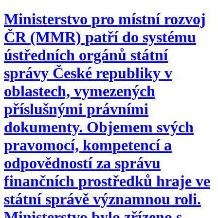
Ministerstvo pro místní rozvoj
ČR (MMR) patří do systému
ústředních orgánů státní
správy České republiky v
oblastech, vymezených
příslušnými právními
dokumenty. Objemem svých
pravomocí, kompetencí a
odpovědností za správu
finančních prostředků hraje ve
státní správě významnou roli.
Ministerstvo bylo zřízeno s