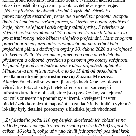
oblastí celostátního významu pro obnovitelné zdroje energie.
„
Návrh představuje oblasti vhodné k výstavbě větrných a
fotovoltaických elektráren, nejde ale o konečnou podobu. Naopak
tímto krokem teprve začíná proces, ve kterém se budou vyjadřovat
kraje, obce, veřejnost i další orgány státní správy. S návrhem se
zájemci mohou seznámit od 14. dubna na stránkách Ministerstva
pro místní rozvoj nebo během veřejného projednání. Harmonogram
projednání změny územního rozvojového plánu předpokládá
projednání plánu s dotčenými orgány 30. dubna 2026 a s veřejností
15. května 2026. Na veřejném projednání bude návrh detailně
představen a odborně vysvětlen s prostorem pro dotazy veřejnosti.
Připomínky k návrhu bude možné v obou případech uplatnit u
Ministerstva pro místní rozvoj, a to do 15 dnů od projednání
,”
uvedla
ministryně pro místní rozvoj Zuzana Mrázová.
Akcelerační oblasti se vymezují pro zjednodušené povolování
větrných a fotovoltaických elektráren a s nimi související
infrastruktury. Jde o oblasti, které jsou považovány za nejméně
kolizní s ohledem na podmínky v území. Zveřejnění návrhu
předcházelo komplexní mapování na základě řady limitů a vybrané
lokality byly detailně posouzeny z hlediska jejich vhodnosti.
„Z výsledného počtu 110 vytyčených akceleračních oblastí se na
základě posouzení jejich vlivů na životní prostředí (SEA) vypustilo
celkem 16 lokalit, což je už v tuto chvíli jednoznačný pozitivní krok