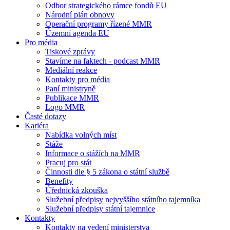
Odbor strategického rámce fondů EU
Národní plán obnovy
Operační programy řízené MMR
Územní agenda EU
Pro média
Tiskové zprávy
Stavíme na faktech - podcast MMR
Mediální reakce
Kontakty pro média
Paní ministryně
Publikace MMR
Logo MMR
Časté dotazy
Kariéra
Nabídka volných míst
Stáže
Informace o stážích na MMR
Pracuj pro stát
Činnosti dle § 5 zákona o státní službě
Benefity
Úřednická zkouška
Služební předpisy nejvyššího státního tajemníka
Služební předpisy státní tajemnice
Kontakty
Kontakty na vedení ministerstva