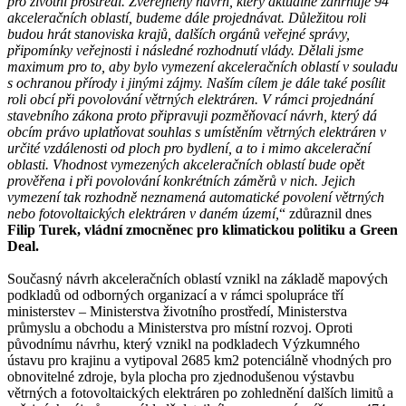
pro životní prostředí. Zveřejněný návrh, který aktuálně zahrnuje 94
akceleračních oblastí, budeme dále projednávat. Důležitou roli
budou hrát stanoviska krajů, dalších orgánů veřejné správy,
připomínky veřejnosti i následné rozhodnutí vlády. Dělali jsme
maximum pro to, aby bylo vymezení akceleračních oblastí v souladu
s ochranou přírody i jinými zájmy. Naším cílem je dále také posílit
roli obcí při povolování větrných elektráren. V rámci projednání
stavebního zákona proto připravuji pozměňovací návrh, který dá
obcím právo uplatňovat souhlas s umístěním větrných elektráren v
určité vzdálenosti od ploch pro bydlení, a to i mimo akcelerační
oblasti. Vhodnost vymezených akceleračních oblastí bude opět
prověřena i při povolování konkrétních záměrů v nich. Jejich
vymezení tak rozhodně neznamená automatické povolení větrných
nebo fotovoltaických elektráren v daném území,
“ zdůraznil dnes
Filip Turek, vládní zmocněnec pro klimatickou politiku a Green
Deal.
Současný návrh akceleračních oblastí vznikl na základě mapových
podkladů od odborných organizací a v rámci spolupráce tří
ministerstev – Ministerstva životního prostředí, Ministerstva
průmyslu a obchodu a Ministerstva pro místní rozvoj. Oproti
původnímu návrhu, který vznikl na podkladech Výzkumného
ústavu pro krajinu a vytipoval 2685 km2 potenciálně vhodných pro
obnovitelné zdroje, byla plocha pro zjednodušenou výstavbu
větrných a fotovoltaických elektráren po zohlednění dalších limitů a