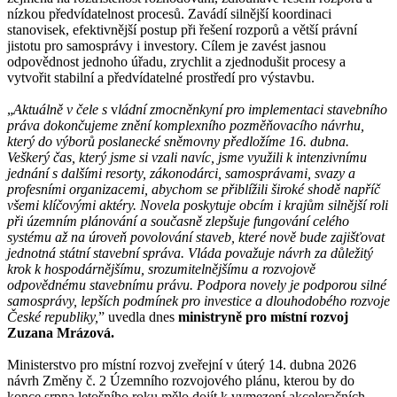
nízkou předvídatelnost procesů. Zavádí silnější koordinaci
stanovisek, efektivnější postup při řešení rozporů a větší právní
jistotu pro samosprávy i investory. Cílem je zavést jasnou
odpovědnost jednoho úřadu, zrychlit a zjednodušit procesy a
vytvořit stabilní a předvídatelné prostředí pro výstavbu.
„
Aktuálně v čele s
v
ládní zmocněnkyní pro implementaci stavebního
práva dokončujeme znění komplexního pozměňovacího návrhu,
který do výborů poslanecké sněmovny předložíme 16. dubna.
Veškerý čas, který jsme si vzali navíc, jsme využili k intenzivnímu
jednání s dalšími resorty, zákonodárci, samosprávami, svazy a
profesními organizacemi, abychom se přiblížili široké shodě napříč
všemi klíčovými aktéry. Novela poskytuje obcím i krajům silnější roli
při územním plánování a současně zlepšuje fungování celého
systému až na úroveň povolování staveb, které nově bude zajišťovat
jednotná státní stavební správa. Vláda považuje návrh za důležitý
krok k hospodárnějšímu, srozumitelnějšímu a rozvojově
odpovědnému stavebnímu právu. Podpora novely je podporou silné
samosprávy, lepších podmínek pro investice a dlouhodobého rozvoje
České republiky,
” uvedla dnes
ministryně pro místní rozvoj
Zuzana Mrázová.
Ministerstvo pro místní rozvoj zveřejní v úterý 14. dubna 2026
návrh Změny č. 2 Územního rozvojového plánu, kterou by do
konce srpna letošního roku mělo dojít k vymezení akceleračních