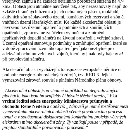
veřejných zájmů a na základě detailního posouzení snížena na 474
km2. Oblasti jsou aktuálně navržené tak, aby nezasahovaly např. do
zvláště chráněných území a jejich ochranných pásem, mokřadů,
aktivních zón záplavového území, památkových rezervací a zón či
vnitřních území lázeňských míst. Ke každé akcelerační oblasti je
navrženo tzv. územní opatření o podmínkách a zmírňujících
opatřeních, zpracované za účelem vyloučení a zmírnění
nepříznivých dopadů záměrů na životní prostředí a veřejné zdraví.
Územní opatření stanovuje podmínky a zmírňující opatření, které se
v době zpracování územního opatření jeví jako nezbytné pro
adekvátní ochranu veřejných zájmů, které by jinak byly hájeny až
při povolování záměru.
Akcelerační oblasti vycházejí z transpozice evropské směrnice o
podpoře energie z obnovitelných zdrojů, tzv. RED 3. Jejich
vymezování zároveň souvisí s plněním Národního plánu obnovy.
„Akcelerační oblasti jsou vhodné například na degradovaných
plochách, jako jsou brownfieldy či bývalé těžební areály,“
říká
vrchní ředitel sekce energetiky Ministerstva průmyslu a
obchodu René Neděla
a dodává:
„Zároveň je nutné rozlišovat mezi
vymezováním akceleračních oblastí včetně povolovacího procesu
uvnitř a v současnosti diskutovanými konkrétními projekty větrných
elektráren mimo akcelerační zóny. Ty vznikají pouze v případě, že
projdou standardním povolovacím procesem.“