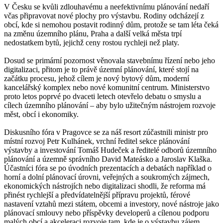
V Česku se kvůli zdlouhavému a neefektivnímu plánování nedaří
včas připravovat nové plochy pro výstavbu. Rodiny odcházejí z
obcí, kde si nemohou postavit rodinný dům, protože se tam léta čeká
na změnu územního plánu, Praha a další velká města trpí
nedostatkem bytů, jejichž ceny rostou rychleji než platy.
Dosud se primární pozornost věnovala stavebnímu řízení nebo jeho
digitalizaci, přitom je to právě územní plánování, které stojí na
začátku procesu, jehož cílem je nový bytový dům, moderní
kancelářský komplex nebo nové komunitní centrum. Ministerstvo
proto letos poprvé po dvaceti letech otevřelo debatu o smyslu a
cílech územního plánování – aby bylo užitečným nástrojem rozvoje
měst, obcí i ekonomiky.
Diskusního fóra v Pragovce se za náš resort zúčastnili ministr pro
místní rozvoj Petr Kulhánek, vrchní ředitel sekce plánování
výstavby a investování Tomáš Hudeček a ředitelé odborů územního
plánování a územně správního David Mateásko a Jaroslav Klaška.
Účastníci fóra se po úvodních prezentacích a debatách například o
horní a dolní plánovací úrovni, veřejných a soukromých zájmech,
ekonomických nástrojích nebo digitalizaci shodli, že reforma má
přinést rychlejší a předvídatelnější přípravu projektů, férové
nastavení vztahů mezi státem, obcemi a investory, nové nástroje jako
plánovací smlouvy nebo příspěvky developerů a cílenou podporu
malých obcí a akceleraci rozvoje tam, kde je o výstavbu zájem.