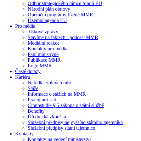
Odbor strategického rámce fondů EU
Národní plán obnovy
Operační programy řízené MMR
Územní agenda EU
Pro média
Tiskové zprávy
Stavíme na faktech - podcast MMR
Mediální reakce
Kontakty pro média
Paní ministryně
Publikace MMR
Logo MMR
Časté dotazy
Kariéra
Nabídka volných míst
Stáže
Informace o stážích na MMR
Pracuj pro stát
Činnosti dle § 5 zákona o státní službě
Benefity
Úřednická zkouška
Služební předpisy nejvyššího státního tajemníka
Služební předpisy státní tajemnice
Kontakty
Kontakty na vedení ministerstva