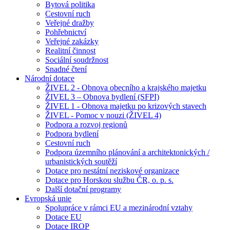
Bytová politika
Cestovní ruch
Veřejné dražby
Pohřebnictví
Veřejné zakázky
Realitní činnost
Sociální soudržnost
Snadné čtení
Národní dotace
ŽIVEL 2 - Obnova obecního a krajského majetku
ŽIVEL 3 – Obnova bydlení (SFPI)
ŽIVEL 1 - Obnova majetku po krizových stavech
ŽIVEL - Pomoc v nouzi (ŽIVEL 4)
Podpora a rozvoj regionů
Podpora bydlení
Cestovní ruch
Podpora územního plánování a architektonických /
urbanistických soutěží
Dotace pro nestátní neziskové organizace
Dotace pro Horskou službu ČR, o. p. s.
Další dotační programy
Evropská unie
Spolupráce v rámci EU a mezinárodní vztahy
Dotace EU
Dotace IROP