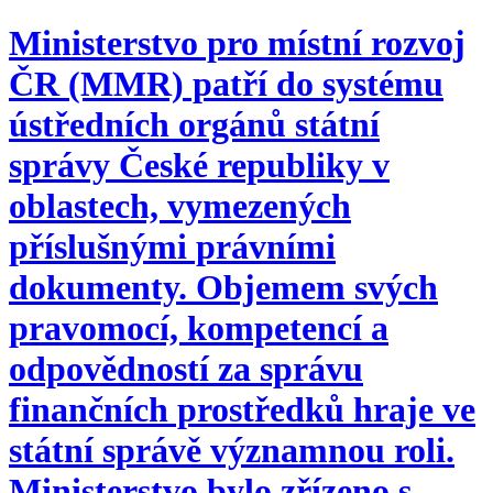
Ministerstvo pro místní rozvoj
ČR (MMR) patří do systému
ústředních orgánů státní
správy České republiky v
oblastech, vymezených
příslušnými právními
dokumenty. Objemem svých
pravomocí, kompetencí a
odpovědností za správu
finančních prostředků hraje ve
státní správě významnou roli.
Ministerstvo bylo zřízeno s