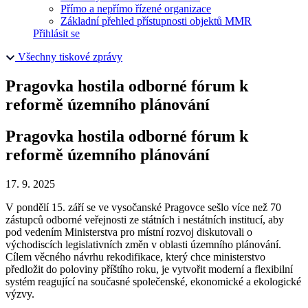
Přímo a nepřímo řízené organizace
Základní přehled přístupnosti objektů MMR
Přihlásit se
Všechny tiskové zprávy
Pragovka hostila odborné fórum k
reformě územního plánování
Pragovka hostila odborné fórum k
reformě územního plánování
17. 9. 2025
V pondělí 15. září se ve vysočanské Pragovce sešlo více než 70
zástupců odborné veřejnosti ze státních i nestátních institucí, aby
pod vedením Ministerstva pro místní rozvoj diskutovali o
východiscích legislativních změn v oblasti územního plánování.
Cílem věcného návrhu rekodifikace, který chce ministerstvo
předložit do poloviny příštího roku, je vytvořit moderní a flexibilní
systém reagující na současné společenské, ekonomické a ekologické
výzvy.