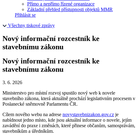
Přímo a nepřímo řízené organizace
Základní přehled přístupnosti objektů MMR
Přihlásit se
Všechny tiskové zprávy
Nový informační rozcestník ke
stavebnímu zákonu
Nový informační rozcestník ke
stavebnímu zákonu
3. 6. 2026
Ministerstvo pro místní rozvoj spustilo nový web k novele
stavebního zákona, která aktuálně prochází legislativním procesem v
Poslanecké sněmovně Parlamentu ČR.
Cílem nového webu na adrese
novystavebnizakon.gov.cz
je
nabídnout jedno místo, kde jsou aktuální informace o novele, jejím
zavádění do praxe i změnách, které přinese občanům, samosprávám,
stavebníkům a úředníkům.