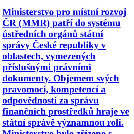
Ministerstvo pro místní rozvoj
ČR (MMR) patří do systému
ústředních orgánů státní
správy České republiky v
oblastech, vymezených
příslušnými právními
dokumenty. Objemem svých
pravomocí, kompetencí a
odpovědností za správu
finančních prostředků hraje ve
státní správě významnou roli.
Ministerstvo bylo zřízeno s