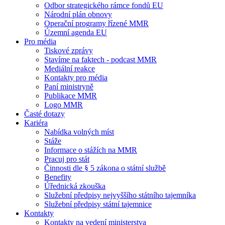
Odbor strategického rámce fondů EU
Národní plán obnovy
Operační programy řízené MMR
Územní agenda EU
Pro média
Tiskové zprávy
Stavíme na faktech - podcast MMR
Mediální reakce
Kontakty pro média
Paní ministryně
Publikace MMR
Logo MMR
Časté dotazy
Kariéra
Nabídka volných míst
Stáže
Informace o stážích na MMR
Pracuj pro stát
Činnosti dle § 5 zákona o státní službě
Benefity
Úřednická zkouška
Služební předpisy nejvyššího státního tajemníka
Služební předpisy státní tajemnice
Kontakty
Kontakty na vedení ministerstva