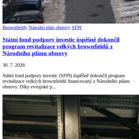
Brownfieldy
Národní plán obnovy
SFPI
Státní fond podpory investic úspěšně dokončil
program revitalizace velkých brownfieldů z
Národního plánu obnovy
30. 7. 2026
Státní fond podpory investic (SFPI) úspěšně dokončil program
revitalizace velkých brownfieldů financovaný z Národního plánu
obnovy. Díky evropské p...