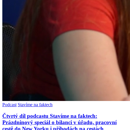
Podcast
Stavíme na faktech
Čtvrtý díl podcastu Stavíme na faktech:
Prázdninový speciál o bilanci v úřadu, pracovní
cestě do New Yorku i příhodách na cestách