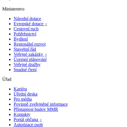
Ministerstvo
Národní dotace
Evropské dotace

Cestovní ruch
Pohřebnictví
Bydlení
Regionální rozvoj
Stavební řád
Veřejné zakázky

Územní plánování
Veřejné dražby
Snadné čtení
Úřad
Kariéra
Úřední deska
Pro média
Povinně zveřejněné informace
Přístupnost budov MMR
Kontakty
Portál občana

Autorizace osob