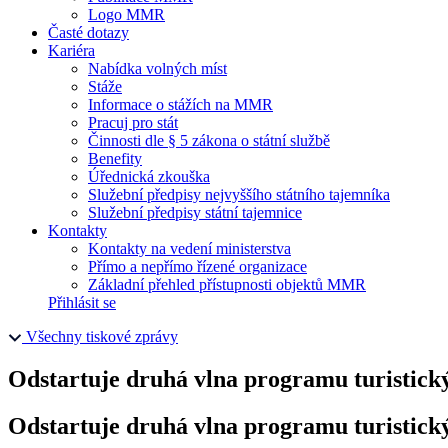
Logo MMR
Časté dotazy
Kariéra
Nabídka volných míst
Stáže
Informace o stážích na MMR
Pracuj pro stát
Činnosti dle § 5 zákona o státní službě
Benefity
Úřednická zkouška
Služební předpisy nejvyššího státního tajemníka
Služební předpisy státní tajemnice
Kontakty
Kontakty na vedení ministerstva
Přímo a nepřímo řízené organizace
Základní přehled přístupnosti objektů MMR
Přihlásit se
Všechny tiskové zprávy
Odstartuje druhá vlna programu turistick
Odstartuje druhá vlna programu turistick