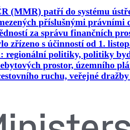
 ČR (MMR) patří do systému ústř
vymezených příslušnými právním
ností za správu finančních pros
o zřízeno s účinností od 1. list
 regionální politiky, politiky b
ebytových prostor, územního plá
 cestovního ruchu, veřejné dražby 