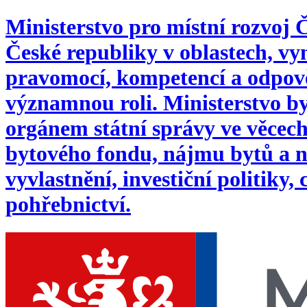
Ministerstvo pro místní rozvoj
České republiky v oblastech, 
pravomocí, kompetencí a odpověd
významnou roli. Ministerstvo byl
orgánem státní správy ve věcech:
bytového fondu, nájmu bytů a n
vyvlastnění, investiční politiky,
pohřebnictví.