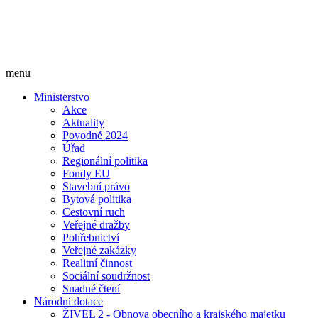
menu
Ministerstvo
Akce
Aktuality
Povodně 2024
Úřad
Regionální politika
Fondy EU
Stavební právo
Bytová politika
Cestovní ruch
Veřejné dražby
Pohřebnictví
Veřejné zakázky
Realitní činnost
Sociální soudržnost
Snadné čtení
Národní dotace
ŽIVEL 2 - Obnova obecního a krajského majetku