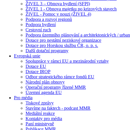
ŽIVEL 3 – Obnova bydlení (SFPI)
ŽIVEL 1 - Obnova majetku po krizových stavech
ŽIVEL - Pomoc v nouzi (ŽIVEL 4)
Podpora a rozvoj regionů
Podpora bydlení
Cestovní ruch
Podpora územního plánování a architektonických / urbani
Dotace pro nestátní neziskové organizace
Dotace pro Horskou službu ČR, o. p. s.
Další dotační programy
Evropská unie
Spolupráce v rámci EU a mezinárodní vztahy
Dotace EU
Dotace IROP
Odbor strategického rámce fondů EU
Národní plán obnovy
Operační programy řízené MMR
Územní agenda EU
Pro média
Tiskové zprávy
Stavíme na faktech - podcast MMR
Mediální reakce
Kontakty pro média
Paní ministryně
Publikace MMR