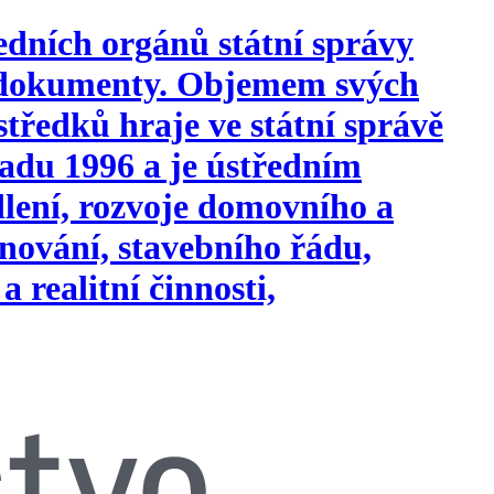
edních orgánů státní správy
i dokumenty. Objemem svých
tředků hraje ve státní správě
opadu 1996 a je ústředním
ydlení, rozvoje domovního a
nování, stavebního řádu,
a realitní činnosti,