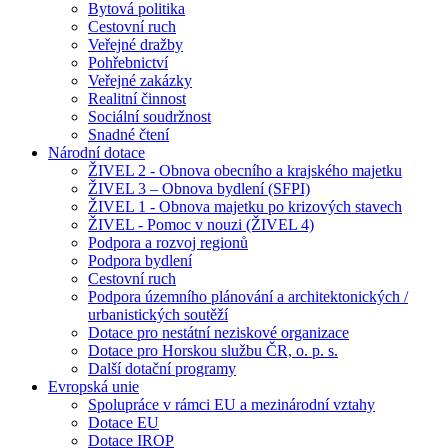
Bytová politika
Cestovní ruch
Veřejné dražby
Pohřebnictví
Veřejné zakázky
Realitní činnost
Sociální soudržnost
Snadné čtení
Národní dotace
ŽIVEL 2 - Obnova obecního a krajského majetku
ŽIVEL 3 – Obnova bydlení (SFPI)
ŽIVEL 1 - Obnova majetku po krizových stavech
ŽIVEL - Pomoc v nouzi (ŽIVEL 4)
Podpora a rozvoj regionů
Podpora bydlení
Cestovní ruch
Podpora územního plánování a architektonických /
urbanistických soutěží
Dotace pro nestátní neziskové organizace
Dotace pro Horskou službu ČR, o. p. s.
Další dotační programy
Evropská unie
Spolupráce v rámci EU a mezinárodní vztahy
Dotace EU
Dotace IROP