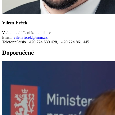
Vilém Frček
Vedoucí oddělení komunikace
Email:
vilem.frcek@mmr.cz
Telefonní číslo +420 724 639 428, +420 224 861 445
Doporučené