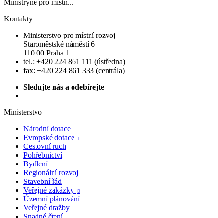
Ministryně pro místn...
Kontakty
Ministerstvo pro místní rozvoj
Staroměstské náměstí 6
110 00 Praha 1
tel.: +420 224 861 111 (ústředna)
fax: +420 224 861 333 (centrála)
Sledujte nás a odebírejte
Ministerstvo
Národní dotace
Evropské dotace

Cestovní ruch
Pohřebnictví
Bydlení
Regionální rozvoj
Stavební řád
Veřejné zakázky

Územní plánování
Veřejné dražby
Snadné čtení