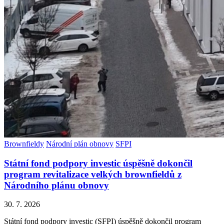
Brownfieldy
Národní plán obnovy
SFPI
Státní fond podpory investic úspěšně dokončil
program revitalizace velkých brownfieldů z
Národního plánu obnovy
30. 7. 2026
Státní fond podpory investic (SFPI) úspěšně dokončil program