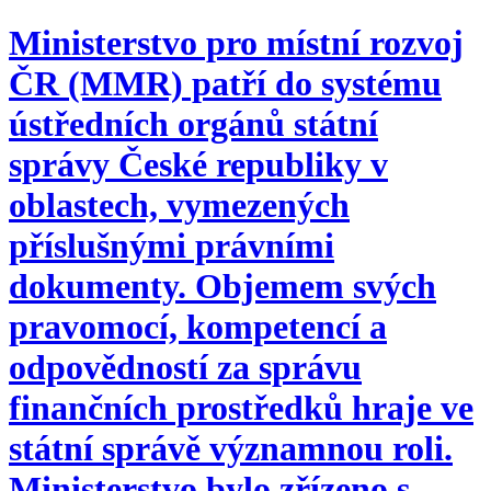
Ministerstvo pro místní rozvoj
ČR (MMR) patří do systému
ústředních orgánů státní
správy České republiky v
oblastech, vymezených
příslušnými právními
dokumenty. Objemem svých
pravomocí, kompetencí a
odpovědností za správu
finančních prostředků hraje ve
státní správě významnou roli.
Ministerstvo bylo zřízeno s