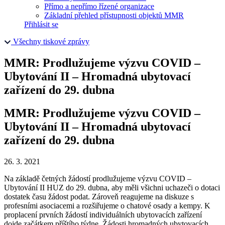
Přímo a nepřímo řízené organizace
Základní přehled přístupnosti objektů MMR
Přihlásit se
Všechny tiskové zprávy
MMR: Prodlužujeme výzvu COVID –
Ubytování II – Hromadná ubytovací
zařízení do 29. dubna
MMR: Prodlužujeme výzvu COVID –
Ubytování II – Hromadná ubytovací
zařízení do 29. dubna
26. 3. 2021
Na základě četných žádostí prodlužujeme výzvu COVID –
Ubytování II HUZ do 29. dubna, aby měli všichni uchazeči o dotaci
dostatek času žádost podat. Zároveň reagujeme na diskuze s
profesními asociacemi a rozšiřujeme o chatové osady a kempy. K
proplacení prvních žádostí individuálních ubytovacích zařízení
dojde začátkem příštího týdne. Žádosti hromadných ubytovacích