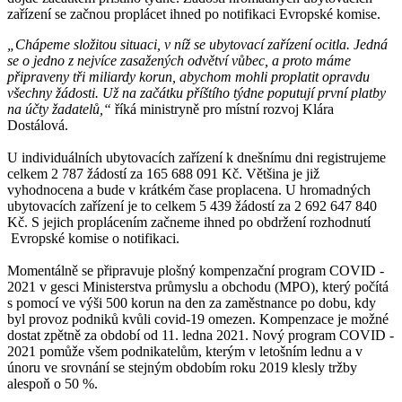
zařízení se začnou proplácet ihned po notifikaci Evropské komise.
„Chápeme složitou situaci, v níž se ubytovací zařízení ocitla. Jedná
se o jedno z nejvíce zasažených odvětví vůbec, a proto máme
připraveny tři miliardy korun, abychom mohli proplatit opravdu
všechny žádosti. Už na začátku příštího týdne poputují první platby
na účty žadatelů,“
říká ministryně pro místní rozvoj Klára
Dostálová.
U individuálních ubytovacích zařízení k dnešnímu dni registrujeme
celkem 2 787 žádostí za 165 688 091 Kč. Většina je již
vyhodnocena a bude v krátkém čase proplacena. U hromadných
ubytovacích zařízení je to celkem 5 439 žádostí za 2 692 647 840
Kč. S jejich proplácením začneme ihned po obdržení rozhodnutí
Evropské komise o notifikaci.
Momentálně se připravuje plošný kompenzační program COVID -
2021 v gesci Ministerstva průmyslu a obchodu (MPO), který počítá
s pomocí ve výši 500 korun na den za zaměstnance po dobu, kdy
byl provoz podniků kvůli covid-19 omezen. Kompenzace je možné
dostat zpětně za období od 11. ledna 2021. Nový program COVID -
2021 pomůže všem podnikatelům, kterým v letošním lednu a v
únoru ve srovnání se stejným obdobím roku 2019 klesly tržby
alespoň o 50 %.