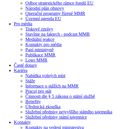
Odbor strategického rámce fondů EU
Národní plán obnovy
Operační programy řízené MMR
Územní agenda EU
Pro média
Tiskové zprávy
Stavíme na faktech - podcast MMR
Mediální reakce
Kontakty pro média
Paní ministryně
Publikace MMR
Logo MMR
Časté dotazy
Kariéra
Nabídka volných míst
Stáže
Informace o stážích na MMR
Pracuj pro stát
Činnosti dle § 5 zákona o státní službě
Benefity
Úřednická zkouška
Služební předpisy nejvyššího státního tajemníka
Služební předpisy státní tajemnice
Kontakty
Kontakty na vedení ministerstva