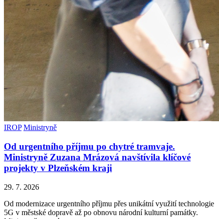
IROP
Ministryně
Od urgentního příjmu po chytré tramvaje.
Ministryně Zuzana Mrázová navštívila klíčové
projekty v Plzeňském kraji
29. 7. 2026
Od modernizace urgentního příjmu přes unikátní využití technologie
5G v městské dopravě až po obnovu národní kulturní památky.