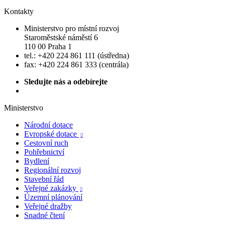
Kontakty
Ministerstvo pro místní rozvoj
Staroměstské náměstí 6
110 00 Praha 1
tel.: +420 224 861 111 (ústředna)
fax: +420 224 861 333 (centrála)
Sledujte nás a odebírejte
Ministerstvo
Národní dotace
Evropské dotace

Cestovní ruch
Pohřebnictví
Bydlení
Regionální rozvoj
Stavební řád
Veřejné zakázky

Územní plánování
Veřejné dražby
Snadné čtení