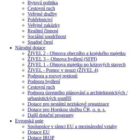
Bytová politika
Cestovní ruch
Veřejné dražby
Pohřebnictví
Veřejné zakázky
Realitní činnost
Sociální soudržnost
Snadné čtení
Národní dotace
ŽIVEL 2 - Obnova obecního a krajského majetku
ŽIVEL 3 – Obnova bydlení (SFPI)
ŽIVEL 1 - Obnova majetku po krizových stavech
ŽIVEL - Pomoc v nouzi (ŽIVEL 4)
Podpora a rozvoj regionů
Podpora bydlení
Cestovní ruch
Podpora územního plánování a architektonických /
urbanistických soutěží
Dotace pro nestátní neziskové organizace
Dotace pro Horskou službu ČR, o. p. s.
Další dotační programy
Evropská unie
Spolupráce v rámci EU a mezinárodní vztahy
Dotace EU
Dotace IROP