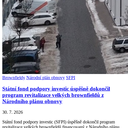
Brownfieldy
Národní plán obnovy
SFPI
Státní fond podpory investic úspěšně dokončil
program revitalizace velkých brownfieldů z
Národního plánu obnovy
30. 7. 2026
Státní fond podpory investic (SFPI) úspěšně dokončil program
revitalizace velkých brownfieldů financovaný z Národního plánu