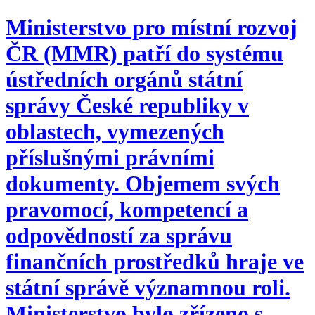
Ministerstvo pro místní rozvoj
ČR (MMR) patří do systému
ústředních orgánů státní
správy České republiky v
oblastech, vymezených
příslušnými právními
dokumenty. Objemem svých
pravomocí, kompetencí a
odpovědností za správu
finančních prostředků hraje ve
státní správě významnou roli.
Ministerstvo bylo zřízeno s