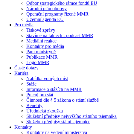
Odbor strategického rámce fondů EU
Národní plán obnovy
Operační programy řízené MMR
Územní agenda EU
Pro média
Tiskové zprávy
Stavíme na faktech - podcast MMR
Mediální reakce
Kontakty pro média
Paní ministryně
Publikace MMR
Logo MMR
Časté dotazy
Kariéra
Nabídka volných míst
Stáže
Informace o stážích na MMR
Pracuj pro stát
Činnosti dle § 5 zákona o státní službě
Benefity
Úřednická zkouška
Služební předpisy nejvyššího státního tajemníka
Služební předpisy státní tajemnice
Kontakty
Kontakty na vedení ministerstva