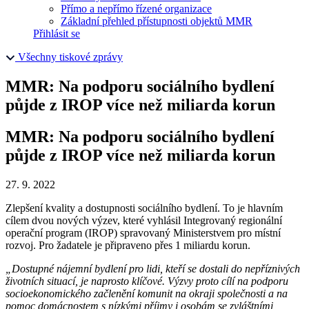
Přímo a nepřímo řízené organizace
Základní přehled přístupnosti objektů MMR
Přihlásit se
Všechny tiskové zprávy
MMR: Na podporu sociálního bydlení
půjde z IROP více než miliarda korun
MMR: Na podporu sociálního bydlení
půjde z IROP více než miliarda korun
27. 9. 2022
Zlepšení kvality a dostupnosti sociálního bydlení. To je hlavním
cílem dvou nových výzev, které vyhlásil Integrovaný regionální
operační program (IROP) spravovaný Ministerstvem pro místní
rozvoj. Pro žadatele je připraveno přes 1 miliardu korun.
„Dostupné nájemní bydlení pro lidi, kteří se dostali do nepříznivých
životních situací, je naprosto klíčové. Výzvy proto cílí na podporu
socioekonomického začlenění komunit na okraji společnosti a na
pomoc domácnostem s nízkými příjmy i osobám se zvláštními