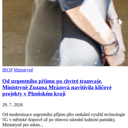
IROP
Ministryně
Od urgentního příjmu po chytré tramvaje.
Ministryně Zuzana Mrázová navštívila klíčové
projekty v Plzeňském kraji
29. 7. 2026
Od modernizace urgentního příjmu přes unikátní využití technologie
5G v městské dopravě až po obnovu národní kulturní památky.
Ministryně pro místn...