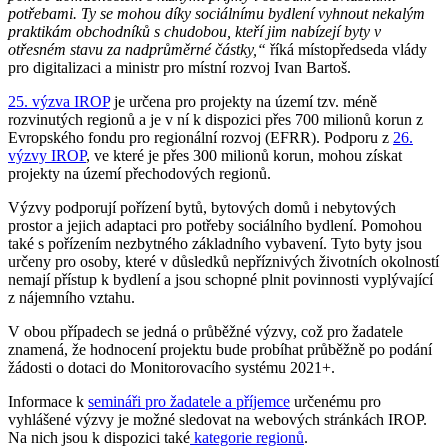
potřebami. Ty se mohou díky sociálnímu bydlení vyhnout nekalým
praktikám obchodníků s chudobou, kteří jim nabízejí byty v
otřesném stavu za nadprůměrné částky,“
říká místopředseda vlády
pro digitalizaci a ministr pro místní rozvoj Ivan Bartoš.
25. výzva IROP
je určena pro projekty na území tzv. méně
rozvinutých regionů a je v ní k dispozici přes 700 milionů korun z
Evropského fondu pro regionální rozvoj (EFRR). Podporu z
26.
výzvy IROP
, ve které je přes 300 milionů korun, mohou získat
projekty na území přechodových regionů.
Výzvy podporují pořízení bytů, bytových domů i nebytových
prostor a jejich adaptaci pro potřeby sociálního bydlení. Pomohou
také s pořízením nezbytného základního vybavení. Tyto byty jsou
určeny pro osoby, které v důsledků nepříznivých životních okolností
nemají přístup k bydlení a jsou schopné plnit povinnosti vyplývající
z nájemního vztahu.
V obou případech se jedná o průběžné výzvy, což pro žadatele
znamená, že hodnocení projektu bude probíhat průběžně po podání
žádosti o dotaci do Monitorovacího systému 2021+.
Informace k
semináři pro žadatele a příjemce
určenému pro
vyhlášené výzvy je možné sledovat na webových stránkách IROP.
Na nich jsou k dispozici také
kategorie regionů
.