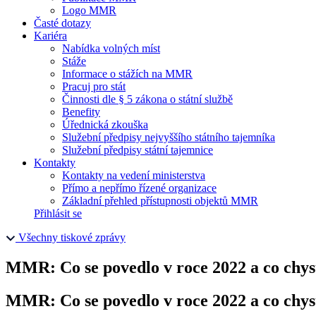
Logo MMR
Časté dotazy
Kariéra
Nabídka volných míst
Stáže
Informace o stážích na MMR
Pracuj pro stát
Činnosti dle § 5 zákona o státní službě
Benefity
Úřednická zkouška
Služební předpisy nejvyššího státního tajemníka
Služební předpisy státní tajemnice
Kontakty
Kontakty na vedení ministerstva
Přímo a nepřímo řízené organizace
Základní přehled přístupnosti objektů MMR
Přihlásit se
Všechny tiskové zprávy
MMR: Co se povedlo v roce 2022 a co chys
MMR: Co se povedlo v roce 2022 a co chys