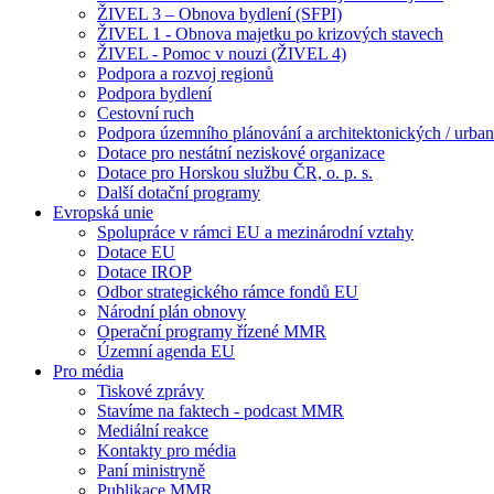
ŽIVEL 3 – Obnova bydlení (SFPI)
ŽIVEL 1 - Obnova majetku po krizových stavech
ŽIVEL - Pomoc v nouzi (ŽIVEL 4)
Podpora a rozvoj regionů
Podpora bydlení
Cestovní ruch
Podpora územního plánování a architektonických / urbani
Dotace pro nestátní neziskové organizace
Dotace pro Horskou službu ČR, o. p. s.
Další dotační programy
Evropská unie
Spolupráce v rámci EU a mezinárodní vztahy
Dotace EU
Dotace IROP
Odbor strategického rámce fondů EU
Národní plán obnovy
Operační programy řízené MMR
Územní agenda EU
Pro média
Tiskové zprávy
Stavíme na faktech - podcast MMR
Mediální reakce
Kontakty pro média
Paní ministryně
Publikace MMR