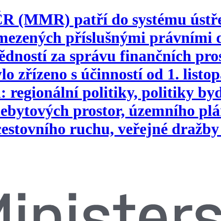
 ČR (MMR) patří do systému ústř
vymezených příslušnými právním
ností za správu finančních pros
o zřízeno s účinností od 1. list
 regionální politiky, politiky b
ebytových prostor, územního plá
 cestovního ruchu, veřejné dražby 