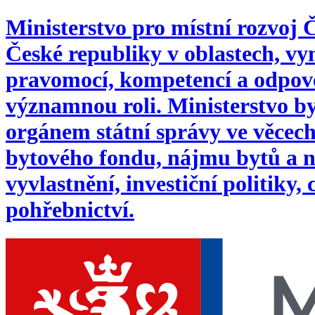
Ministerstvo pro místní rozvoj
České republiky v oblastech, 
pravomocí, kompetencí a odpověd
významnou roli. Ministerstvo byl
orgánem státní správy ve věcech:
bytového fondu, nájmu bytů a n
vyvlastnění, investiční politiky,
pohřebnictví.