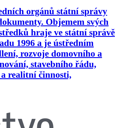
edních orgánů státní správy
i dokumenty. Objemem svých
tředků hraje ve státní správě
opadu 1996 a je ústředním
ydlení, rozvoje domovního a
nování, stavebního řádu,
a realitní činnosti,