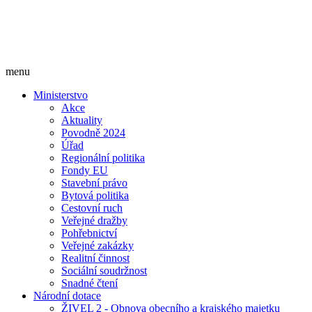
menu
Ministerstvo
Akce
Aktuality
Povodně 2024
Úřad
Regionální politika
Fondy EU
Stavební právo
Bytová politika
Cestovní ruch
Veřejné dražby
Pohřebnictví
Veřejné zakázky
Realitní činnost
Sociální soudržnost
Snadné čtení
Národní dotace
ŽIVEL 2 - Obnova obecního a krajského majetku