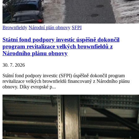
Brownfieldy
Národní plán obnovy
SFPI
Státní fond podpory investic úspěšně dokončil
program revitalizace velkých brownfieldů z
Národního plánu obnovy
30. 7. 2026
Státní fond podpory investic (SFPI) úspěšně dokončil program
revitalizace velkých brownfieldů financovaný z Národního plánu
obnovy. Díky evropské p...