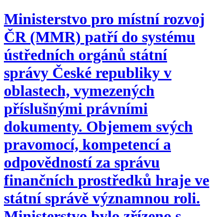
Ministerstvo pro místní rozvoj
ČR (MMR) patří do systému
ústředních orgánů státní
správy České republiky v
oblastech, vymezených
příslušnými právními
dokumenty. Objemem svých
pravomocí, kompetencí a
odpovědností za správu
finančních prostředků hraje ve
státní správě významnou roli.
Ministerstvo bylo zřízeno s