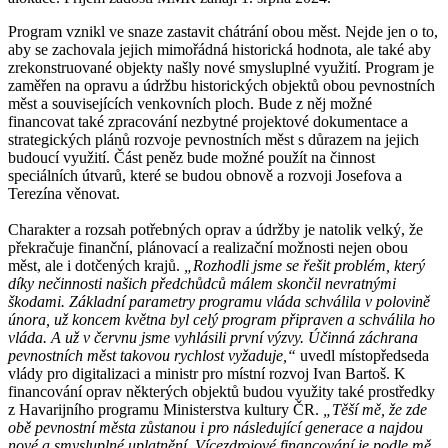
Program vznikl ve snaze zastavit chátrání obou měst. Nejde jen o to,
aby se zachovala jejich mimořádná historická hodnota, ale také aby
zrekonstruované objekty našly nové smysluplné využití. Program je
zaměřen na opravu a údržbu historických objektů obou pevnostních
měst a souvisejících venkovních ploch. Bude z něj možné
financovat také zpracování nezbytné projektové dokumentace a
strategických plánů rozvoje pevnostních měst s důrazem na jejich
budoucí využití. Část peněz bude možné použít na činnost
speciálních útvarů, které se budou obnově a rozvoji Josefova a
Terezína věnovat.
Charakter a rozsah potřebných oprav a údržby je natolik velký, že
překračuje finanční, plánovací a realizační možnosti nejen obou
měst, ale i dotčených krajů.
„Rozhodli jsme se řešit problém, který
díky nečinnosti našich předchůdců málem skončil nevratnými
škodami. Základní parametry programu vláda schválila v polovině
února, už koncem května byl celý program připraven a schválila ho
vláda. A už v červnu jsme vyhlásili první výzvy. Účinná záchrana
pevnostních měst takovou rychlost vyžaduje,“
uvedl místopředseda
vlády pro digitalizaci a ministr pro místní rozvoj Ivan Bartoš. K
financování oprav některých objektů budou využity také prostředky
z Havarijního programu Ministerstva kultury ČR.
„Těší mě, že zde
obě pevnostní města zůstanou i pro následující generace a najdou
nové a smysluplné uplatnění. Vícezdrojové financování je podle mě