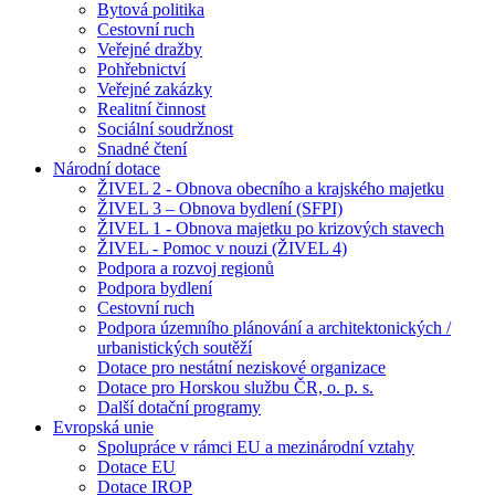
Bytová politika
Cestovní ruch
Veřejné dražby
Pohřebnictví
Veřejné zakázky
Realitní činnost
Sociální soudržnost
Snadné čtení
Národní dotace
ŽIVEL 2 - Obnova obecního a krajského majetku
ŽIVEL 3 – Obnova bydlení (SFPI)
ŽIVEL 1 - Obnova majetku po krizových stavech
ŽIVEL - Pomoc v nouzi (ŽIVEL 4)
Podpora a rozvoj regionů
Podpora bydlení
Cestovní ruch
Podpora územního plánování a architektonických /
urbanistických soutěží
Dotace pro nestátní neziskové organizace
Dotace pro Horskou službu ČR, o. p. s.
Další dotační programy
Evropská unie
Spolupráce v rámci EU a mezinárodní vztahy
Dotace EU
Dotace IROP