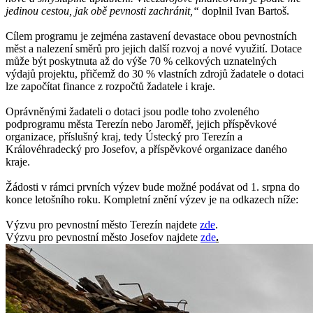
jedinou cestou, jak obě pevnosti zachránit,“
doplnil Ivan Bartoš.
Cílem programu je zejména zastavení devastace obou pevnostních
měst a nalezení směrů pro jejich další rozvoj a nové využití. Dotace
může být poskytnuta až do výše 70 % celkových uznatelných
výdajů projektu, přičemž do 30 % vlastních zdrojů žadatele o dotaci
lze započítat finance z rozpočtů žadatele i kraje.
Oprávněnými žadateli o dotaci jsou podle toho zvoleného
podprogramu města Terezín nebo Jaroměř, jejich příspěvkové
organizace, příslušný kraj, tedy Ústecký pro Terezín a
Královéhradecký pro Josefov, a příspěvkové organizace daného
kraje.
Žádosti v rámci prvních výzev bude možné podávat od 1. srpna do
konce letošního roku. Kompletní znění výzev je na odkazech níže:
Výzvu pro pevnostní město Terezín najdete
zde
.
Výzvu pro pevnostní město Josefov najdete
zde
.