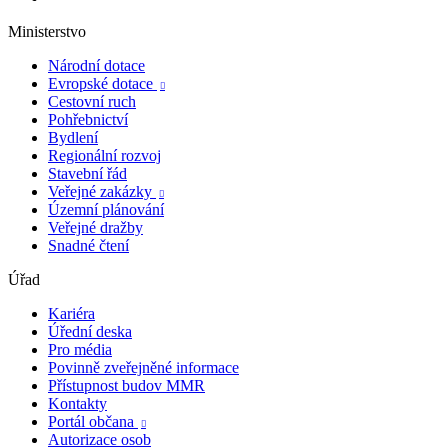
Ministerstvo
Národní dotace
Evropské dotace

Cestovní ruch
Pohřebnictví
Bydlení
Regionální rozvoj
Stavební řád
Veřejné zakázky

Územní plánování
Veřejné dražby
Snadné čtení
Úřad
Kariéra
Úřední deska
Pro média
Povinně zveřejněné informace
Přístupnost budov MMR
Kontakty
Portál občana

Autorizace osob