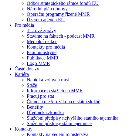
Odbor strategického rámce fondů EU
Národní plán obnovy
Operační programy řízené MMR
Územní agenda EU
Pro média
Tiskové zprávy
Stavíme na faktech - podcast MMR
Mediální reakce
Kontakty pro média
Paní ministryně
Publikace MMR
Logo MMR
Časté dotazy
Kariéra
Nabídka volných míst
Stáže
Informace o stážích na MMR
Pracuj pro stát
Činnosti dle § 5 zákona o státní službě
Benefity
Úřednická zkouška
Služební předpisy nejvyššího státního tajemníka
Služební předpisy státní tajemnice
Kontakty
Kontakty na vedení ministerstva