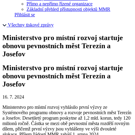
Přímo a nepřímo řízené organizace
Základní přehled přístupnosti objektů MMR
Přihlásit se
Všechny tiskové zprávy
Ministerstvo pro místní rozvoj startuje
obnovu pevnostních měst Terezín a
Josefov
Ministerstvo pro místní rozvoj startuje
obnovu pevnostních měst Terezín a
Josefov
16. 7. 2024
Ministerstvo pro místní rozvoj vyhlásilo první výzvy ze
Systémového programu obnovy a rozvoje pevnostních měst Terezín
a Josefov. Desetiletý program poskytne až 1,2 mld. korun, tedy 120
milionů ročně. Částka se mezi obě pevnostní města rozdělí rovným
dílem, přičemž první výzvy jsou vyhlášeny ve výši dvouleté
alokace. Příjem žádostí MMR zahájí 1. srpna 2024.