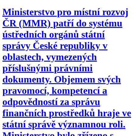
Ministerstvo pro místní rozvoj
ČR (MMR) patří do systému
ústředních orgánů státní
správy České republiky v
oblastech, vymezených
příslušnými právními
dokumenty. Objemem svých
pravomocí, kompetencí a
odpovědností za správu
finančních prostředků hraje ve
státní správě významnou roli.
Ministerstvo bylo zřízeno s