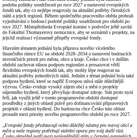
podoba politiky soudržnosti po roce 2027 a nastavení evropských
fondů tak, aby co nejlépe reagovaly na aktuální potřeby členských
států a jejich regionů. Během společného pracovního oběda probrali
vyjednávání o budoucí podobě politiky soudržnosti pro období po
roce 2027. Místopředseda Evropské komise v podvečer ještě zavítá
do Fakultní Thomayerovy nemocnice, aby se seznámil s projekty, na
jejichž realizaci významně přispěly evropské fondy.
Hlavním tématem jednání byla příprava nového víceletého
finančního rámce EU na období 2028–2034 a nastavení budoucích
investičních priorit pro města, obce a kraje. Česko chce i v dalším
období zachovat silnou podporu regionům a prosazovat větší
flexibilitu evropských fondů tak, aby mohly lépe reagovat na
aktuální potřeby jednotlivých států. Jedním z témat jednání byla také
podpora bydlení, které se napříč Evropou stává stále důležitější
výzvou. Česko eviduje vysoký zájem obcí a měst o projekty
nájemního bydlení, který převyšuje dostupné zdroje. Stát proto nyní
řeší, jak využít ještě v tomto programovém období dostupné
prostředky z jiných oblastí právě pro dofinancování připravených
projektů v oblasti bydlení. Do budoucna chce Česko tuto oblast
prosadit mezi priority nového programového období po roce 2027.
„
Evropské fondy představují velmi důležitý nástroj pro rozvoj obcí a
měst a naše regiony potřebují stabilní oporu pro svůj další růst.
Česko aktuálně patří mezi nejúspěšnější státy v čerpání evropských