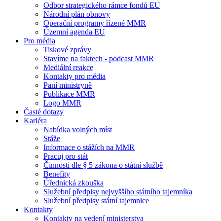
Odbor strategického rámce fondů EU
Národní plán obnovy
Operační programy řízené MMR
Územní agenda EU
Pro média
Tiskové zprávy
Stavíme na faktech - podcast MMR
Mediální reakce
Kontakty pro média
Paní ministryně
Publikace MMR
Logo MMR
Časté dotazy
Kariéra
Nabídka volných míst
Stáže
Informace o stážích na MMR
Pracuj pro stát
Činnosti dle § 5 zákona o státní službě
Benefity
Úřednická zkouška
Služební předpisy nejvyššího státního tajemníka
Služební předpisy státní tajemnice
Kontakty
Kontakty na vedení ministerstva