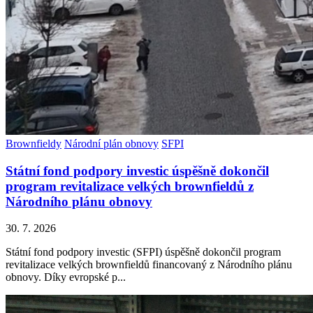
Brownfieldy
Národní plán obnovy
SFPI
Státní fond podpory investic úspěšně dokončil
program revitalizace velkých brownfieldů z
Národního plánu obnovy
30. 7. 2026
Státní fond podpory investic (SFPI) úspěšně dokončil program
revitalizace velkých brownfieldů financovaný z Národního plánu
obnovy. Díky evropské p...