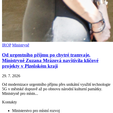
IROP
Ministryně
Od urgentního příjmu po chytré tramvaje.
Ministryně Zuzana Mrázová navštívila klíčové
projekty v Plzeňském kraji
29. 7. 2026
Od modernizace urgentního příjmu přes unikátní využití technologie
5G v městské dopravě až po obnovu národní kulturní památky.
Ministryně pro místn...
Kontakty
Ministerstvo pro místní rozvoj