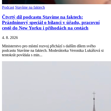
Podcast
Stavíme na faktech
Čtvrtý díl podcastu Stavíme na faktech:
Prázdninový speciál o bilanci v úřadu, pracovní
cestě do New Yorku i příhodách na cestách
4. 8. 2026
Ministerstvo pro místní rozvoj přichází s dalším dílem svého
podcastu Stavíme na faktech. Moderátorka Veronika Lukášová si
tentokrát povídala s min...