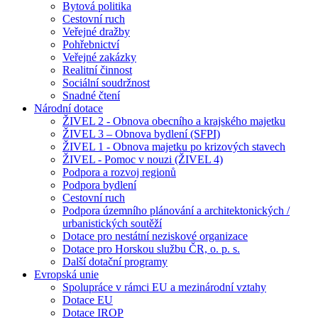
Bytová politika
Cestovní ruch
Veřejné dražby
Pohřebnictví
Veřejné zakázky
Realitní činnost
Sociální soudržnost
Snadné čtení
Národní dotace
ŽIVEL 2 - Obnova obecního a krajského majetku
ŽIVEL 3 – Obnova bydlení (SFPI)
ŽIVEL 1 - Obnova majetku po krizových stavech
ŽIVEL - Pomoc v nouzi (ŽIVEL 4)
Podpora a rozvoj regionů
Podpora bydlení
Cestovní ruch
Podpora územního plánování a architektonických /
urbanistických soutěží
Dotace pro nestátní neziskové organizace
Dotace pro Horskou službu ČR, o. p. s.
Další dotační programy
Evropská unie
Spolupráce v rámci EU a mezinárodní vztahy
Dotace EU
Dotace IROP