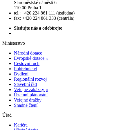
Staroměstské náměstí 6
110 00 Praha 1
tel.: +420 224 861 111 (ústředna)
fax: +420 224 861 333 (centrála)
Sledujte nás a odebírejte
Ministerstvo
Národní dotace
Evropské dotace

Cestovní ruch
Pohřebnictví
Bydlení
Regionální rozvoj
Stavební řád
Veřejné zakázky

Územní plánování
Veřejné dražby
Snadné čtení
Úřad
Kariéra