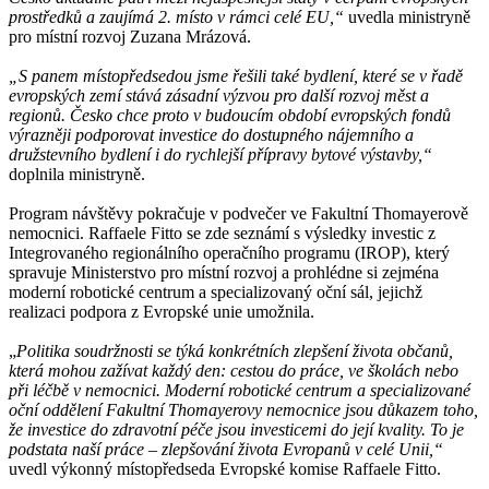
prostředků a zaujímá 2. místo v rámci celé EU,“
uvedla ministryně
pro místní rozvoj Zuzana Mrázová.
„S panem místopředsedou jsme řešili také bydlení, které se v řadě
evropských zemí stává zásadní výzvou pro další rozvoj měst a
regionů. Česko chce proto v budoucím období evropských fondů
výrazněji podporovat investice do dostupného nájemního a
družstevního bydlení i do rychlejší přípravy bytové výstavby,“
doplnila ministryně.
Program návštěvy pokračuje v podvečer ve Fakultní Thomayerově
nemocnici. Raffaele Fitto se zde seznámí s výsledky investic z
Integrovaného regionálního operačního programu (IROP), který
spravuje Ministerstvo pro místní rozvoj a prohlédne si zejména
moderní robotické centrum a specializovaný oční sál, jejichž
realizaci podpora z Evropské unie umožnila.
„
Politika soudržnosti se týká konkrétních zlepšení života občanů,
která mohou zažívat každý den: cestou do práce, ve školách nebo
při léčbě v nemocnici. Moderní robotické centrum a specializované
oční oddělení Fakultní Thomayerovy nemocnice jsou důkazem toho,
že investice do zdravotní péče jsou investicemi do její kvality. To je
podstata naší práce – zlepšování života Evropanů v celé Unii,“
uvedl výkonný místopředseda Evropské komise Raffaele Fitto.