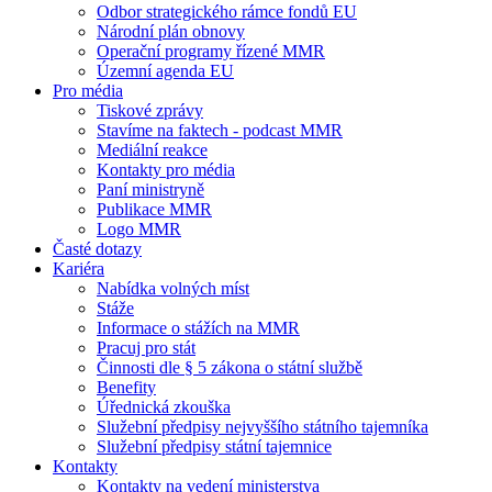
Odbor strategického rámce fondů EU
Národní plán obnovy
Operační programy řízené MMR
Územní agenda EU
Pro média
Tiskové zprávy
Stavíme na faktech - podcast MMR
Mediální reakce
Kontakty pro média
Paní ministryně
Publikace MMR
Logo MMR
Časté dotazy
Kariéra
Nabídka volných míst
Stáže
Informace o stážích na MMR
Pracuj pro stát
Činnosti dle § 5 zákona o státní službě
Benefity
Úřednická zkouška
Služební předpisy nejvyššího státního tajemníka
Služební předpisy státní tajemnice
Kontakty
Kontakty na vedení ministerstva