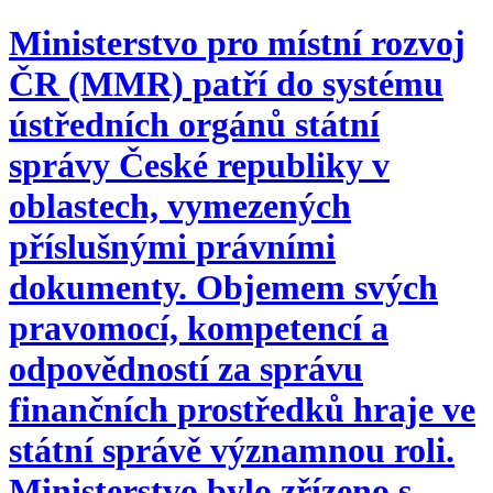
Ministerstvo pro místní rozvoj
ČR (MMR) patří do systému
ústředních orgánů státní
správy České republiky v
oblastech, vymezených
příslušnými právními
dokumenty. Objemem svých
pravomocí, kompetencí a
odpovědností za správu
finančních prostředků hraje ve
státní správě významnou roli.
Ministerstvo bylo zřízeno s