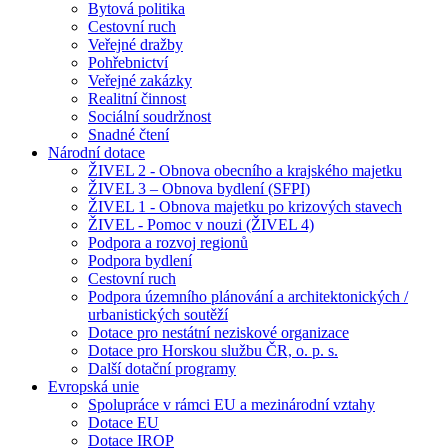
Bytová politika
Cestovní ruch
Veřejné dražby
Pohřebnictví
Veřejné zakázky
Realitní činnost
Sociální soudržnost
Snadné čtení
Národní dotace
ŽIVEL 2 - Obnova obecního a krajského majetku
ŽIVEL 3 – Obnova bydlení (SFPI)
ŽIVEL 1 - Obnova majetku po krizových stavech
ŽIVEL - Pomoc v nouzi (ŽIVEL 4)
Podpora a rozvoj regionů
Podpora bydlení
Cestovní ruch
Podpora územního plánování a architektonických /
urbanistických soutěží
Dotace pro nestátní neziskové organizace
Dotace pro Horskou službu ČR, o. p. s.
Další dotační programy
Evropská unie
Spolupráce v rámci EU a mezinárodní vztahy
Dotace EU
Dotace IROP