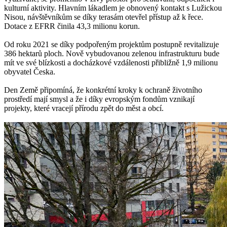
kulturní aktivity. Hlavním lákadlem je obnovený kontakt s Lužickou
Nisou, návštěvníkům se díky terasám otevřel přístup až k řece.
Dotace z EFRR činila 43,3 milionu korun.
Od roku 2021 se díky podpořeným projektům postupně revitalizuje
386 hektarů ploch. Nově vybudovanou zelenou infrastrukturu bude
mít ve své blízkosti a docházkové vzdálenosti přibližně 1,9 milionu
obyvatel Česka.
Den Země připomíná, že konkrétní kroky k ochraně životního
prostředí mají smysl a že i díky evropským fondům vznikají
projekty, které vracejí přírodu zpět do měst a obcí.