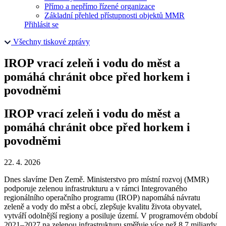
Přímo a nepřímo řízené organizace
Základní přehled přístupnosti objektů MMR
Přihlásit se
Všechny tiskové zprávy
IROP vrací zeleň i vodu do měst a
pomáhá chránit obce před horkem i
povodněmi
IROP vrací zeleň i vodu do měst a
pomáhá chránit obce před horkem i
povodněmi
22. 4. 2026
Dnes slavíme Den Země. Ministerstvo pro místní rozvoj (MMR)
podporuje zelenou infrastrukturu a v rámci Integrovaného
regionálního operačního programu (IROP) napomáhá návratu
zeleně a vody do měst a obcí, zlepšuje kvalitu života obyvatel,
vytváří odolnější regiony a posiluje území. V programovém období
2021–2027 na zelenou infrastrukturu směřuje více než 8,7 miliardy