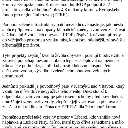
korun z Evropské unie. K dnešnímu dni IROP podpořil 222
projektů v celkové hodnotě přes 4,8 miliardy korun z Evropského
fondu pro regionální rozvoj (EFRR).
Podpora zelené infrastruktury patří mezi klíčové nástroje, jak města
a obce připravovat na dopady klimatické změny a zároveň zlepšovat
každodenní život jejich obyvatel. IROP přispívá k návratu přírody
do veřejného prostoru a vzniku míst, která jsou odolnější, zdravější a
příjemnější pro život.
Tyto projekty zvyšují kvalitu života obyvatel, posilují biodiverzitu a
zároveň pomáhají městům a obcím lépe se adaptovat na měnící se
klimatické podmínky, například prostřednictvím hospodaření s
dešťovou vodou, výsadbou zeleně nebo obnovou veřejných
prostranství.
Jedním z příkladů je povodňový park v Kamýku nad Vltavou, který
vznikl na místě dříve nevyužívaného areálu. Dnes slouží k
odpočinku a zároveň funguje jako řešení ochrany před povodněmi,
umožňuje řízený rozliv vody, zlepšuje její vsakování a přispívá ke
zlepšení mikroklimatu. Dotace z EFRR činila 70 milionů korun.
Proměnou prošel také veřejný prostor v Liberci, kde vznikla nová
náplavka u Lužické Nisy. Místo, které bylo dříve zanedbané a málo
využívané, se proměnilo v živý prostor pro setkávání, odpočinek i