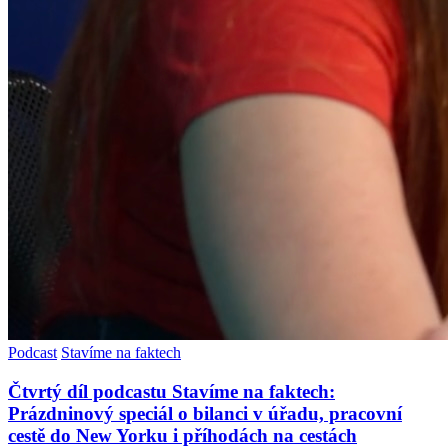
Podcast
Stavíme na faktech
Čtvrtý díl podcastu Stavíme na faktech:
Prázdninový speciál o bilanci v úřadu, pracovní
cestě do New Yorku i příhodách na cestách