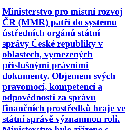
Ministerstvo pro místní rozvoj
ČR (MMR) patří do systému
ústředních orgánů státní
správy České republiky v
oblastech, vymezených
příslušnými právními
dokumenty. Objemem svých
pravomocí, kompetencí a
odpovědností za správu
finančních prostředků hraje ve
státní správě významnou roli.
Ministerstvo bylo zřízeno s