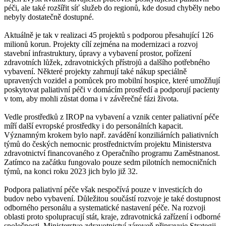
péči, ale také rozšířit síť služeb do regionů, kde dosud chyběly nebo
nebyly dostatečně dostupné.
Aktuálně je tak v realizaci 45 projektů s podporou přesahující 126
milionů korun. Projekty cílí zejména na modernizaci a rozvoj
stavební infrastruktury, úpravy a vybavení prostor, pořízení
zdravotních lůžek, zdravotnických přístrojů a dalšího potřebného
vybavení. Některé projekty zahrnují také nákup speciálně
upravených vozidel a pomůcek pro mobilní hospice, které umožňují
poskytovat paliativní péči v domácím prostředí a podporují pacienty
v tom, aby mohli zůstat doma i v závěrečné fázi života.
Vedle prostředků z IROP na vybavení a vznik center paliativní péče
míří další evropské prostředky i do personálních kapacit.
Významným krokem bylo např. zavádění konziliárních paliativních
týmů do českých nemocnic prostřednictvím projektu Ministerstva
zdravotnictví financovaného z Operačního programu Zaměstnanost.
Zatímco na začátku fungovalo pouze sedm pilotních nemocničních
týmů, na konci roku 2023 jich bylo již 32.
Podpora paliativní péče však nespočívá pouze v investicích do
budov nebo vybavení. Důležitou součástí rozvoje je také dostupnost
odborného personálu a systematické nastavení péče. Na rozvoji
oblasti proto spolupracují stát, kraje, zdravotnická zařízení i odborné
společnosti. Ministerstvo zdravotnictví zároveň připravuje Strategii