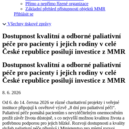
Přímo a nepřímo řízené organizace
Základní přehled přístupnosti objektů MMR
Přihlásit se
Všechny tiskové zprávy
Dostupnost kvalitní a odborné paliativní
péče pro pacienty i jejich rodiny v celé
České republice posilují investice z MMR
Dostupnost kvalitní a odborné paliativní
péče pro pacienty i jejich rodiny v celé
České republice posilují investice z MMR
8. 6. 2026
Od 6. do 14. června 2026 se různé charitativní projekty i veřejné
instituce připojují k osvětové výzvě „8 dní pro paliativní péči“.
Paliativní péče pomáhá pacientům s nevyléčitelným onemocněním
prožít závěr života důstojně, s co nejvyšší možnou kvalitou života a
potřebnou podporou pro jejich blízké. Rozvoji dostupnosti a kvality
služeb paliativní péče přispívá i Ministerstvo pro místní rozvoj