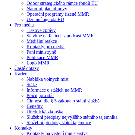
Odbor strategického rámce fondů EU
Národní plán obnovy
Operační programy řízené MMR
Územní agenda EU
Pro média
Tiskové zprávy
Stavíme na faktech - podcast MMR
Mediální reakce
Kontakty pro média
Paní ministryně
Publikace MMR
Logo MMR
Časté dotazy
Kariéra
Nabídka volných míst
Stáže
Informace o stážích na MMR
Pracuj pro stát
Činnosti dle § 5 zákona o státní službě
Benefity
Úřednická zkouška
Služební předpisy nejvyššího státního tajemníka
Služební předpisy státní tajemnice
Kontakty
Kontakty na vedení ministerstva