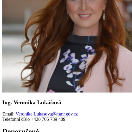
Ing. Veronika Lukášová
Email:
Veronika.Lukasova@mmr.gov.cz
Telefonní číslo +420 705 789 409
Doporučené