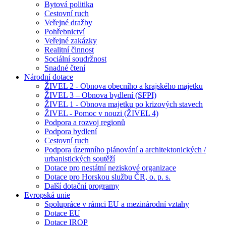
Bytová politika
Cestovní ruch
Veřejné dražby
Pohřebnictví
Veřejné zakázky
Realitní činnost
Sociální soudržnost
Snadné čtení
Národní dotace
ŽIVEL 2 - Obnova obecního a krajského majetku
ŽIVEL 3 – Obnova bydlení (SFPI)
ŽIVEL 1 - Obnova majetku po krizových stavech
ŽIVEL - Pomoc v nouzi (ŽIVEL 4)
Podpora a rozvoj regionů
Podpora bydlení
Cestovní ruch
Podpora územního plánování a architektonických /
urbanistických soutěží
Dotace pro nestátní neziskové organizace
Dotace pro Horskou službu ČR, o. p. s.
Další dotační programy
Evropská unie
Spolupráce v rámci EU a mezinárodní vztahy
Dotace EU
Dotace IROP