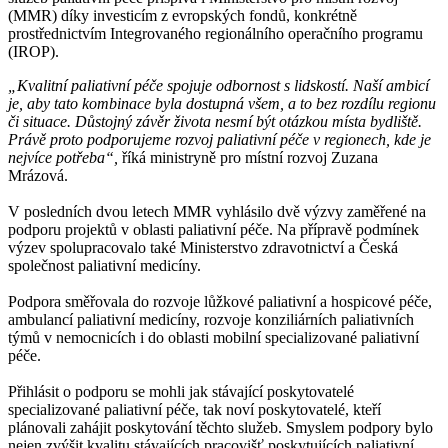
(MMR) díky investicím z evropských fondů, konkrétně
prostřednictvím Integrovaného regionálního operačního programu
(IROP).
„Kvalitní paliativní péče spojuje odbornost s lidskostí. Naší ambicí
je, aby tato kombinace byla dostupná všem, a to bez rozdílu regionu
či situace. Důstojný závěr života nesmí být otázkou místa bydliště.
Právě proto podporujeme rozvoj paliativní péče v regionech, kde je
nejvíce potřeba“,
říká ministryně pro místní rozvoj Zuzana
Mrázová.
V posledních dvou letech MMR vyhlásilo dvě výzvy zaměřené na
podporu projektů v oblasti paliativní péče. Na přípravě podmínek
výzev spolupracovalo také Ministerstvo zdravotnictví a Česká
společnost paliativní medicíny.
Podpora směřovala do rozvoje lůžkové paliativní a hospicové péče,
ambulancí paliativní medicíny, rozvoje konziliárních paliativních
týmů v nemocnicích i do oblasti mobilní specializované paliativní
péče.
Přihlásit o podporu se mohli jak stávající poskytovatelé
specializované paliativní péče, tak noví poskytovatelé, kteří
plánovali zahájit poskytování těchto služeb. Smyslem podpory bylo
nejen zvýšit kvalitu stávajících pracovišť poskytujících paliativní