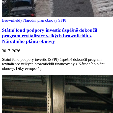
Brownfieldy
Národní plán obnovy
SFPI
Státní fond podpory investic úspěšně dokončil
program revitalizace velkých brownfieldů z
Národního plánu obnovy
30. 7. 2026
Státní fond podpory investic (SFPI) úspěšně dokončil program
revitalizace velkých brownfieldů financovaný z Národního plánu
obnovy. Díky evropské p...