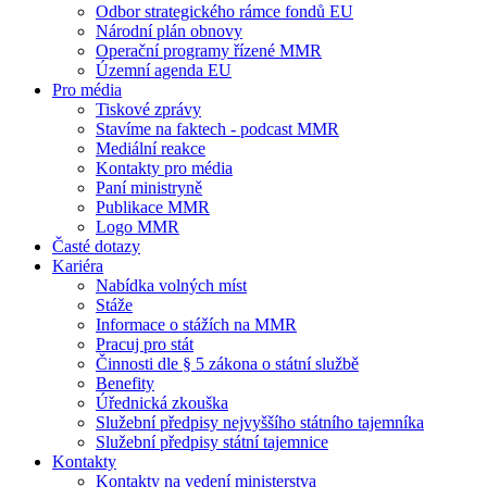
Odbor strategického rámce fondů EU
Národní plán obnovy
Operační programy řízené MMR
Územní agenda EU
Pro média
Tiskové zprávy
Stavíme na faktech - podcast MMR
Mediální reakce
Kontakty pro média
Paní ministryně
Publikace MMR
Logo MMR
Časté dotazy
Kariéra
Nabídka volných míst
Stáže
Informace o stážích na MMR
Pracuj pro stát
Činnosti dle § 5 zákona o státní službě
Benefity
Úřednická zkouška
Služební předpisy nejvyššího státního tajemníka
Služební předpisy státní tajemnice
Kontakty
Kontakty na vedení ministerstva