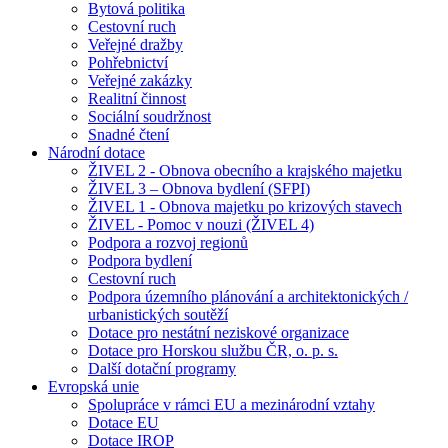
Bytová politika
Cestovní ruch
Veřejné dražby
Pohřebnictví
Veřejné zakázky
Realitní činnost
Sociální soudržnost
Snadné čtení
Národní dotace
ŽIVEL 2 - Obnova obecního a krajského majetku
ŽIVEL 3 – Obnova bydlení (SFPI)
ŽIVEL 1 - Obnova majetku po krizových stavech
ŽIVEL - Pomoc v nouzi (ŽIVEL 4)
Podpora a rozvoj regionů
Podpora bydlení
Cestovní ruch
Podpora územního plánování a architektonických /
urbanistických soutěží
Dotace pro nestátní neziskové organizace
Dotace pro Horskou službu ČR, o. p. s.
Další dotační programy
Evropská unie
Spolupráce v rámci EU a mezinárodní vztahy
Dotace EU
Dotace IROP