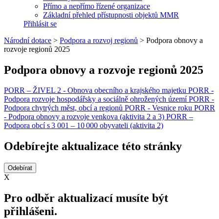
Přímo a nepřímo řízené organizace
Základní přehled přístupnosti objektů MMR
Přihlásit se
Národní dotace
>
Podpora a rozvoj regionů
>
Podpora obnovy a
rozvoje regionů 2025
Podpora obnovy a rozvoje regionů 2025
PORR – ŽIVEL 2 - Obnova obecního a krajského majetku
PORR -
Podpora rozvoje hospodářsky a sociálně ohrožených území
PORR -
Podpora chytrých měst, obcí a regionů
PORR - Vesnice roku
PORR
- Podpora obnovy a rozvoje venkova (aktivita 2 a 3)
PORR –
Podpora obcí s 3 001 – 10 000 obyvateli (aktivita 2)
Odebírejte aktualizace této stránky
X
Pro odběr aktualizací musíte být
přihlášeni.