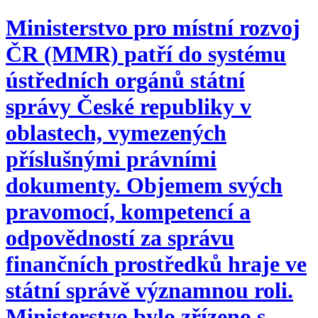
Ministerstvo pro místní rozvoj
ČR (MMR) patří do systému
ústředních orgánů státní
správy České republiky v
oblastech, vymezených
příslušnými právními
dokumenty. Objemem svých
pravomocí, kompetencí a
odpovědností za správu
finančních prostředků hraje ve
státní správě významnou roli.
Ministerstvo bylo zřízeno s