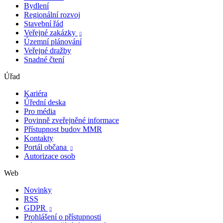
Bydlení
Regionální rozvoj
Stavební řád
Veřejné zakázky

Územní plánování
Veřejné dražby
Snadné čtení
Úřad
Kariéra
Úřední deska
Pro média
Povinně zveřejněné informace
Přístupnost budov MMR
Kontakty
Portál občana

Autorizace osob
Web
Novinky
RSS
GDPR

Prohlášení o přístupnosti