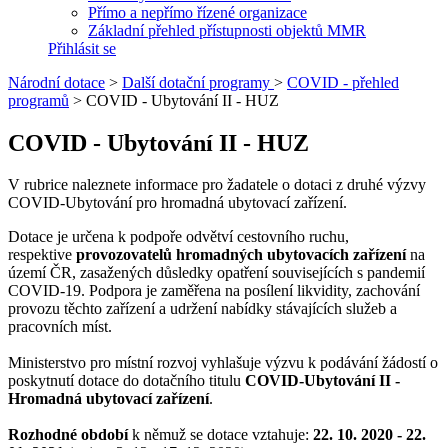
Přímo a nepřímo řízené organizace
Základní přehled přístupnosti objektů MMR
Přihlásit se
Národní dotace
>
Další dotační programy
>
COVID - přehled
programů
>
COVID - Ubytování II - HUZ
COVID - Ubytování II - HUZ
V rubrice naleznete informace pro žadatele o dotaci z druhé výzvy
COVID-Ubytování pro hromadná ubytovací zařízení.
Dotace je určena k podpoře odvětví cestovního ruchu,
respektive
provozovatelů hromadných ubytovacích zařízení
na
území ČR, zasažených důsledky opatření souvisejících s pandemií
COVID-19. Podpora je zaměřena na posílení likvidity, zachování
provozu těchto zařízení a udržení nabídky stávajících služeb a
pracovních míst.
Ministerstvo pro místní rozvoj vyhlašuje výzvu k podávání žádostí o
poskytnutí dotace do dotačního titulu
COVID-Ubytování II -
Hromadná ubytovací zařízení
.
Rozhodné období
k němuž se dotace vztahuje:
22. 10. 2020 - 22.