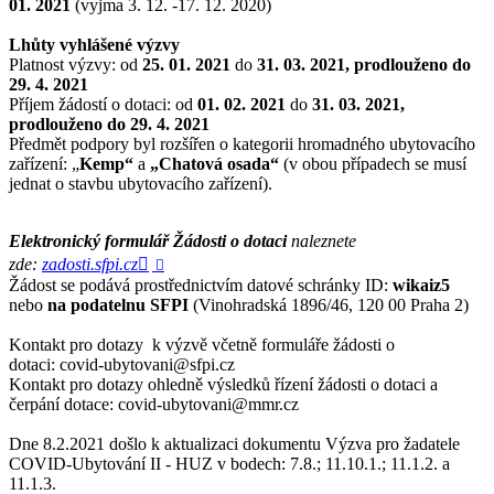
01. 2021
(vyjma 3. 12. -17. 12. 2020)
Lhůty vyhlášené výzvy
Platnost výzvy: od
25. 01. 2021
do
31. 03. 2021,
prodlouženo do
29. 4. 2021
Příjem žádostí o dotaci: od
01. 02. 2021
do
31. 03. 2021
,
prodlouženo do 29. 4. 2021
Předmět podpory byl rozšířen o kategorii hromadného ubytovacího
zařízení: „
Kemp“
a
„Chatová osada“
(v obou případech se musí
jednat o stavbu ubytovacího zařízení).
Elektronický formulář Žádosti o dotaci
naleznete
zde:
zadosti.sfpi.cz

Žádost se podává prostřednictvím datové schránky ID:
wikaiz5
nebo
na podatelnu SFPI
(Vinohradská 1896/46, 120 00 Praha 2)
Kontakt pro dotazy k výzvě včetně formuláře žádosti o
dotaci: covid-ubytovani@sfpi.cz
Kontakt pro dotazy ohledně výsledků řízení žádosti o dotaci a
čerpání dotace: covid-ubytovani@mmr.cz
Dne 8.2.2021 došlo k aktualizaci dokumentu Výzva pro žadatele
COVID-Ubytování II - HUZ v bodech: 7.8.; 11.10.1.; 11.1.2. a
11.1.3.