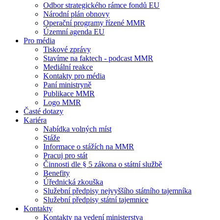
Odbor strategického rámce fondů EU
Národní plán obnovy
Operační programy řízené MMR
Územní agenda EU
Pro média
Tiskové zprávy
Stavíme na faktech - podcast MMR
Mediální reakce
Kontakty pro média
Paní ministryně
Publikace MMR
Logo MMR
Časté dotazy
Kariéra
Nabídka volných míst
Stáže
Informace o stážích na MMR
Pracuj pro stát
Činnosti dle § 5 zákona o státní službě
Benefity
Úřednická zkouška
Služební předpisy nejvyššího státního tajemníka
Služební předpisy státní tajemnice
Kontakty
Kontakty na vedení ministerstva