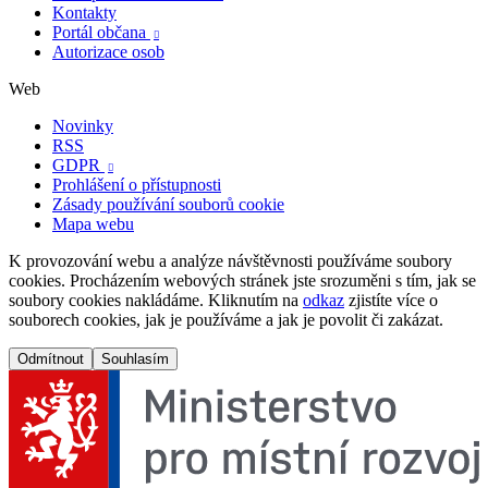
Kontakty
Portál občana

Autorizace osob
Web
Novinky
RSS
GDPR

Prohlášení o přístupnosti
Zásady používání souborů cookie
Mapa webu
K provozování webu a analýze návštěvnosti používáme soubory
cookies. Procházením webových stránek jste srozuměni s tím, jak se
soubory cookies nakládáme. Kliknutím na
odkaz
zjistíte více o
souborech cookies, jak je používáme a jak je povolit či zakázat.
Odmítnout
Souhlasím