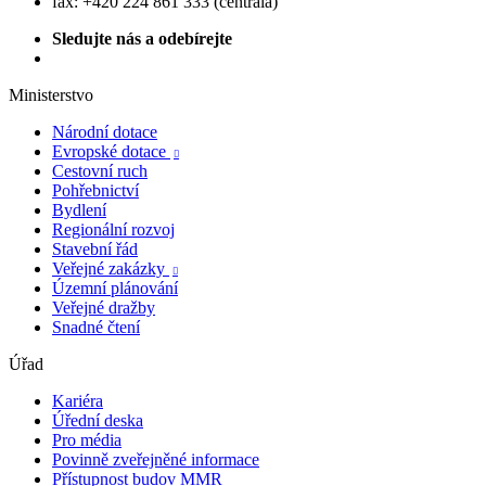
fax: +420 224 861 333 (centrála)
Sledujte nás a odebírejte
Ministerstvo
Národní dotace
Evropské dotace

Cestovní ruch
Pohřebnictví
Bydlení
Regionální rozvoj
Stavební řád
Veřejné zakázky

Územní plánování
Veřejné dražby
Snadné čtení
Úřad
Kariéra
Úřední deska
Pro média
Povinně zveřejněné informace
Přístupnost budov MMR