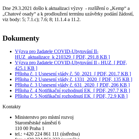
Dne 29.3.2021 došlo k aktualizaci výzvy - rozšíření o „Kemp“ a
„Chatové osady“ a k prodloužení termínu uzávěrky podání žádostí,
viz body: 5; 7.1.c); 7.6; 8; 11.1.4 a 11.2.
Dokumenty
Výzva pro žadatele COVID-Ubytování II-
HUZ_aktualizace_k 210329
[ PDF, 291.8 KB ]
Výzva pro žadatele COVID-Ubytování II - HUZ
[ PDF,
425.1 KB ]
Příloha č. 1 Usnesení vlády č. 50_2021
[ PDF, 201.7 KB ]
Příloha č. 2 Usnesení vlády č. 1331_2020
[ PDF, 135 KB ]
Příloha č. 3 Usnesení vlády č. 631_2020
[ PDF, 206 KB ]
Příloha č. 4 Notifikační rozhodnutí EK
[ PDF, 297.7 KB ]
Příloha č. 5 Notifikační rozhodnutí EK
[ PDF, 72.9 KB ]
Kontakty
Ministerstvo pro místní rozvoj
Staroměstské náměstí 6
110 00 Praha 1
tel.: +420 224 861 111 (ústředna)