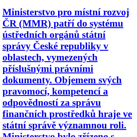
Ministerstvo pro místní rozvoj
ČR (MMR) patří do systému
ústředních orgánů státní
správy České republiky v
oblastech, vymezených
příslušnými právními
dokumenty. Objemem svých
pravomocí, kompetencí a
odpovědností za správu
finančních prostředků hraje ve
státní správě významnou roli.
Ministerstvo bylo zřízeno s