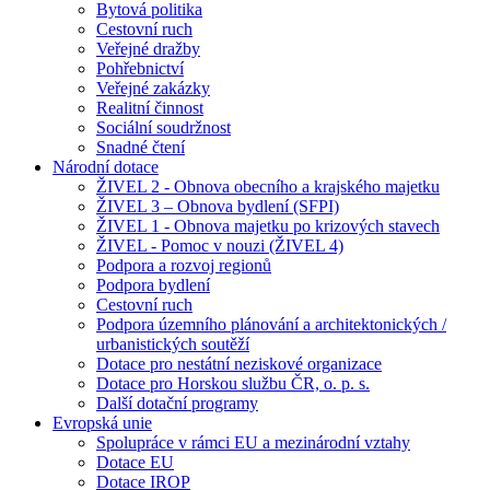
Bytová politika
Cestovní ruch
Veřejné dražby
Pohřebnictví
Veřejné zakázky
Realitní činnost
Sociální soudržnost
Snadné čtení
Národní dotace
ŽIVEL 2 - Obnova obecního a krajského majetku
ŽIVEL 3 – Obnova bydlení (SFPI)
ŽIVEL 1 - Obnova majetku po krizových stavech
ŽIVEL - Pomoc v nouzi (ŽIVEL 4)
Podpora a rozvoj regionů
Podpora bydlení
Cestovní ruch
Podpora územního plánování a architektonických /
urbanistických soutěží
Dotace pro nestátní neziskové organizace
Dotace pro Horskou službu ČR, o. p. s.
Další dotační programy
Evropská unie
Spolupráce v rámci EU a mezinárodní vztahy
Dotace EU
Dotace IROP