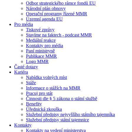
Odbor strategického rámce fondů EU
Národní plán obnovy
Operační programy řízené MMR
Územní agenda EU
Pro média
Tiskové zprávy
Stavíme na faktech - podcast MMR
Mediální reakce
Kontakty pro média
Paní ministryně
Publikace MMR
Logo MMR
Časté dotazy
Kariéra
Nabídka volných míst
Stáže
Informace o stážích na MMR
Pracuj pro stát
Činnosti dle § 5 zákona o státní službě
Benefity
Úřednická zkouška
Služební předpisy nejvyššího státního tajemníka
Služební předpisy státní tajemnice
Kontakty
Kontakty na vedení ministerstva