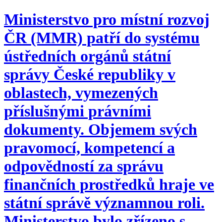
Ministerstvo pro místní rozvoj
ČR (MMR) patří do systému
ústředních orgánů státní
správy České republiky v
oblastech, vymezených
příslušnými právními
dokumenty. Objemem svých
pravomocí, kompetencí a
odpovědností za správu
finančních prostředků hraje ve
státní správě významnou roli.
Ministerstvo bylo zřízeno s