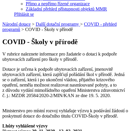
Přímo a nepřímo řízené organizace
Základní přehled přístupnosti objektů MMR
Přihlásit se
Národní dotace
>
Další dotační programy
>
COVID - přehled
programů
>
COVID - Školy v přírodě
COVID - Školy v přírodě
V rubrice naleznete informace pro žadatele o dotaci k podpoře
ubytovacích zařízení pro školy v přírodě.
Dotace je určena k podpoře ubytovacích zařízení, jmenovitě
ubytovacích zařízení, která zajišťují pořádání škol v přírodě. Jedná
se o zařízení, která i po ukončení vládou, přijatého krizového
opatření, neměla možnost realizovat nasmlouvané pobyty, a to
z důvodu vydání mimořádného opatření Ministerstva zdravotnictví
č. j.: MZDR 20584/2020-2/MIN/KAN ze dne 19. 5. 2020.
Ministerstvo pro místní rozvoj vyhlašuje výzvu k podávání žádostí o
poskytnutí dotace do dotačního titulu COVID-Školy v přírodě.
Lhůty vyhlášené výzvy