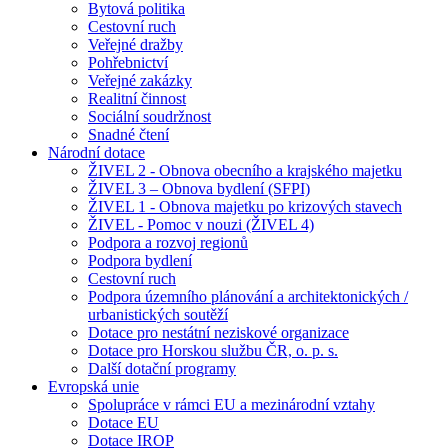
Bytová politika
Cestovní ruch
Veřejné dražby
Pohřebnictví
Veřejné zakázky
Realitní činnost
Sociální soudržnost
Snadné čtení
Národní dotace
ŽIVEL 2 - Obnova obecního a krajského majetku
ŽIVEL 3 – Obnova bydlení (SFPI)
ŽIVEL 1 - Obnova majetku po krizových stavech
ŽIVEL - Pomoc v nouzi (ŽIVEL 4)
Podpora a rozvoj regionů
Podpora bydlení
Cestovní ruch
Podpora územního plánování a architektonických /
urbanistických soutěží
Dotace pro nestátní neziskové organizace
Dotace pro Horskou službu ČR, o. p. s.
Další dotační programy
Evropská unie
Spolupráce v rámci EU a mezinárodní vztahy
Dotace EU
Dotace IROP