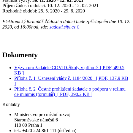
Platnost výzvy:
30. 11. 2020 - 12. 02. 2021
Příjem žádostí o dotaci: 10. 12. 2020 - 12. 02. 2021
Rozhodné období: 25. 5. 2020 - 29. 6. 2020
Elektronický formulář Žádosti o dotaci bude zpřístupněn dne 10. 12.
2020, od 16:00hod, zde:
zadosti.sfpi.cz

Dokumenty
Výzva pro žadatele COVID-Školy v přírodě
[ PDF, 499.5
KB ]
Příloha č. 1_Usnesení vlády č. 1184/2020
[ PDF, 137.9 KB
]
Příloha č. 2_Čestné prohlášení žadatele o podporu v režimu
de minimis (formulář)
[ PDF, 390.2 KB ]
Kontakty
Ministerstvo pro místní rozvoj
Staroměstské náměstí 6
110 00 Praha 1
tel.: +420 224 861 111 (ústředna)