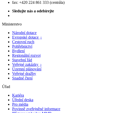
fax: +420 224 861 333 (centrála)
Sledujte nás a odebírejte
Ministerstvo
Národní dotace
Evropské dotace

Cestovní ruch
Pohřebnictví
Bydlení
Regionální rozvoj
Stavební řád
Veřejné zakázky

Územní plánování
Veřejné dražby
Snadné čtení
Úřad
Kariéra
Úřední deska
Pro média
Povinně zveřejněné informace