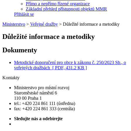
Přímo a nepřímo řízené organizace
Základní přehled přístupnosti objektů MMR
Přihlásit se
Ministerstvo
>
Veřejné dražby
>
Důležité informace a metodiky
Důležité informace a metodiky
Dokumenty
Metodické doporučení pro obce k zákonu č. 250/2023 Sb., o
veřejných dražbách
[ PDF, 431.2 KB ]
Kontakty
Ministerstvo pro místní rozvoj
Staroměstské náměstí 6
110 00 Praha 1
tel.: +420 224 861 111 (ústředna)
fax: +420 224 861 333 (centrála)
Sledujte nás a odebírejte