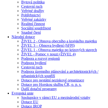
Bytová politika
Cestovní ruch
Veřejné dražby
Pohřebnictví
Veřejné zakázky
Realitní činnost
Sociální soudržnost
Snadné čtení
Národní dotace
ŽIVEL 2 - Obnova obecního a krajského majetku
ŽIVEL 3 – Obnova bydlení (SFPI)
ŽIVEL 1 - Obnova majetku po krizových stavech
ŽIVEL - Pomoc v nouzi (ŽIVEL 4)
Podpora a rozvoj regionů
Podpora bydlení
Cestovní ruch
Podpora územního plánování a architektonických /
urbanistických soutěží
Dotace pro nestátní neziskové organizace
Dotace pro Horskou službu ČR, o. p. s.
Další dotační programy
Evropská unie
Spolupráce v rámci EU a mezinárodní vztahy
Dotace EU
Dotace IROP