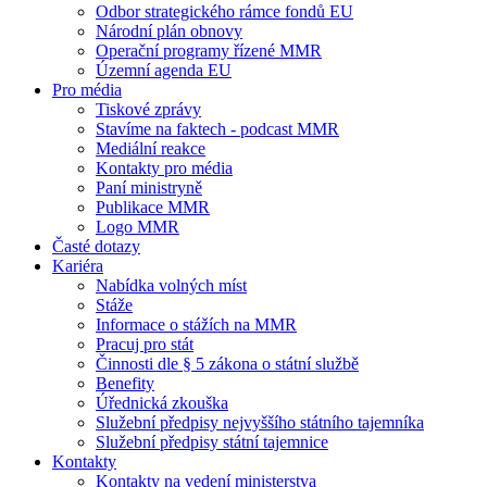
Odbor strategického rámce fondů EU
Národní plán obnovy
Operační programy řízené MMR
Územní agenda EU
Pro média
Tiskové zprávy
Stavíme na faktech - podcast MMR
Mediální reakce
Kontakty pro média
Paní ministryně
Publikace MMR
Logo MMR
Časté dotazy
Kariéra
Nabídka volných míst
Stáže
Informace o stážích na MMR
Pracuj pro stát
Činnosti dle § 5 zákona o státní službě
Benefity
Úřednická zkouška
Služební předpisy nejvyššího státního tajemníka
Služební předpisy státní tajemnice
Kontakty
Kontakty na vedení ministerstva