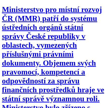
Ministerstvo pro místní rozvoj
ČR (MMR) patří do systému
ústředních orgánů státní
správy České republiky v
oblastech, vymezených
příslušnými právními
dokumenty. Objemem svých
pravomocí, kompetencí a
odpovědností za správu
finančních prostředků hraje ve
státní správě významnou roli.
Ministerstvo bylo zřízeno s