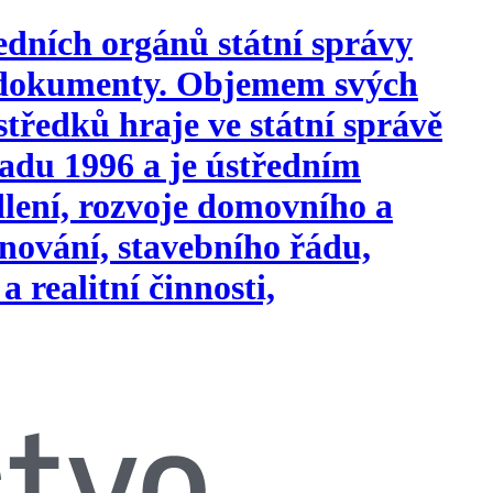
edních orgánů státní správy
i dokumenty. Objemem svých
tředků hraje ve státní správě
opadu 1996 a je ústředním
ydlení, rozvoje domovního a
nování, stavebního řádu,
a realitní činnosti,