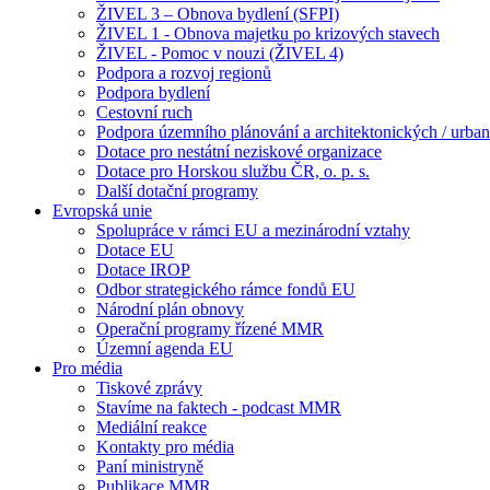
ŽIVEL 3 – Obnova bydlení (SFPI)
ŽIVEL 1 - Obnova majetku po krizových stavech
ŽIVEL - Pomoc v nouzi (ŽIVEL 4)
Podpora a rozvoj regionů
Podpora bydlení
Cestovní ruch
Podpora územního plánování a architektonických / urbani
Dotace pro nestátní neziskové organizace
Dotace pro Horskou službu ČR, o. p. s.
Další dotační programy
Evropská unie
Spolupráce v rámci EU a mezinárodní vztahy
Dotace EU
Dotace IROP
Odbor strategického rámce fondů EU
Národní plán obnovy
Operační programy řízené MMR
Územní agenda EU
Pro média
Tiskové zprávy
Stavíme na faktech - podcast MMR
Mediální reakce
Kontakty pro média
Paní ministryně
Publikace MMR