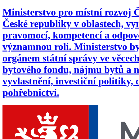
Ministerstvo pro místní rozvoj
České republiky v oblastech, 
pravomocí, kompetencí a odpověd
významnou roli. Ministerstvo byl
orgánem státní správy ve věcech:
bytového fondu, nájmu bytů a n
vyvlastnění, investiční politiky,
pohřebnictví.