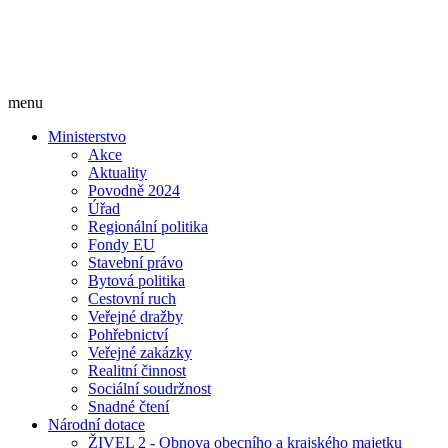
menu
Ministerstvo
Akce
Aktuality
Povodně 2024
Úřad
Regionální politika
Fondy EU
Stavební právo
Bytová politika
Cestovní ruch
Veřejné dražby
Pohřebnictví
Veřejné zakázky
Realitní činnost
Sociální soudržnost
Snadné čtení
Národní dotace
ŽIVEL 2 - Obnova obecního a krajského majetku