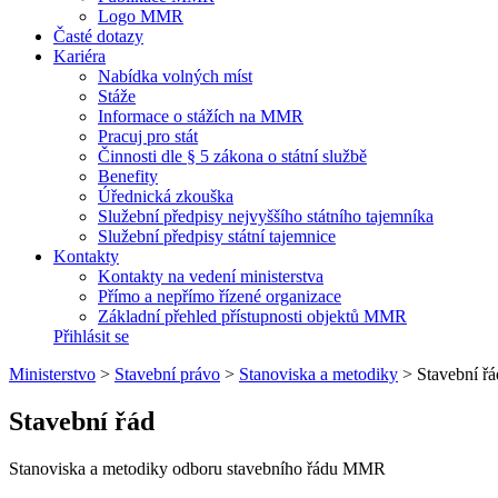
Logo MMR
Časté dotazy
Kariéra
Nabídka volných míst
Stáže
Informace o stážích na MMR
Pracuj pro stát
Činnosti dle § 5 zákona o státní službě
Benefity
Úřednická zkouška
Služební předpisy nejvyššího státního tajemníka
Služební předpisy státní tajemnice
Kontakty
Kontakty na vedení ministerstva
Přímo a nepřímo řízené organizace
Základní přehled přístupnosti objektů MMR
Přihlásit se
Ministerstvo
>
Stavební právo
>
Stanoviska a metodiky
>
Stavební řá
Stavební řád
Stanoviska a metodiky odboru stavebního řádu MMR