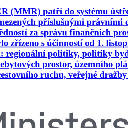
 ČR (MMR) patří do systému ústř
vymezených příslušnými právním
ností za správu finančních pros
o zřízeno s účinností od 1. list
 regionální politiky, politiky b
ebytových prostor, územního plá
 cestovního ruchu, veřejné dražby 